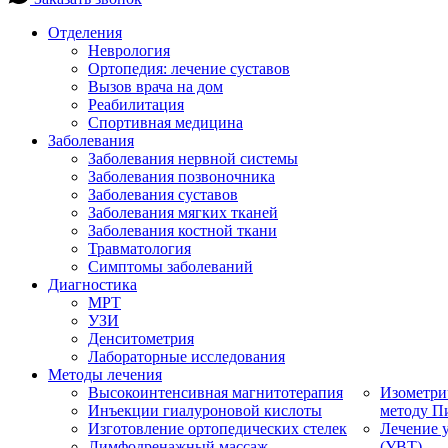
Отделения
Неврология
Ортопедия: лечение суставов
Вызов врача на дом
Реабилитация
Спортивная медицина
Заболевания
Заболевания нервной системы
Заболевания позвоночника
Заболевания суставов
Заболевания мягких тканей
Заболевания костной ткани
Травматология
Симптомы заболеваний
Диагностика
МРТ
УЗИ
Денситометрия
Лабораторные исследования
Методы лечения
Высокоинтенсивная магнитотерапия
Изометри
Инъекции гиалуроновой кислоты
методу П
Изготовление ортопедических стелек
Лечение 
Лимфодренажный массаж
(УВТ)