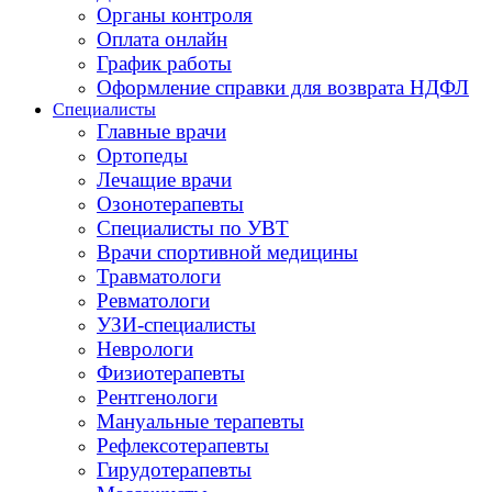
Органы контроля
Оплата онлайн
График работы
Оформление справки для возврата НДФЛ
Специалисты
Главные врачи
Ортопеды
Лечащие врачи
Озонотерапевты
Специалисты по УВТ
Врачи спортивной медицины
Травматологи
Ревматологи
УЗИ-специалисты
Неврологи
Физиотерапевты
Рентгенологи
Мануальные терапевты
Рефлексотерапевты
Гирудотерапевты