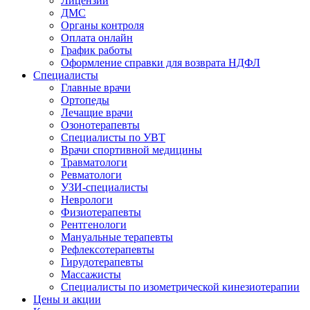
Лицензии
ДМС
Органы контроля
Оплата онлайн
График работы
Оформление справки для возврата НДФЛ
Специалисты
Главные врачи
Ортопеды
Лечащие врачи
Озонотерапевты
Специалисты по УВТ
Врачи спортивной медицины
Травматологи
Ревматологи
УЗИ-специалисты
Неврологи
Физиотерапевты
Рентгенологи
Мануальные терапевты
Рефлексотерапевты
Гирудотерапевты
Массажисты
Специалисты по изометрической кинезиотерапии
Цены и акции