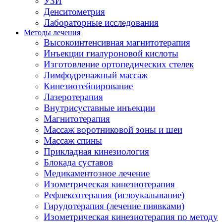
УЗИ
Денситометрия
Лабораторные исследования
Методы лечения
Высокоинтенсивная магнитотерапия
Инъекции гиалуроновой кислоты
Изготовление ортопедических стелек
Лимфодренажный массаж
Кинезиотейпирование
Лазеротерапия
Внутрисуставные инъекции
Магнитотерапия
Массаж воротниковой зоны и шеи
Массаж спины
Прикладная кинезиология
Блокада суставов
Медикаментозное лечение
Изометрическая кинезиотерапия
Рефлексотерапия (иглоукалывание)
Гирудотерапия (лечение пиявками)
Изометрическая кинезиотерапия по методу