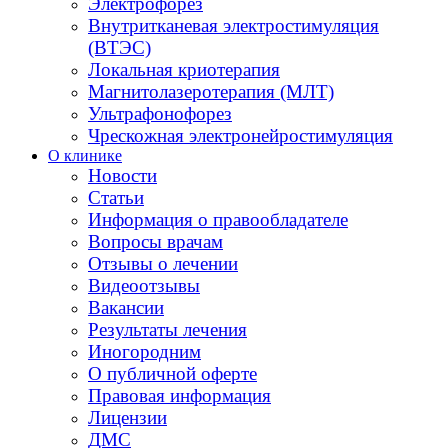
Электрофорез
Внутритканевая электростимуляция
(ВТЭС)
Локальная криотерапия
Магнитолазеротерапия (МЛТ)
Ультрафонофорез
Чрескожная электронейростимуляция
О клинике
Новости
Статьи
Информация о правообладателе
Вопросы врачам
Отзывы о лечении
Видеоотзывы
Вакансии
Результаты лечения
Иногородним
О публичной оферте
Правовая информация
Лицензии
ДМС