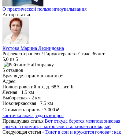
О практической пользе иглоукалывания
Автор статьи:
Кустова Марина Леонидовна
Рефлексотерапевт / Гирудотерапевт
Стаж: 36 лет.
5,0
из 5
5 отзывов
Врач ведет прием в клинике:
Адрес:
Полюстровский пр., д. 68А лит. Б
Лесная - 1,5 км
Выборгская - 2 км
Новочеркасская - 7,5 км
Стоимость приема:
3 000 ₽
карточка врача
задать вопрос
Предыдущая статья
Вот откуда берется межпозвонковая
грыжа: 5 причин, с которыми сталкивается каждый
Следующая статья
«Тянет в сон и кружится голова»: как