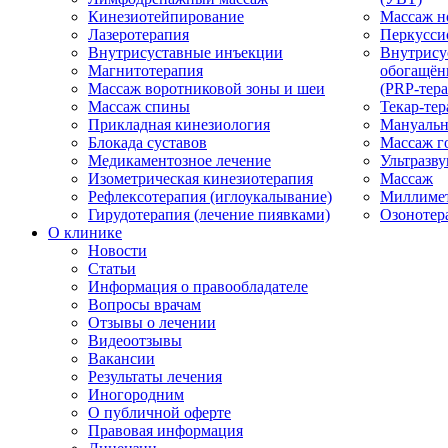
Кинезиотейпирование
Массаж н
Лазеротерапия
Перкусси
Внутрисуставные инъекции
Внутрису
Магнитотерапия
обогащён
Массаж воротниковой зоны и шеи
(PRP-тера
Массаж спины
Текар-тер
Прикладная кинезиология
Мануальн
Блокада суставов
Массаж г
Медикаментозное лечение
Ультразву
Изометрическая кинезиотерапия
Массаж
Рефлексотерапия (иглоукалывание)
Миллимет
Гирудотерапия (лечение пиявками)
Озонотер
О клинике
Новости
Статьи
Информация о правообладателе
Вопросы врачам
Отзывы о лечении
Видеоотзывы
Вакансии
Результаты лечения
Иногородним
О публичной оферте
Правовая информация