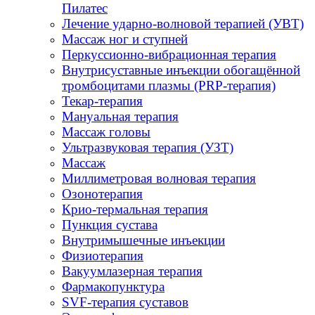
Пилатес
Лечение ударно-волновой терапией (УВТ)
Массаж ног и ступней
Перкуссионно-вибрационная терапия
Внутрисуставные инъекции обогащённой
тромбоцитами плазмы (PRP-терапия)
Текар-терапия
Мануальная терапия
Массаж головы
Ультразвуковая терапия (УЗТ)
Массаж
Миллиметровая волновая терапия
Озонотерапия
Крио-термальная терапия
Пункция сустава
Внутримышечные инъекции
Физиотерапия
Вакуумлазерная терапия
Фармакопунктура
SVF-терапия суставов