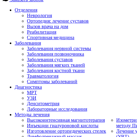
Отделения
Неврология
Ортопедия: лечение суставов
Вызов врача на дом
Реабилитация
Спортивная медицина
Заболевания
Заболевания нервной системы
Заболевания позвоночника
Заболевания суставов
Заболевания мягких тканей
Заболевания костной ткани
Травматология
Симптомы заболеваний
Диагностика
МРТ
УЗИ
Денситометрия
Лабораторные исследования
Методы лечения
Высокоинтенсивная магнитотерапия
Изометри
Инъекции гиалуроновой кислоты
методу П
Изготовление ортопедических стелек
Лечение 
Лимфодренажный массаж
(УВТ)