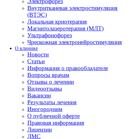
Электрофорез
Внутритканевая электростимуляция
(ВТЭС)
Локальная криотерапия
Магнитолазеротерапия (МЛТ)
Ультрафонофорез
Чрескожная электронейростимуляция
О клинике
Новости
Статьи
Информация о правообладателе
Вопросы врачам
Отзывы о лечении
Видеоотзывы
Вакансии
Результаты лечения
Иногородним
О публичной оферте
Правовая информация
Лицензии
ДМС