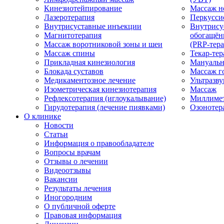
Кинезиотейпирование
Массаж н
Лазеротерапия
Перкусси
Внутрисуставные инъекции
Внутрису
Магнитотерапия
обогащён
Массаж воротниковой зоны и шеи
(PRP-тера
Массаж спины
Текар-тер
Прикладная кинезиология
Мануальн
Блокада суставов
Массаж г
Медикаментозное лечение
Ультразву
Изометрическая кинезиотерапия
Массаж
Рефлексотерапия (иглоукалывание)
Миллимет
Гирудотерапия (лечение пиявками)
Озонотер
О клинике
Новости
Статьи
Информация о правообладателе
Вопросы врачам
Отзывы о лечении
Видеоотзывы
Вакансии
Результаты лечения
Иногородним
О публичной оферте
Правовая информация