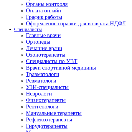
Органы контроля
Оплата онлайн
График работы
Оформление справки для возврата НДФЛ
Специалисты
Главные врачи
Ортопеды
Лечащие врачи
Озонотерапевты
Специалисты по УВТ
Врачи спортивной медицины
Травматологи
Ревматологи
УЗИ-специалисты
Неврологи
Физиотерапевты
Рентгенологи
Мануальные терапевты
Рефлексотерапевты
Гирудотерапевты