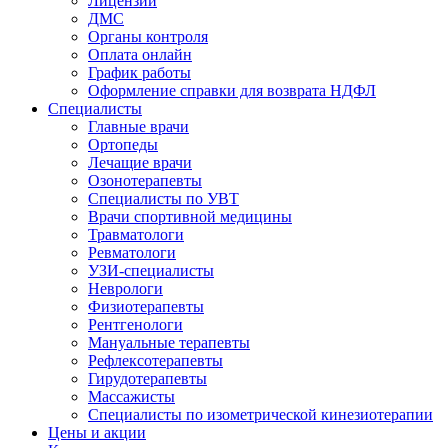
Лицензии
ДМС
Органы контроля
Оплата онлайн
График работы
Оформление справки для возврата НДФЛ
Специалисты
Главные врачи
Ортопеды
Лечащие врачи
Озонотерапевты
Специалисты по УВТ
Врачи спортивной медицины
Травматологи
Ревматологи
УЗИ-специалисты
Неврологи
Физиотерапевты
Рентгенологи
Мануальные терапевты
Рефлексотерапевты
Гирудотерапевты
Массажисты
Специалисты по изометрической кинезиотерапии
Цены и акции