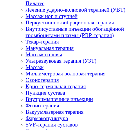
Пилатес
Лечение ударно-волновой терапией (УВТ)
Массаж ног и ступней
Перкуссионно-вибрационная терапия
Внутрисуставные инъекции обогащённой
тромбоцитами плазмы (PRP-терапия)
Текар-терапия
Мануальная терапия
Массаж головы
Ультразвуковая терапия (УЗТ)
Массаж
Миллиметровая волновая терапия
Озонотерапия
Крио-термальная терапия
Пункция сустава
Внутримышечные инъекции
Физиотерапия
Вакуумлазерная терапия
Фармакопунктура
SVF-терапия суставов