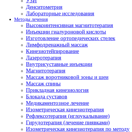
УЗИ
Денситометрия
Лабораторные исследования
Методы лечения
Высокоинтенсивная магнитотерапия
Инъекции гиалуроновой кислоты
Изготовление ортопедических стелек
Лимфодренажный массаж
Кинезиотейпирование
Лазеротерапия
Внутрисуставные инъекции
Магнитотерапия
Массаж воротниковой зоны и шеи
Массаж спины
Прикладная кинезиология
Блокада суставов
Медикаментозное лечение
Изометрическая кинезиотерапия
Рефлексотерапия (иглоукалывание)
Гирудотерапия (лечение пиявками)
Изометрическая кинезиотерапия по методу