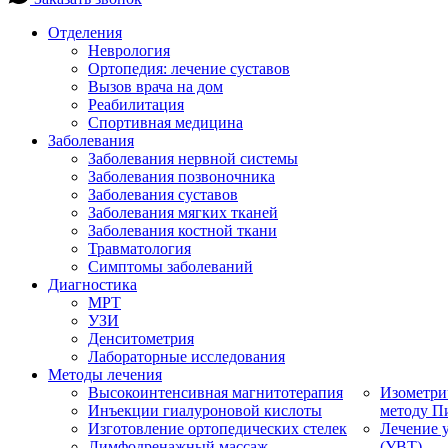
Отделения
Неврология
Ортопедия: лечение суставов
Вызов врача на дом
Реабилитация
Спортивная медицина
Заболевания
Заболевания нервной системы
Заболевания позвоночника
Заболевания суставов
Заболевания мягких тканей
Заболевания костной ткани
Травматология
Симптомы заболеваний
Диагностика
МРТ
УЗИ
Денситометрия
Лабораторные исследования
Методы лечения
Высокоинтенсивная магнитотерапия
Изометри
Инъекции гиалуроновой кислоты
методу П
Изготовление ортопедических стелек
Лечение 
Лимфодренажный массаж
(УВТ)