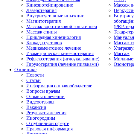
Кинезиотейпирование
Массаж н
Лазеротерапия
Перкусси
Внутрисуставные инъекции
Внутрису
Магнитотерапия
обогащён
Массаж воротниковой зоны и шеи
(PRP-тера
Массаж спины
Текар-тер
Прикладная кинезиология
Мануальн
Блокада суставов
Массаж г
Медикаментозное лечение
Ультразву
Изометрическая кинезиотерапия
Массаж
Рефлексотерапия (иглоукалывание)
Миллимет
Гирудотерапия (лечение пиявками)
Озонотер
О клинике
Новости
Статьи
Информация о правообладателе
Вопросы врачам
Отзывы о лечении
Видеоотзывы
Вакансии
Результаты лечения
Иногородним
О публичной оферте
Правовая информация