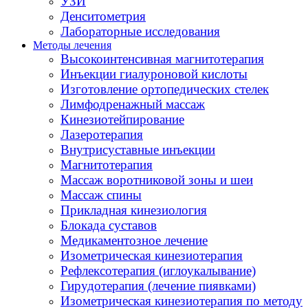
УЗИ
Денситометрия
Лабораторные исследования
Методы лечения
Высокоинтенсивная магнитотерапия
Инъекции гиалуроновой кислоты
Изготовление ортопедических стелек
Лимфодренажный массаж
Кинезиотейпирование
Лазеротерапия
Внутрисуставные инъекции
Магнитотерапия
Массаж воротниковой зоны и шеи
Массаж спины
Прикладная кинезиология
Блокада суставов
Медикаментозное лечение
Изометрическая кинезиотерапия
Рефлексотерапия (иглоукалывание)
Гирудотерапия (лечение пиявками)
Изометрическая кинезиотерапия по методу