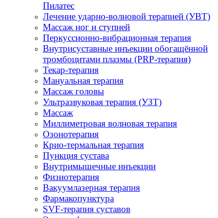
Пилатес
Лечение ударно-волновой терапией (УВТ)
Массаж ног и ступней
Перкуссионно-вибрационная терапия
Внутрисуставные инъекции обогащённой
тромбоцитами плазмы (PRP-терапия)
Текар-терапия
Мануальная терапия
Массаж головы
Ультразвуковая терапия (УЗТ)
Массаж
Миллиметровая волновая терапия
Озонотерапия
Крио-термальная терапия
Пункция сустава
Внутримышечные инъекции
Физиотерапия
Вакуумлазерная терапия
Фармакопунктура
SVF-терапия суставов