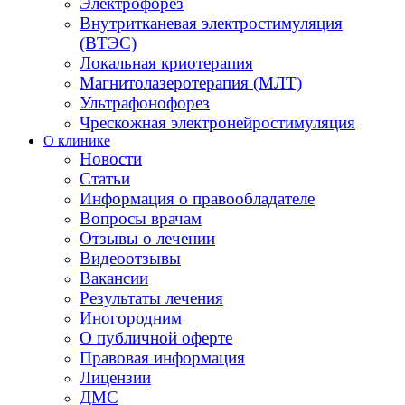
Электрофорез
Внутритканевая электростимуляция
(ВТЭС)
Локальная криотерапия
Магнитолазеротерапия (МЛТ)
Ультрафонофорез
Чрескожная электронейростимуляция
О клинике
Новости
Статьи
Информация о правообладателе
Вопросы врачам
Отзывы о лечении
Видеоотзывы
Вакансии
Результаты лечения
Иногородним
О публичной оферте
Правовая информация
Лицензии
ДМС