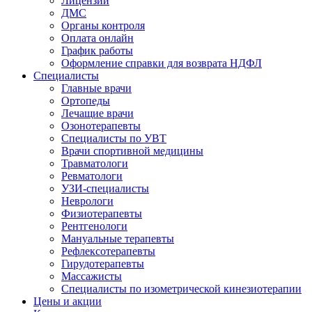
Лицензии
ДМС
Органы контроля
Оплата онлайн
График работы
Оформление справки для возврата НДФЛ
Специалисты
Главные врачи
Ортопеды
Лечащие врачи
Озонотерапевты
Специалисты по УВТ
Врачи спортивной медицины
Травматологи
Ревматологи
УЗИ-специалисты
Неврологи
Физиотерапевты
Рентгенологи
Мануальные терапевты
Рефлексотерапевты
Гирудотерапевты
Массажисты
Специалисты по изометрической кинезиотерапии
Цены и акции