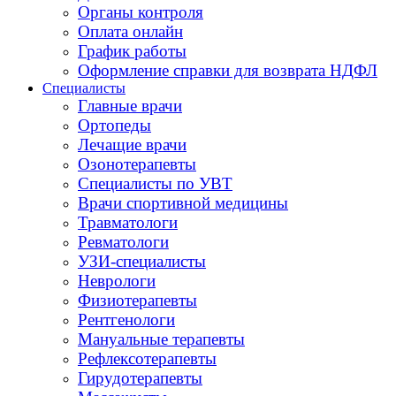
Органы контроля
Оплата онлайн
График работы
Оформление справки для возврата НДФЛ
Специалисты
Главные врачи
Ортопеды
Лечащие врачи
Озонотерапевты
Специалисты по УВТ
Врачи спортивной медицины
Травматологи
Ревматологи
УЗИ-специалисты
Неврологи
Физиотерапевты
Рентгенологи
Мануальные терапевты
Рефлексотерапевты
Гирудотерапевты