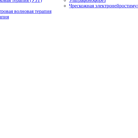
ковая терапия (УЗТ)
Ультрафонофорез
Чрескожная электронейростиму
ровая волновая терапия
апия