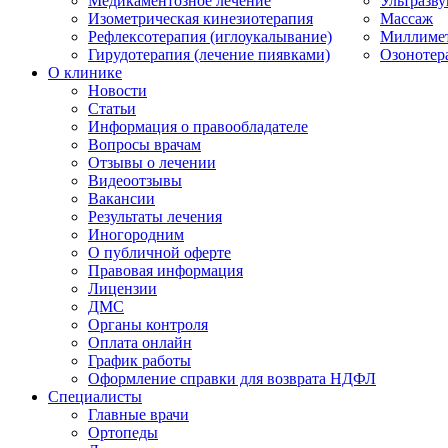
Медикаментозное лечение
Ультразву
Изометрическая кинезиотерапия
Массаж
Рефлексотерапия (иглоукалывание)
Миллимет
Гирудотерапия (лечение пиявками)
Озонотер
О клинике
Новости
Статьи
Информация о правообладателе
Вопросы врачам
Отзывы о лечении
Видеоотзывы
Вакансии
Результаты лечения
Иногородним
О публичной оферте
Правовая информация
Лицензии
ДМС
Органы контроля
Оплата онлайн
График работы
Оформление справки для возврата НДФЛ
Специалисты
Главные врачи
Ортопеды