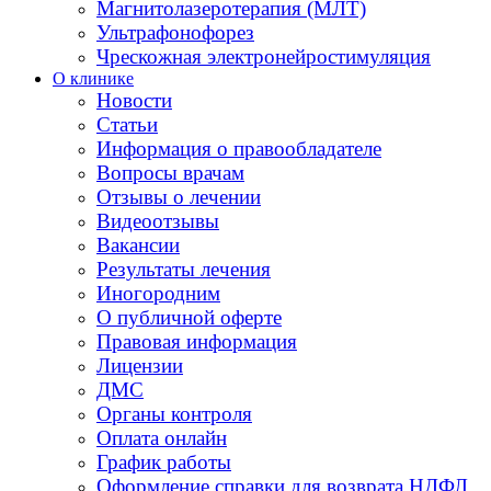
Магнитолазеротерапия (МЛТ)
Ультрафонофорез
Чрескожная электронейростимуляция
О клинике
Новости
Статьи
Информация о правообладателе
Вопросы врачам
Отзывы о лечении
Видеоотзывы
Вакансии
Результаты лечения
Иногородним
О публичной оферте
Правовая информация
Лицензии
ДМС
Органы контроля
Оплата онлайн
График работы
Оформление справки для возврата НДФЛ