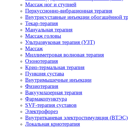
Массаж ног и ступней
Перкуссионно-вибрационная терапия
Внутрисуставные инъекции обогащённой т
Текар-терапия
Мануальная терапия
Массаж головы
Ультразвуковая терапия (УЗТ)
Массаж
Миллиметровая волновая терапия
Озонотерапия
Крио-термальная терапия
Пункция сустава
Внутримышечные инъекции
Физиотерапия
Вакуумлазерная терапия
Фармакопунктура
SVF-терапия суставов
Электрофорез
Внутритканевая электростимуляция (ВТЭС)
Локальная криотерапия