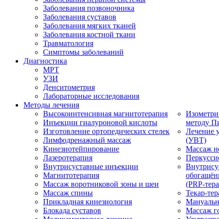
Заболевания позвоночника
Заболевания суставов
Заболевания мягких тканей
Заболевания костной ткани
Травматология
Симптомы заболеваний
Диагностика
МРТ
УЗИ
Денситометрия
Лабораторные исследования
Методы лечения
Высокоинтенсивная магнитотерапия
Изометри
Инъекции гиалуроновой кислоты
методу П
Изготовление ортопедических стелек
Лечение 
Лимфодренажный массаж
(УВТ)
Кинезиотейпирование
Массаж н
Лазеротерапия
Перкусси
Внутрисуставные инъекции
Внутрису
Магнитотерапия
обогащён
Массаж воротниковой зоны и шеи
(PRP-тера
Массаж спины
Текар-тер
Прикладная кинезиология
Мануальн
Блокада суставов
Массаж г