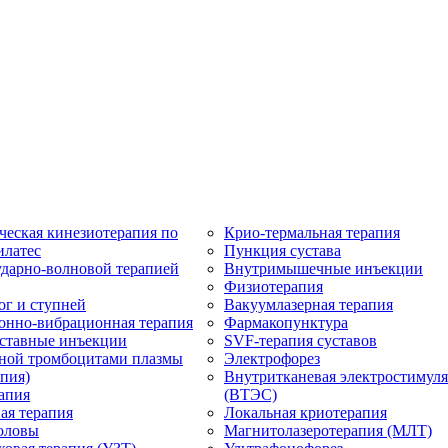
ческая кинезиотерапия по
Крио-термальная терапия
илатес
Пункция сустава
ударно-волновой терапией
Внутримышечные инъекции
Физиотерапия
ог и ступней
Вакуумлазерная терапия
онно-вибрационная терапия
Фармакопунктура
ставные инъекции
SVF-терапия суставов
ной тромбоцитами плазмы
Электрофорез
пия)
Внутритканевая электростимул
апия
(ВТЭС)
ая терапия
Локальная криотерапия
оловы
Магнитолазеротерапия (МЛТ)