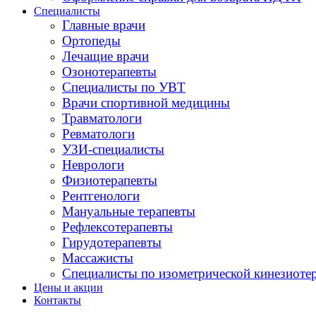
Специалисты
Главные врачи
Ортопеды
Лечащие врачи
Озонотерапевты
Специалисты по УВТ
Врачи спортивной медицины
Травматологи
Ревматологи
УЗИ-специалисты
Неврологи
Физиотерапевты
Рентгенологи
Мануальные терапевты
Рефлексотерапевты
Гирудотерапевты
Массажисты
Специалисты по изометрической кинезиоте
Цены и акции
Контакты