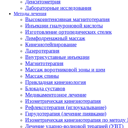
Денситометрия
Лабораторные исследования
Методы лечения
Высокоинтенсивная магнитотерапия
Инъекции гиалуроновой кислоты
Изготовление ортопедических стелек
Лимфодренажный массаж
Кинезиотейпирование
Лазеротерапия
Внутрисуставные инъекции
Магнитотерапия
Массаж воротниковой зоны и шеи
Массаж спины
Прикладная кинезиология
Блокада суставов
Медикаментозное лечение
Изометрическая кинезиотерапия
Рефлексотерапия (иглоукалывание)
Гирудотерапия (лечение пиявками)
Изометрическая кинезиотерапия по методу 
Лечение ударно-волновой терапией (УВТ)