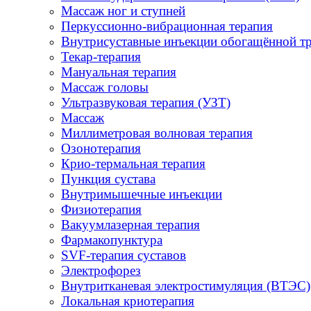
Массаж ног и ступней
Перкуссионно-вибрационная терапия
Внутрисуставные инъекции обогащённой т
Текар-терапия
Мануальная терапия
Массаж головы
Ультразвуковая терапия (УЗТ)
Массаж
Миллиметровая волновая терапия
Озонотерапия
Крио-термальная терапия
Пункция сустава
Внутримышечные инъекции
Физиотерапия
Вакуумлазерная терапия
Фармакопунктура
SVF-терапия суставов
Электрофорез
Внутритканевая электростимуляция (ВТЭС)
Локальная криотерапия