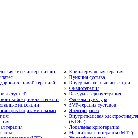
ческая кинезиотерапия по
Крио-термальная терапия
илатес
Пункция сустава
ударно-волновой терапией
Внутримышечные инъекции
Физиотерапия
ог и ступней
Вакуумлазерная терапия
онно-вибрационная терапия
Фармакопунктура
ставные инъекции
SVF-терапия суставов
ной тромбоцитами плазмы
Электрофорез
пия)
Внутритканевая электростимул
апия
(ВТЭС)
ая терапия
Локальная криотерапия
оловы
Магнитолазеротерапия (МЛТ)