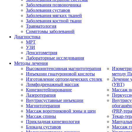
Заболевания позвоночника
Заболевания суставов
Заболевания мягких тканей
Заболевания костной ткани
Травматология
Симптомы заболеваний
Диагностика
МРТ
УЗИ
Денситометрия
Лабораторные исследования
Методы лечения
Высокоинтенсивная магнитотерапия
Изометри
Инъекции гиалуроновой кислоты
методу П
Изготовление ортопедических стелек
Лечение 
Лимфодренажный массаж
(УВТ)
Кинезиотейпирование
Массаж н
Лазеротерапия
Перкусси
Внутрисуставные инъекции
Внутрису
Магнитотерапия
обогащён
Массаж воротниковой зоны и шеи
(PRP-тера
Массаж спины
Текар-тер
Прикладная кинезиология
Мануальн
Блокада суставов
Массаж г