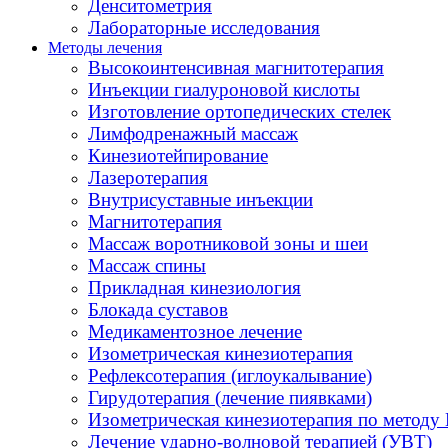
Денситометрия
Лабораторные исследования
Методы лечения
Высокоинтенсивная магнитотерапия
Инъекции гиалуроновой кислоты
Изготовление ортопедических стелек
Лимфодренажный массаж
Кинезиотейпирование
Лазеротерапия
Внутрисуставные инъекции
Магнитотерапия
Массаж воротниковой зоны и шеи
Массаж спины
Прикладная кинезиология
Блокада суставов
Медикаментозное лечение
Изометрическая кинезиотерапия
Рефлексотерапия (иглоукалывание)
Гирудотерапия (лечение пиявками)
Изометрическая кинезиотерапия по методу 
Лечение ударно-волновой терапией (УВТ)