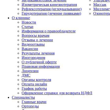
Медикаментозное лечение
Ультразву
Изометрическая кинезиотерапия
Массаж
Рефлексотерапия (иглоукалывание)
Миллимет
Гирудотерапия (лечение пиявками)
Озонотер
О клинике
Новости
Статьи
Информация о правообладателе
Вопросы врачам
Отзывы о лечении
Видеоотзывы
Вакансии
Результаты лечения
Иногородним
О публичной оферте
Правовая информация
Лицензии
ДМС
Органы контроля
Оплата онлайн
График работы
Оформление справки для возврата НДФЛ
Специалисты
Главные врачи
Ортопеды