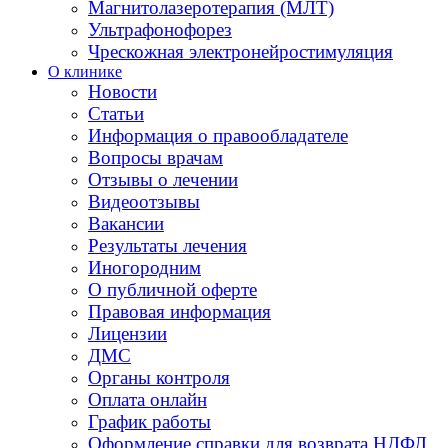
Магнитолазеротерапия (МЛТ)
Ультрафонофорез
Чрескожная электронейростимуляция
О клинике
Новости
Статьи
Информация о правообладателе
Вопросы врачам
Отзывы о лечении
Видеоотзывы
Вакансии
Результаты лечения
Иногородним
О публичной оферте
Правовая информация
Лицензии
ДМС
Органы контроля
Оплата онлайн
График работы
Оформление справки для возврата НДФЛ