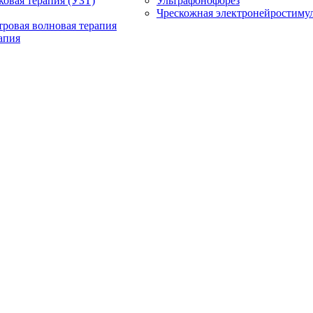
ковая терапия (УЗТ)
Ультрафонофорез
Чрескожная электронейростиму
ровая волновая терапия
апия