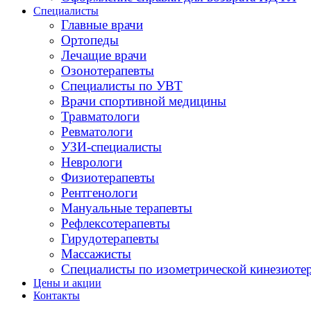
Специалисты
Главные врачи
Ортопеды
Лечащие врачи
Озонотерапевты
Специалисты по УВТ
Врачи спортивной медицины
Травматологи
Ревматологи
УЗИ-специалисты
Неврологи
Физиотерапевты
Рентгенологи
Мануальные терапевты
Рефлексотерапевты
Гирудотерапевты
Массажисты
Специалисты по изометрической кинезиоте
Цены и акции
Контакты