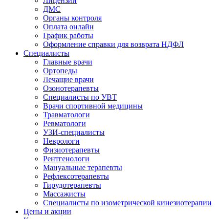
Лицензии
ДМС
Органы контроля
Оплата онлайн
График работы
Оформление справки для возврата НДФЛ
Специалисты
Главные врачи
Ортопеды
Лечащие врачи
Озонотерапевты
Специалисты по УВТ
Врачи спортивной медицины
Травматологи
Ревматологи
УЗИ-специалисты
Неврологи
Физиотерапевты
Рентгенологи
Мануальные терапевты
Рефлексотерапевты
Гирудотерапевты
Массажисты
Специалисты по изометрической кинезиотерапии
Цены и акции