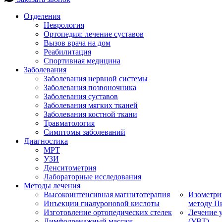
Отделения
Неврология
Ортопедия: лечение суставов
Вызов врача на дом
Реабилитация
Спортивная медицина
Заболевания
Заболевания нервной системы
Заболевания позвоночника
Заболевания суставов
Заболевания мягких тканей
Заболевания костной ткани
Травматология
Симптомы заболеваний
Диагностика
МРТ
УЗИ
Денситометрия
Лабораторные исследования
Методы лечения
Высокоинтенсивная магнитотерапия
Изометри
Инъекции гиалуроновой кислоты
методу П
Изготовление ортопедических стелек
Лечение 
Лимфодренажный массаж
(УВТ)