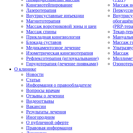
Кинезиотейпирование
Массаж н
Лазеротерапия
Перкусси
Внутрисуставные инъекции
Внутрису
Магнитотерапия
обогащён
Массаж воротниковой зоны и шеи
(PRP-тера
Массаж спины
Текар-тер
Прикладная кинезиология
Мануальн
Блокада суставов
Массаж г
Медикаментозное лечение
Ультразву
Изометрическая кинезиотерапия
Массаж
Рефлексотерапия (иглоукалывание)
Миллимет
Гирудотерапия (лечение пиявками)
Озонотер
О клинике
Новости
Статьи
Информация о правообладателе
Вопросы врачам
Отзывы о лечении
Видеоотзывы
Вакансии
Результаты лечения
Иногородним
О публичной оферте
Правовая информация