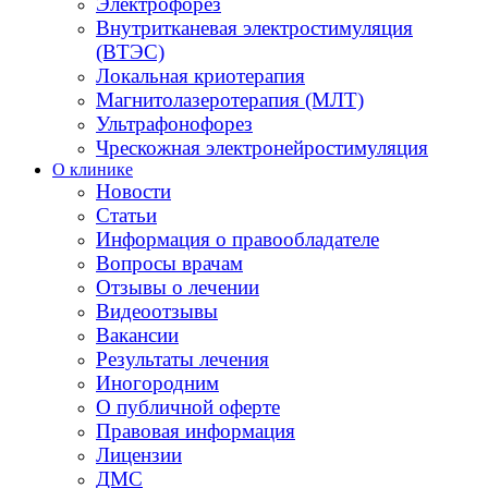
Электрофорез
Внутритканевая электростимуляция
(ВТЭС)
Локальная криотерапия
Магнитолазеротерапия (МЛТ)
Ультрафонофорез
Чрескожная электронейростимуляция
О клинике
Новости
Статьи
Информация о правообладателе
Вопросы врачам
Отзывы о лечении
Видеоотзывы
Вакансии
Результаты лечения
Иногородним
О публичной оферте
Правовая информация
Лицензии
ДМС