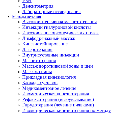
УЗИ
Денситометрия
Лабораторные исследования
Методы лечения
Высокоинтенсивная магнитотерапия
Инъекции гиалуроновой кислоты
Изготовление ортопедических стелек
Лимфодренажный массаж
Кинезиотейпирование
Лазеротерапия
Внутрисуставные инъекции
Магнитотерапия
Массаж воротниковой зоны и шеи
Массаж спины
Прикладная кинезиология
Блокада суставов
Медикаментозное лечение
Изометрическая кинезиотерапия
Рефлексотерапия (иглоукалывание)
Гирудотерапия (лечение пиявками)
Изометрическая кинезиотерапия по методу