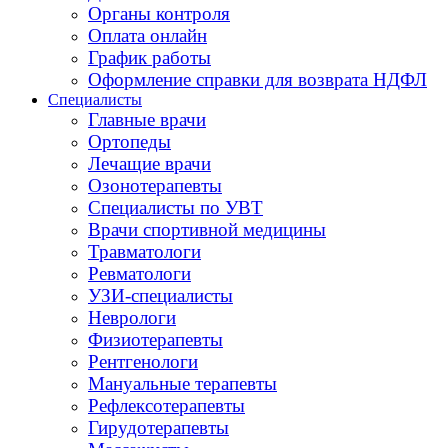
Органы контроля
Оплата онлайн
График работы
Оформление справки для возврата НДФЛ
Специалисты
Главные врачи
Ортопеды
Лечащие врачи
Озонотерапевты
Специалисты по УВТ
Врачи спортивной медицины
Травматологи
Ревматологи
УЗИ-специалисты
Неврологи
Физиотерапевты
Рентгенологи
Мануальные терапевты
Рефлексотерапевты
Гирудотерапевты