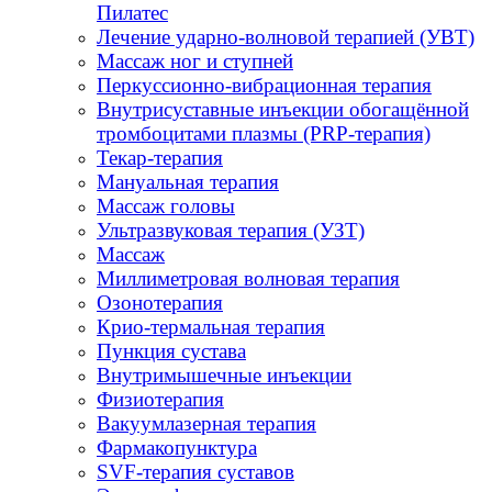
Пилатес
Лечение ударно-волновой терапией (УВТ)
Массаж ног и ступней
Перкуссионно-вибрационная терапия
Внутрисуставные инъекции обогащённой
тромбоцитами плазмы (PRP-терапия)
Текар-терапия
Мануальная терапия
Массаж головы
Ультразвуковая терапия (УЗТ)
Массаж
Миллиметровая волновая терапия
Озонотерапия
Крио-термальная терапия
Пункция сустава
Внутримышечные инъекции
Физиотерапия
Вакуумлазерная терапия
Фармакопунктура
SVF-терапия суставов