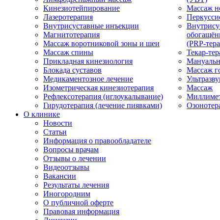
Кинезиотейпирование
Массаж н
Лазеротерапия
Перкусси
Внутрисуставные инъекции
Внутрису
Магнитотерапия
обогащён
Массаж воротниковой зоны и шеи
(PRP-тера
Массаж спины
Текар-тер
Прикладная кинезиология
Мануальн
Блокада суставов
Массаж г
Медикаментозное лечение
Ультразву
Изометрическая кинезиотерапия
Массаж
Рефлексотерапия (иглоукалывание)
Миллимет
Гирудотерапия (лечение пиявками)
Озонотер
О клинике
Новости
Статьи
Информация о правообладателе
Вопросы врачам
Отзывы о лечении
Видеоотзывы
Вакансии
Результаты лечения
Иногородним
О публичной оферте
Правовая информация