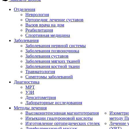
Отделения
Неврология
Ортопедия: лечение суставов
Вызов врача на дом
Реабилитация
Спортивная медицина
Заболевания
Заболевания нервной системы
Заболевания позвоночника
Заболевания суставов
Заболевания мягких тканей
Заболевания костной ткани
Травматология
Симптомы заболеваний
Диагностика
МРТ
УЗИ
Денситометрия
Лабораторные исследования
Методы лечения
Высокоинтенсивная магнитотерапия
Изометри
Инъекции гиалуроновой кислоты
методу П
Изготовление ортопедических стелек
Лечение 
Лимфодренажный массаж
(УВТ)