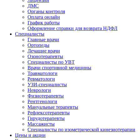
Лицензии
ДМС
Органы контроля
Оплата онлайн
График работы
Оформление справки для возврата НДФЛ
Специалисты
Главные врачи
Ортопеды
Лечащие врачи
Озонотерапевты
Специалисты по УВТ
Врачи спортивной медицины
Травматологи
Ревматологи
УЗИ-специалисты
Неврологи
Физиотерапевты
Рентгенологи
Мануальные терапевты
Рефлексотерапевты
Гирудотерапевты
Массажисты
Специалисты по изометрической кинезиотерапии
Цены и акции