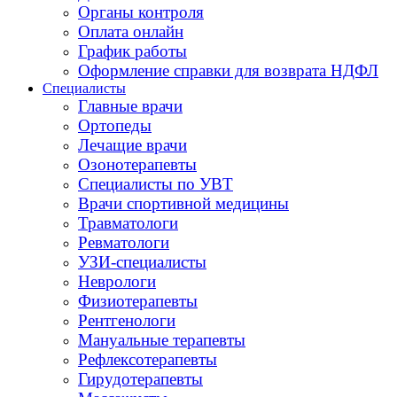
Органы контроля
Оплата онлайн
График работы
Оформление справки для возврата НДФЛ
Специалисты
Главные врачи
Ортопеды
Лечащие врачи
Озонотерапевты
Специалисты по УВТ
Врачи спортивной медицины
Травматологи
Ревматологи
УЗИ-специалисты
Неврологи
Физиотерапевты
Рентгенологи
Мануальные терапевты
Рефлексотерапевты
Гирудотерапевты