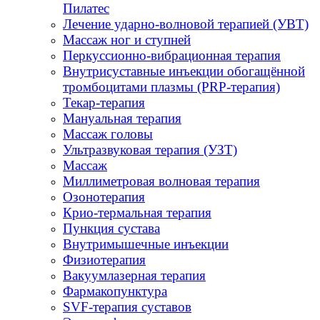
Пилатес
Лечение ударно-волновой терапией (УВТ)
Массаж ног и ступней
Перкуссионно-вибрационная терапия
Внутрисуставные инъекции обогащённой
тромбоцитами плазмы (PRP-терапия)
Текар-терапия
Мануальная терапия
Массаж головы
Ультразвуковая терапия (УЗТ)
Массаж
Миллиметровая волновая терапия
Озонотерапия
Крио-термальная терапия
Пункция сустава
Внутримышечные инъекции
Физиотерапия
Вакуумлазерная терапия
Фармакопунктура
SVF-терапия суставов