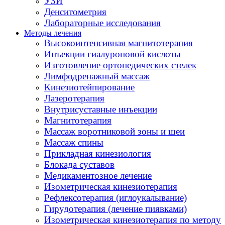
УЗИ
Денситометрия
Лабораторные исследования
Методы лечения
Высокоинтенсивная магнитотерапия
Инъекции гиалуроновой кислоты
Изготовление ортопедических стелек
Лимфодренажный массаж
Кинезиотейпирование
Лазеротерапия
Внутрисуставные инъекции
Магнитотерапия
Массаж воротниковой зоны и шеи
Массаж спины
Прикладная кинезиология
Блокада суставов
Медикаментозное лечение
Изометрическая кинезиотерапия
Рефлексотерапия (иглоукалывание)
Гирудотерапия (лечение пиявками)
Изометрическая кинезиотерапия по методу