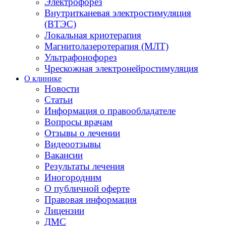
Электрофорез
Внутритканевая электростимуляция
(ВТЭС)
Локальная криотерапия
Магнитолазеротерапия (МЛТ)
Ультрафонофорез
Чрескожная электронейростимуляция
О клинике
Новости
Статьи
Информация о правообладателе
Вопросы врачам
Отзывы о лечении
Видеоотзывы
Вакансии
Результаты лечения
Иногородним
О публичной оферте
Правовая информация
Лицензии
ДМС