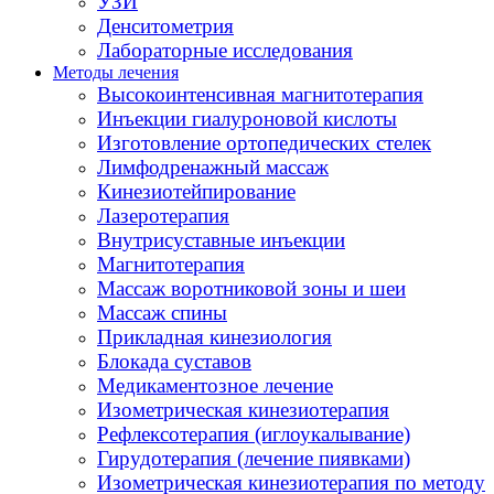
УЗИ
Денситометрия
Лабораторные исследования
Методы лечения
Высокоинтенсивная магнитотерапия
Инъекции гиалуроновой кислоты
Изготовление ортопедических стелек
Лимфодренажный массаж
Кинезиотейпирование
Лазеротерапия
Внутрисуставные инъекции
Магнитотерапия
Массаж воротниковой зоны и шеи
Массаж спины
Прикладная кинезиология
Блокада суставов
Медикаментозное лечение
Изометрическая кинезиотерапия
Рефлексотерапия (иглоукалывание)
Гирудотерапия (лечение пиявками)
Изометрическая кинезиотерапия по методу