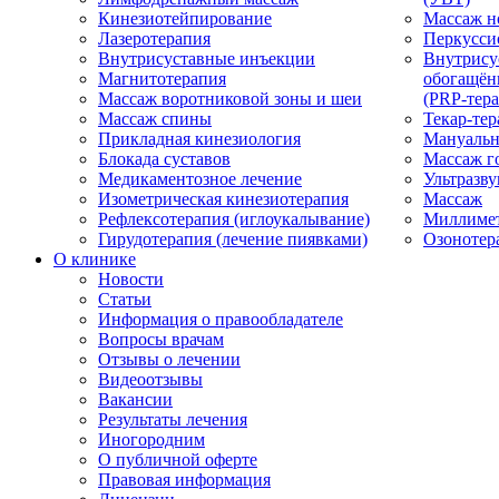
Кинезиотейпирование
Массаж н
Лазеротерапия
Перкусси
Внутрисуставные инъекции
Внутрису
Магнитотерапия
обогащён
Массаж воротниковой зоны и шеи
(PRP-тера
Массаж спины
Текар-тер
Прикладная кинезиология
Мануальн
Блокада суставов
Массаж г
Медикаментозное лечение
Ультразву
Изометрическая кинезиотерапия
Массаж
Рефлексотерапия (иглоукалывание)
Миллимет
Гирудотерапия (лечение пиявками)
Озонотер
О клинике
Новости
Статьи
Информация о правообладателе
Вопросы врачам
Отзывы о лечении
Видеоотзывы
Вакансии
Результаты лечения
Иногородним
О публичной оферте
Правовая информация