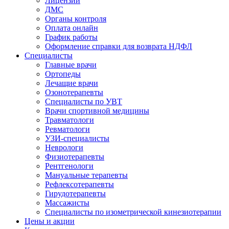
Лицензии
ДМС
Органы контроля
Оплата онлайн
График работы
Оформление справки для возврата НДФЛ
Специалисты
Главные врачи
Ортопеды
Лечащие врачи
Озонотерапевты
Специалисты по УВТ
Врачи спортивной медицины
Травматологи
Ревматологи
УЗИ-специалисты
Неврологи
Физиотерапевты
Рентгенологи
Мануальные терапевты
Рефлексотерапевты
Гирудотерапевты
Массажисты
Специалисты по изометрической кинезиотерапии
Цены и акции