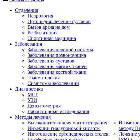
Отделения
Неврология
Ортопедия: лечение суставов
Вызов врача на дом
Реабилитация
Спортивная медицина
Заболевания
Заболевания нервной системы
Заболевания позвоночника
Заболевания суставов
Заболевания мягких тканей
Заболевания костной ткани
Травматология
Симптомы заболеваний
Диагностика
МРТ
УЗИ
Денситометрия
Лабораторные исследования
Методы лечения
Высокоинтенсивная магнитотерапия
Изометри
Инъекции гиалуроновой кислоты
методу П
Изготовление ортопедических стелек
Лечение 
Лимфодренажный массаж
(УВТ)