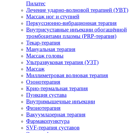
Пилатес
Лечение ударно-волновой терапией (УВТ)
Массаж ног и ступней
Перкуссионно-вибрационная терапия
Внутрисуставные инъекции обогащённой
тромбоцитами плазмы (PRP-терапия)
Текар-терапия
Мануальная терапия
Массаж головы
Ультразвуковая терапия (УЗТ)
Массаж
Миллиметровая волновая терапия
Озонотерапия
Крио-термальная терапия
Пункция сустава
Внутримышечные инъекции
Физиотерапия
Вакуумлазерная терапия
Фармакопунктура
SVF-терапия суставов