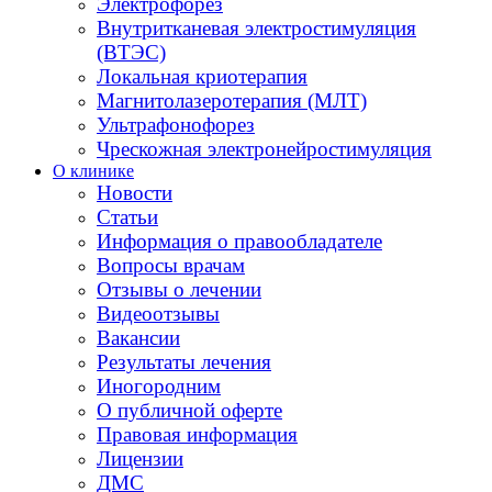
Электрофорез
Внутритканевая электростимуляция
(ВТЭС)
Локальная криотерапия
Магнитолазеротерапия (МЛТ)
Ультрафонофорез
Чрескожная электронейростимуляция
О клинике
Новости
Статьи
Информация о правообладателе
Вопросы врачам
Отзывы о лечении
Видеоотзывы
Вакансии
Результаты лечения
Иногородним
О публичной оферте
Правовая информация
Лицензии
ДМС