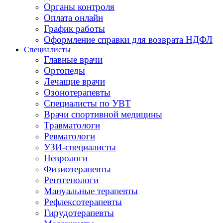
Органы контроля
Оплата онлайн
График работы
Оформление справки для возврата НДФЛ
Специалисты
Главные врачи
Ортопеды
Лечащие врачи
Озонотерапевты
Специалисты по УВТ
Врачи спортивной медицины
Травматологи
Ревматологи
УЗИ-специалисты
Неврологи
Физиотерапевты
Рентгенологи
Мануальные терапевты
Рефлексотерапевты
Гирудотерапевты