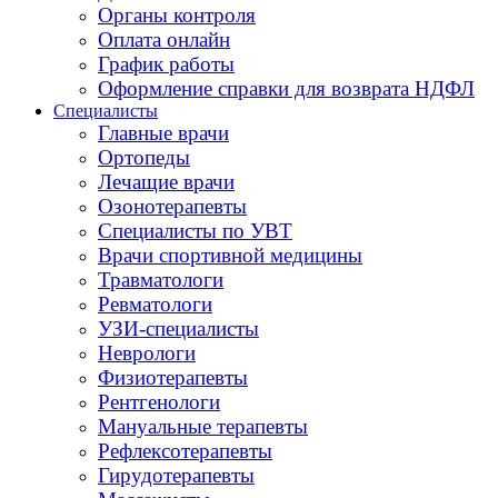
Органы контроля
Оплата онлайн
График работы
Оформление справки для возврата НДФЛ
Специалисты
Главные врачи
Ортопеды
Лечащие врачи
Озонотерапевты
Специалисты по УВТ
Врачи спортивной медицины
Травматологи
Ревматологи
УЗИ-специалисты
Неврологи
Физиотерапевты
Рентгенологи
Мануальные терапевты
Рефлексотерапевты
Гирудотерапевты