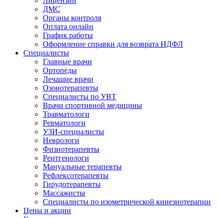
Лицензии
ДМС
Органы контроля
Оплата онлайн
График работы
Оформление справки для возврата НДФЛ
Специалисты
Главные врачи
Ортопеды
Лечащие врачи
Озонотерапевты
Специалисты по УВТ
Врачи спортивной медицины
Травматологи
Ревматологи
УЗИ-специалисты
Неврологи
Физиотерапевты
Рентгенологи
Мануальные терапевты
Рефлексотерапевты
Гирудотерапевты
Массажисты
Специалисты по изометрической кинезиотерапии
Цены и акции