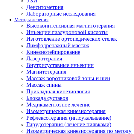
УЗИ
Денситометрия
Лабораторные исследования
Методы лечения
Высокоинтенсивная магнитотерапия
Инъекции гиалуроновой кислоты
Изготовление ортопедических стелек
Лимфодренажный массаж
Кинезиотейпирование
Лазеротерапия
Внутрисуставные инъекции
Магнитотерапия
Массаж воротниковой зоны и шеи
Массаж спины
Прикладная кинезиология
Блокада суставов
Медикаментозное лечение
Изометрическая кинезиотерапия
Рефлексотерапия (иглоукалывание)
Гирудотерапия (лечение пиявками)
Изометрическая кинезиотерапия по методу