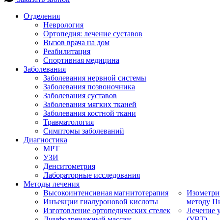
Отделения
Неврология
Ортопедия: лечение суставов
Вызов врача на дом
Реабилитация
Спортивная медицина
Заболевания
Заболевания нервной системы
Заболевания позвоночника
Заболевания суставов
Заболевания мягких тканей
Заболевания костной ткани
Травматология
Симптомы заболеваний
Диагностика
МРТ
УЗИ
Денситометрия
Лабораторные исследования
Методы лечения
Высокоинтенсивная магнитотерапия
Изометри
Инъекции гиалуроновой кислоты
методу П
Изготовление ортопедических стелек
Лечение 
Лимфодренажный массаж
(УВТ)