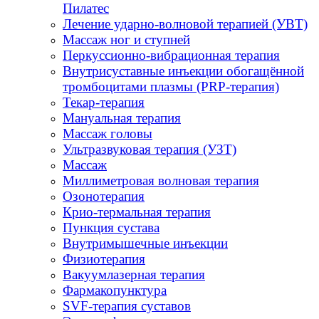
Пилатес
Лечение ударно-волновой терапией (УВТ)
Массаж ног и ступней
Перкуссионно-вибрационная терапия
Внутрисуставные инъекции обогащённой
тромбоцитами плазмы (PRP-терапия)
Текар-терапия
Мануальная терапия
Массаж головы
Ультразвуковая терапия (УЗТ)
Массаж
Миллиметровая волновая терапия
Озонотерапия
Крио-термальная терапия
Пункция сустава
Внутримышечные инъекции
Физиотерапия
Вакуумлазерная терапия
Фармакопунктура
SVF-терапия суставов