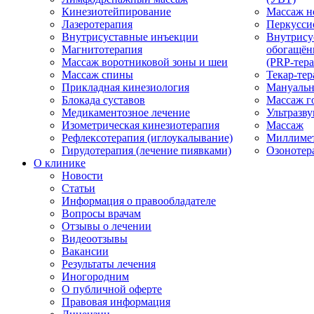
Кинезиотейпирование
Массаж н
Лазеротерапия
Перкусси
Внутрисуставные инъекции
Внутрису
Магнитотерапия
обогащён
Массаж воротниковой зоны и шеи
(PRP-тера
Массаж спины
Текар-тер
Прикладная кинезиология
Мануальн
Блокада суставов
Массаж г
Медикаментозное лечение
Ультразву
Изометрическая кинезиотерапия
Массаж
Рефлексотерапия (иглоукалывание)
Миллимет
Гирудотерапия (лечение пиявками)
Озонотер
О клинике
Новости
Статьи
Информация о правообладателе
Вопросы врачам
Отзывы о лечении
Видеоотзывы
Вакансии
Результаты лечения
Иногородним
О публичной оферте
Правовая информация