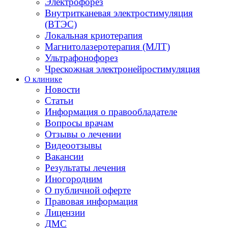
Электрофорез
Внутритканевая электростимуляция
(ВТЭС)
Локальная криотерапия
Магнитолазеротерапия (МЛТ)
Ультрафонофорез
Чрескожная электронейростимуляция
О клинике
Новости
Статьи
Информация о правообладателе
Вопросы врачам
Отзывы о лечении
Видеоотзывы
Вакансии
Результаты лечения
Иногородним
О публичной оферте
Правовая информация
Лицензии
ДМС