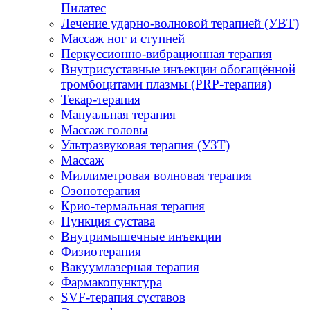
Пилатес
Лечение ударно-волновой терапией (УВТ)
Массаж ног и ступней
Перкуссионно-вибрационная терапия
Внутрисуставные инъекции обогащённой
тромбоцитами плазмы (PRP-терапия)
Текар-терапия
Мануальная терапия
Массаж головы
Ультразвуковая терапия (УЗТ)
Массаж
Миллиметровая волновая терапия
Озонотерапия
Крио-термальная терапия
Пункция сустава
Внутримышечные инъекции
Физиотерапия
Вакуумлазерная терапия
Фармакопунктура
SVF-терапия суставов