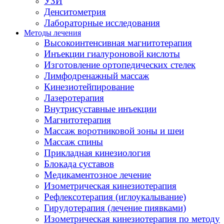
УЗИ
Денситометрия
Лабораторные исследования
Методы лечения
Высокоинтенсивная магнитотерапия
Инъекции гиалуроновой кислоты
Изготовление ортопедических стелек
Лимфодренажный массаж
Кинезиотейпирование
Лазеротерапия
Внутрисуставные инъекции
Магнитотерапия
Массаж воротниковой зоны и шеи
Массаж спины
Прикладная кинезиология
Блокада суставов
Медикаментозное лечение
Изометрическая кинезиотерапия
Рефлексотерапия (иглоукалывание)
Гирудотерапия (лечение пиявками)
Изометрическая кинезиотерапия по методу