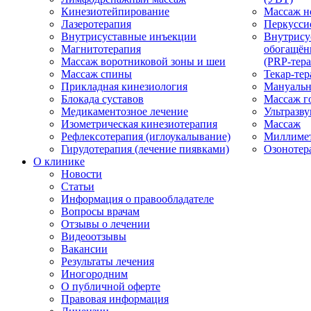
Кинезиотейпирование
Массаж н
Лазеротерапия
Перкусси
Внутрисуставные инъекции
Внутрису
Магнитотерапия
обогащён
Массаж воротниковой зоны и шеи
(PRP-тера
Массаж спины
Текар-тер
Прикладная кинезиология
Мануальн
Блокада суставов
Массаж г
Медикаментозное лечение
Ультразву
Изометрическая кинезиотерапия
Массаж
Рефлексотерапия (иглоукалывание)
Миллимет
Гирудотерапия (лечение пиявками)
Озонотер
О клинике
Новости
Статьи
Информация о правообладателе
Вопросы врачам
Отзывы о лечении
Видеоотзывы
Вакансии
Результаты лечения
Иногородним
О публичной оферте
Правовая информация