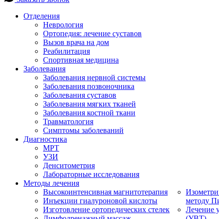
Отделения
Неврология
Ортопедия: лечение суставов
Вызов врача на дом
Реабилитация
Спортивная медицина
Заболевания
Заболевания нервной системы
Заболевания позвоночника
Заболевания суставов
Заболевания мягких тканей
Заболевания костной ткани
Травматология
Симптомы заболеваний
Диагностика
МРТ
УЗИ
Денситометрия
Лабораторные исследования
Методы лечения
Высокоинтенсивная магнитотерапия
Изометри
Инъекции гиалуроновой кислоты
методу П
Изготовление ортопедических стелек
Лечение 
Лимфодренажный массаж
(УВТ)