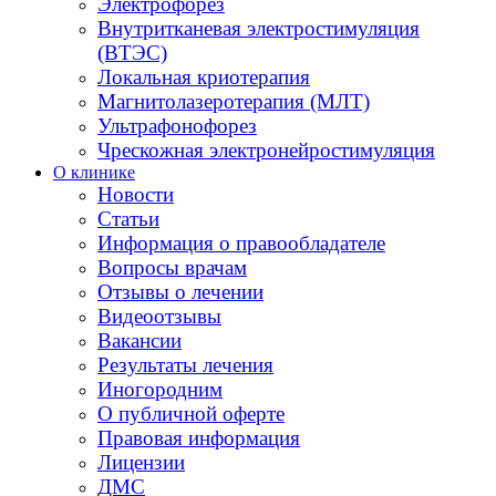
Электрофорез
Внутритканевая электростимуляция
(ВТЭС)
Локальная криотерапия
Магнитолазеротерапия (МЛТ)
Ультрафонофорез
Чрескожная электронейростимуляция
О клинике
Новости
Статьи
Информация о правообладателе
Вопросы врачам
Отзывы о лечении
Видеоотзывы
Вакансии
Результаты лечения
Иногородним
О публичной оферте
Правовая информация
Лицензии
ДМС