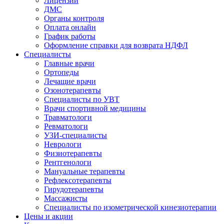
Лицензии
ДМС
Органы контроля
Оплата онлайн
График работы
Оформление справки для возврата НДФЛ
Специалисты
Главные врачи
Ортопеды
Лечащие врачи
Озонотерапевты
Специалисты по УВТ
Врачи спортивной медицины
Травматологи
Ревматологи
УЗИ-специалисты
Неврологи
Физиотерапевты
Рентгенологи
Мануальные терапевты
Рефлексотерапевты
Гирудотерапевты
Массажисты
Специалисты по изометрической кинезиотерапии
Цены и акции