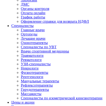
Лицензии
ДМС
Органы контроля
Оплата онлайн
График работы
Оформление справки для возврата НДФЛ
Специалисты
Главные врачи
Ортопеды
Лечащие врачи
Озонотерапевты
Специалисты по УВТ
Врачи спортивной медицины
Травматологи
Ревматологи
УЗИ-специалисты
Неврологи
Физиотерапевты
Рентгенологи
Мануальные терапевты
Рефлексотерапевты
Гирудотерапевты
Массажисты
Специалисты по изометрической кинезиотерапии
Цены и акции