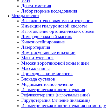
УЗИ
Денситометрия
Лабораторные исследования
Методы лечения
Высокоинтенсивная магнитотерапия
Инъекции гиалуроновой кислоты
Изготовление ортопедических стелек
Лимфодренажный массаж
Кинезиотейпирование
Лазеротерапия
Внутрисуставные инъекции
Магнитотерапия
Массаж воротниковой зоны и шеи
Массаж спины
Прикладная кинезиология
Блокада суставов
Медикаментозное лечение
Изометрическая кинезиотерапия
Рефлексотерапия (иглоукалывание)
Гирудотерапия (лечение пиявками)
Изометрическая кинезиотерапия по методу