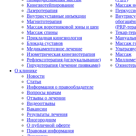
Кинезиотейпирование
Массаж н
Лазеротерапия
Перкусси
Внутрисуставные инъекции
Внутрису
Магнитотерапия
обогащён
Массаж воротниковой зоны и шеи
(PRP-тера
Массаж спины
Текар-тер
Прикладная кинезиология
Мануальн
Блокада суставов
Массаж г
Медикаментозное лечение
Ультразву
Изометрическая кинезиотерапия
Массаж
Рефлексотерапия (иглоукалывание)
Миллимет
Гирудотерапия (лечение пиявками)
Озонотер
О клинике
Новости
Статьи
Информация о правообладателе
Вопросы врачам
Отзывы о лечении
Видеоотзывы
Вакансии
Результаты лечения
Иногородним
О публичной оферте
Правовая информация