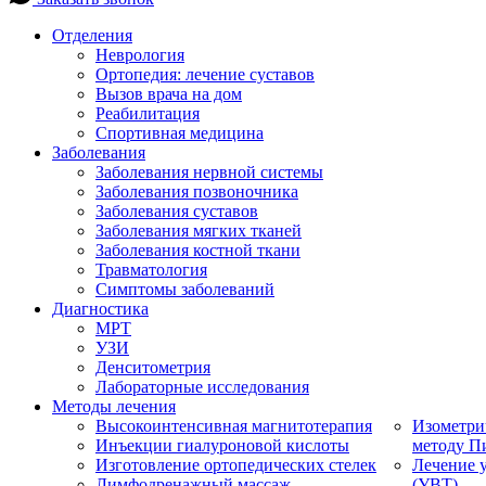
Отделения
Неврология
Ортопедия: лечение суставов
Вызов врача на дом
Реабилитация
Спортивная медицина
Заболевания
Заболевания нервной системы
Заболевания позвоночника
Заболевания суставов
Заболевания мягких тканей
Заболевания костной ткани
Травматология
Симптомы заболеваний
Диагностика
МРТ
УЗИ
Денситометрия
Лабораторные исследования
Методы лечения
Высокоинтенсивная магнитотерапия
Изометри
Инъекции гиалуроновой кислоты
методу П
Изготовление ортопедических стелек
Лечение 
Лимфодренажный массаж
(УВТ)