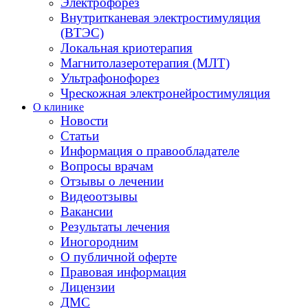
Электрофорез
Внутритканевая электростимуляция
(ВТЭС)
Локальная криотерапия
Магнитолазеротерапия (МЛТ)
Ультрафонофорез
Чрескожная электронейростимуляция
О клинике
Новости
Статьи
Информация о правообладателе
Вопросы врачам
Отзывы о лечении
Видеоотзывы
Вакансии
Результаты лечения
Иногородним
О публичной оферте
Правовая информация
Лицензии
ДМС