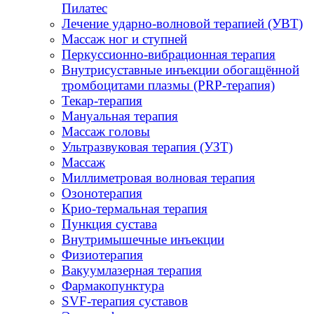
Пилатес
Лечение ударно-волновой терапией (УВТ)
Массаж ног и ступней
Перкуссионно-вибрационная терапия
Внутрисуставные инъекции обогащённой
тромбоцитами плазмы (PRP-терапия)
Текар-терапия
Мануальная терапия
Массаж головы
Ультразвуковая терапия (УЗТ)
Массаж
Миллиметровая волновая терапия
Озонотерапия
Крио-термальная терапия
Пункция сустава
Внутримышечные инъекции
Физиотерапия
Вакуумлазерная терапия
Фармакопунктура
SVF-терапия суставов