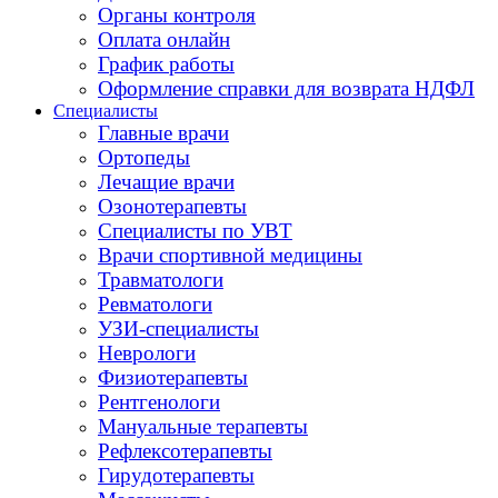
Органы контроля
Оплата онлайн
График работы
Оформление справки для возврата НДФЛ
Специалисты
Главные врачи
Ортопеды
Лечащие врачи
Озонотерапевты
Специалисты по УВТ
Врачи спортивной медицины
Травматологи
Ревматологи
УЗИ-специалисты
Неврологи
Физиотерапевты
Рентгенологи
Мануальные терапевты
Рефлексотерапевты
Гирудотерапевты