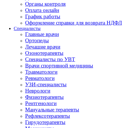
Органы контроля
Оплата онлайн
График работы
Оформление справки для возврата НДФЛ
Специалисты
Главные врачи
Ортопеды
Лечащие врачи
Озонотерапевты
Специалисты по УВТ
Врачи спортивной медицины
Травматологи
Ревматологи
УЗИ-специалисты
Неврологи
Физиотерапевты
Рентгенологи
Мануальные терапевты
Рефлексотерапевты
Гирудотерапевты