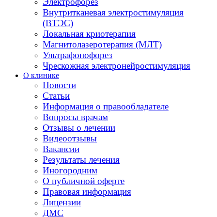
Электрофорез
Внутритканевая электростимуляция
(ВТЭС)
Локальная криотерапия
Магнитолазеротерапия (МЛТ)
Ультрафонофорез
Чрескожная электронейростимуляция
О клинике
Новости
Статьи
Информация о правообладателе
Вопросы врачам
Отзывы о лечении
Видеоотзывы
Вакансии
Результаты лечения
Иногородним
О публичной оферте
Правовая информация
Лицензии
ДМС