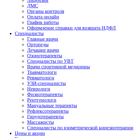
Лицензии
ДМС
Органы контроля
Оплата онлайн
График работы
Оформление справки для возврата НДФЛ
Специалисты
Главные врачи
Ортопеды
Лечащие врачи
Озонотерапевты
Специалисты по УВТ
Врачи спортивной медицины
Травматологи
Ревматологи
УЗИ-специалисты
Неврологи
Физиотерапевты
Рентгенологи
Мануальные терапевты
Рефлексотерапевты
Гирудотерапевты
Массажисты
Специалисты по изометрической кинезиотерапии
Цены и акции