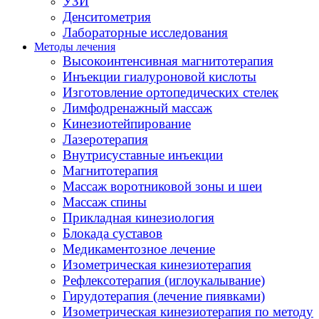
УЗИ
Денситометрия
Лабораторные исследования
Методы лечения
Высокоинтенсивная магнитотерапия
Инъекции гиалуроновой кислоты
Изготовление ортопедических стелек
Лимфодренажный массаж
Кинезиотейпирование
Лазеротерапия
Внутрисуставные инъекции
Магнитотерапия
Массаж воротниковой зоны и шеи
Массаж спины
Прикладная кинезиология
Блокада суставов
Медикаментозное лечение
Изометрическая кинезиотерапия
Рефлексотерапия (иглоукалывание)
Гирудотерапия (лечение пиявками)
Изометрическая кинезиотерапия по методу