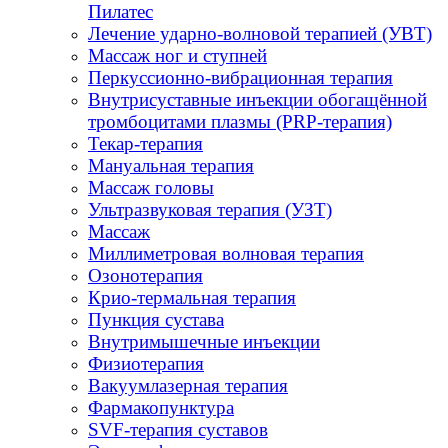
Пилатес
Лечение ударно-волновой терапией (УВТ)
Массаж ног и ступней
Перкуссионно-вибрационная терапия
Внутрисуставные инъекции обогащённой
тромбоцитами плазмы (PRP-терапия)
Текар-терапия
Мануальная терапия
Массаж головы
Ультразвуковая терапия (УЗТ)
Массаж
Миллиметровая волновая терапия
Озонотерапия
Крио-термальная терапия
Пункция сустава
Внутримышечные инъекции
Физиотерапия
Вакуумлазерная терапия
Фармакопунктура
SVF-терапия суставов