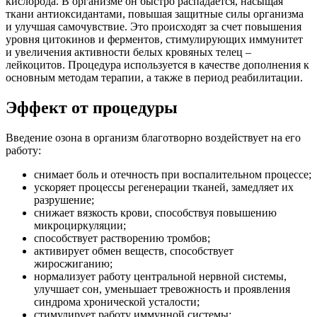
кислорода. В организме он быстро распадается, насыщая
ткани антиоксидантами, повышая защитные силы организма
и улучшая самочувствие. Это происходят за счет повышения
уровня цитокинов и ферментов, стимулирующих иммунитет
и увеличения активности белых кровяных телец –
лейкоцитов. Процедура используется в качестве дополнения к
основным методам терапии, а также в период реабилитации.
Эффект от процедуры
Введение озона в организм благотворно воздействует на его
работу:
снимает боль и отечность при воспалительном процессе;
ускоряет процессы регенерации тканей, замедляет их
разрушение;
снижает вязкость крови, способствуя повышению
микроциркуляции;
способствует растворению тромбов;
активирует обмен веществ, способствует
жиросжиганию;
нормализует работу центральной нервной системы,
улучшает сон, уменьшает тревожность и проявления
синдрома хронической усталости;
стимулирует работу иммунной системы;