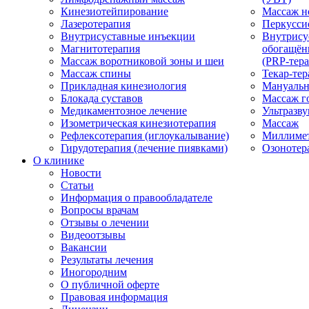
Кинезиотейпирование
Массаж н
Лазеротерапия
Перкусси
Внутрисуставные инъекции
Внутрису
Магнитотерапия
обогащён
Массаж воротниковой зоны и шеи
(PRP-тера
Массаж спины
Текар-тер
Прикладная кинезиология
Мануальн
Блокада суставов
Массаж г
Медикаментозное лечение
Ультразву
Изометрическая кинезиотерапия
Массаж
Рефлексотерапия (иглоукалывание)
Миллимет
Гирудотерапия (лечение пиявками)
Озонотер
О клинике
Новости
Статьи
Информация о правообладателе
Вопросы врачам
Отзывы о лечении
Видеоотзывы
Вакансии
Результаты лечения
Иногородним
О публичной оферте
Правовая информация