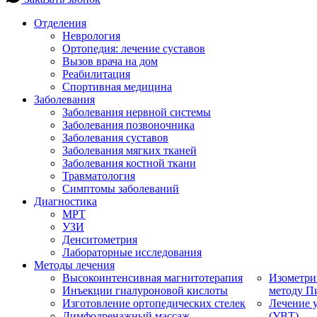
Отделения
Неврология
Ортопедия: лечение суставов
Вызов врача на дом
Реабилитация
Спортивная медицина
Заболевания
Заболевания нервной системы
Заболевания позвоночника
Заболевания суставов
Заболевания мягких тканей
Заболевания костной ткани
Травматология
Симптомы заболеваний
Диагностика
МРТ
УЗИ
Денситометрия
Лабораторные исследования
Методы лечения
Высокоинтенсивная магнитотерапия
Изометри
Инъекции гиалуроновой кислоты
методу П
Изготовление ортопедических стелек
Лечение 
Лимфодренажный массаж
(УВТ)