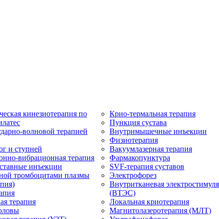
ческая кинезиотерапия по
Крио-термальная терапия
илатес
Пункция сустава
ударно-волновой терапией
Внутримышечные инъекции
Физиотерапия
ог и ступней
Вакуумлазерная терапия
онно-вибрационная терапия
Фармакопунктура
ставные инъекции
SVF-терапия суставов
ной тромбоцитами плазмы
Электрофорез
пия)
Внутритканевая электростимул
апия
(ВТЭС)
ая терапия
Локальная криотерапия
оловы
Магнитолазеротерапия (МЛТ)