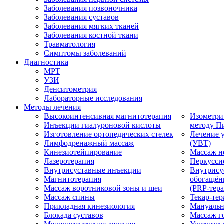
Заболевания позвоночника
Заболевания суставов
Заболевания мягких тканей
Заболевания костной ткани
Травматология
Симптомы заболеваний
Диагностика
МРТ
УЗИ
Денситометрия
Лабораторные исследования
Методы лечения
Высокоинтенсивная магнитотерапия
Изометри
Инъекции гиалуроновой кислоты
методу П
Изготовление ортопедических стелек
Лечение 
Лимфодренажный массаж
(УВТ)
Кинезиотейпирование
Массаж н
Лазеротерапия
Перкусси
Внутрисуставные инъекции
Внутрису
Магнитотерапия
обогащён
Массаж воротниковой зоны и шеи
(PRP-тера
Массаж спины
Текар-тер
Прикладная кинезиология
Мануальн
Блокада суставов
Массаж г