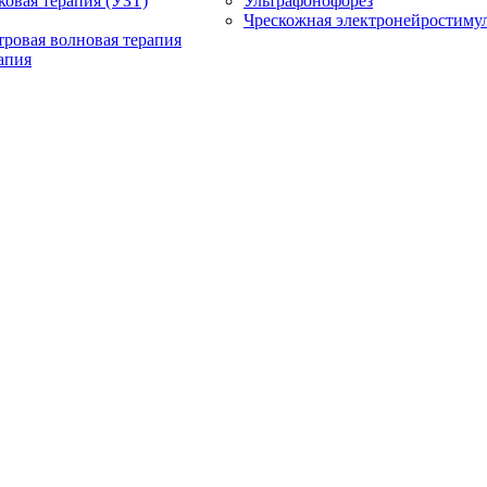
ковая терапия (УЗТ)
Ультрафонофорез
Чрескожная электронейростиму
ровая волновая терапия
апия