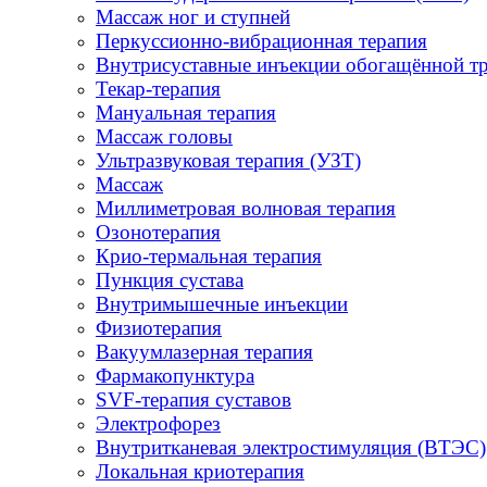
Массаж ног и ступней
Перкуссионно-вибрационная терапия
Внутрисуставные инъекции обогащённой т
Текар-терапия
Мануальная терапия
Массаж головы
Ультразвуковая терапия (УЗТ)
Массаж
Миллиметровая волновая терапия
Озонотерапия
Крио-термальная терапия
Пункция сустава
Внутримышечные инъекции
Физиотерапия
Вакуумлазерная терапия
Фармакопунктура
SVF-терапия суставов
Электрофорез
Внутритканевая электростимуляция (ВТЭС)
Локальная криотерапия