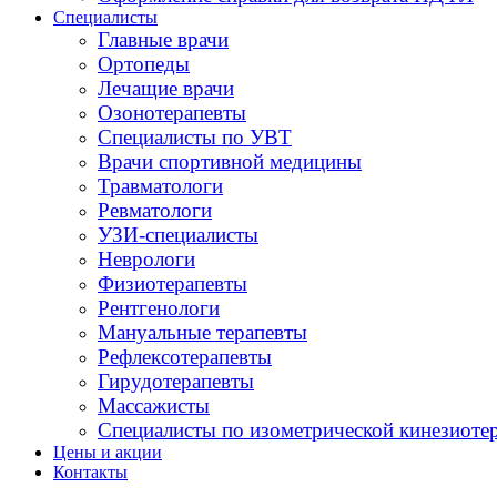
Специалисты
Главные врачи
Ортопеды
Лечащие врачи
Озонотерапевты
Специалисты по УВТ
Врачи спортивной медицины
Травматологи
Ревматологи
УЗИ-специалисты
Неврологи
Физиотерапевты
Рентгенологи
Мануальные терапевты
Рефлексотерапевты
Гирудотерапевты
Массажисты
Специалисты по изометрической кинезиоте
Цены и акции
Контакты