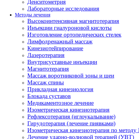
Денситометрия
Лабораторные исследования
Методы лечения
Высокоинтенсивная магнитотерапия
Инъекции гиалуроновой кислоты
Изготовление ортопедических стелек
Лимфодренажный массаж
Кинезиотейпирование
Лазеротерапия
Внутрисуставные инъекции
Магнитотерапия
Массаж воротниковой зоны и шеи
Массаж спины
Прикладная кинезиология
Блокада суставов
Медикаментозное лечение
Изометрическая кинезиотерапия
Рефлексотерапия (иглоукалывание)
Гирудотерапия (лечение пиявками)
Изометрическая кинезиотерапия по методу 
Лечение ударно-волновой терапией (УВТ)