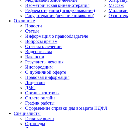
Медикаментозное лечение
Ультразву
Изометрическая кинезиотерапия
Массаж
Рефлексотерапия (иглоукалывание)
Миллимет
Гирудотерапия (лечение пиявками)
Озонотер
О клинике
Новости
Статьи
Информация о правообладателе
Вопросы врачам
Отзывы о лечении
Видеоотзывы
Вакансии
Результаты лечения
Иногородним
О публичной оферте
Правовая информация
Лицензии
ДМС
Органы контроля
Оплата онлайн
График работы
Оформление справки для возврата НДФЛ
Специалисты
Главные врачи
Ортопеды