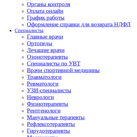
Органы контроля
Оплата онлайн
График работы
Оформление справки для возврата НДФЛ
Специалисты
Главные врачи
Ортопеды
Лечащие врачи
Озонотерапевты
Специалисты по УВТ
Врачи спортивной медицины
Травматологи
Ревматологи
УЗИ-специалисты
Неврологи
Физиотерапевты
Рентгенологи
Мануальные терапевты
Рефлексотерапевты
Гирудотерапевты