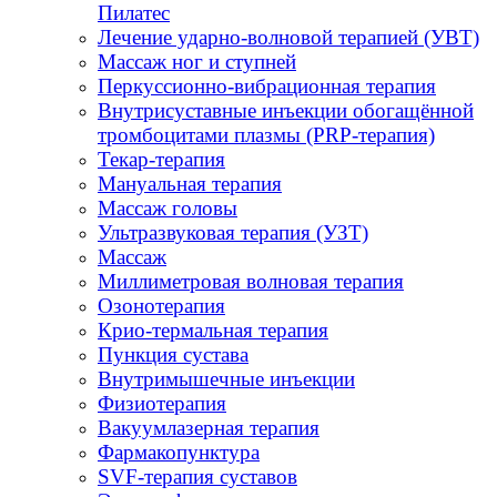
Пилатес
Лечение ударно-волновой терапией (УВТ)
Массаж ног и ступней
Перкуссионно-вибрационная терапия
Внутрисуставные инъекции обогащённой
тромбоцитами плазмы (PRP-терапия)
Текар-терапия
Мануальная терапия
Массаж головы
Ультразвуковая терапия (УЗТ)
Массаж
Миллиметровая волновая терапия
Озонотерапия
Крио-термальная терапия
Пункция сустава
Внутримышечные инъекции
Физиотерапия
Вакуумлазерная терапия
Фармакопунктура
SVF-терапия суставов