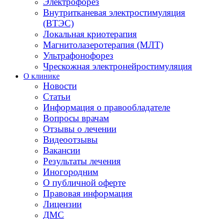
Электрофорез
Внутритканевая электростимуляция
(ВТЭС)
Локальная криотерапия
Магнитолазеротерапия (МЛТ)
Ультрафонофорез
Чрескожная электронейростимуляция
О клинике
Новости
Статьи
Информация о правообладателе
Вопросы врачам
Отзывы о лечении
Видеоотзывы
Вакансии
Результаты лечения
Иногородним
О публичной оферте
Правовая информация
Лицензии
ДМС