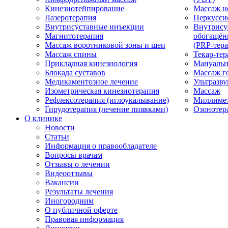
Кинезиотейпирование
Массаж н
Лазеротерапия
Перкусси
Внутрисуставные инъекции
Внутрису
Магнитотерапия
обогащён
Массаж воротниковой зоны и шеи
(PRP-тера
Массаж спины
Текар-тер
Прикладная кинезиология
Мануальн
Блокада суставов
Массаж г
Медикаментозное лечение
Ультразву
Изометрическая кинезиотерапия
Массаж
Рефлексотерапия (иглоукалывание)
Миллимет
Гирудотерапия (лечение пиявками)
Озонотер
О клинике
Новости
Статьи
Информация о правообладателе
Вопросы врачам
Отзывы о лечении
Видеоотзывы
Вакансии
Результаты лечения
Иногородним
О публичной оферте
Правовая информация