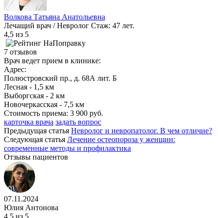
Волкова Татьяна Анатольевна
Лечащий врач / Невролог
Стаж: 47 лет.
4,5
из 5
7 отзывов
Врач ведет прием в клинике:
Адрес:
Полюстровский пр., д. 68А лит. Б
Лесная - 1,5 км
Выборгская - 2 км
Новочеркасская - 7,5 км
Стоимость приема:
3 900 руб.
карточка врача
задать вопрос
Предыдущая статья
Невролог и невропатолог. В чем отличие?
Следующая статья
Лечение остеопороза у женщин:
современные методы и профилактика
Отзывы пациентов
07.11.2024
Юлия Антонова
4.5
из 5