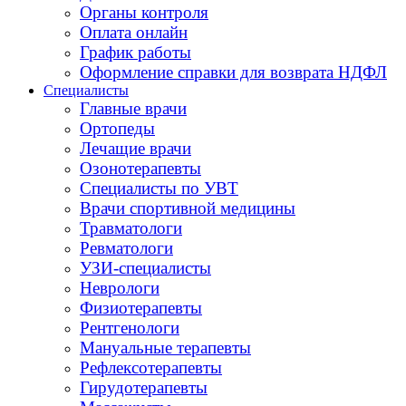
Органы контроля
Оплата онлайн
График работы
Оформление справки для возврата НДФЛ
Специалисты
Главные врачи
Ортопеды
Лечащие врачи
Озонотерапевты
Специалисты по УВТ
Врачи спортивной медицины
Травматологи
Ревматологи
УЗИ-специалисты
Неврологи
Физиотерапевты
Рентгенологи
Мануальные терапевты
Рефлексотерапевты
Гирудотерапевты