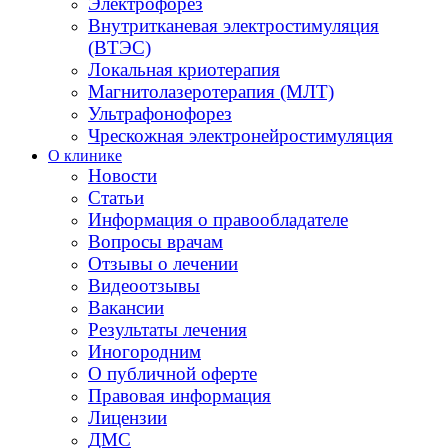
Электрофорез
Внутритканевая электростимуляция
(ВТЭС)
Локальная криотерапия
Магнитолазеротерапия (МЛТ)
Ультрафонофорез
Чрескожная электронейростимуляция
О клинике
Новости
Статьи
Информация о правообладателе
Вопросы врачам
Отзывы о лечении
Видеоотзывы
Вакансии
Результаты лечения
Иногородним
О публичной оферте
Правовая информация
Лицензии
ДМС