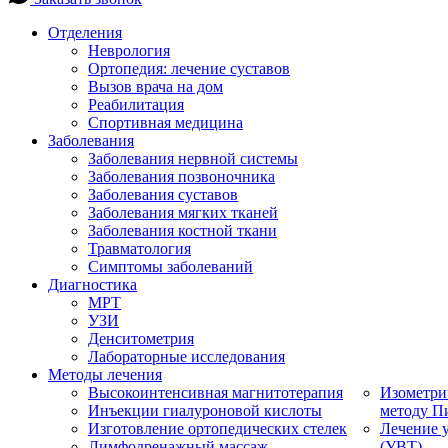
Отделения
Неврология
Ортопедия: лечение суставов
Вызов врача на дом
Реабилитация
Спортивная медицина
Заболевания
Заболевания нервной системы
Заболевания позвоночника
Заболевания суставов
Заболевания мягких тканей
Заболевания костной ткани
Травматология
Симптомы заболеваний
Диагностика
МРТ
УЗИ
Денситометрия
Лабораторные исследования
Методы лечения
Высокоинтенсивная магнитотерапия
Изометри
Инъекции гиалуроновой кислоты
методу П
Изготовление ортопедических стелек
Лечение 
Лимфодренажный массаж
(УВТ)