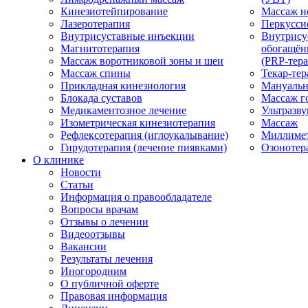
Кинезиотейпирование
Массаж н
Лазеротерапия
Перкусси
Внутрисуставные инъекции
Внутрису
Магнитотерапия
обогащён
Массаж воротниковой зоны и шеи
(PRP-тера
Массаж спины
Текар-тер
Прикладная кинезиология
Мануальн
Блокада суставов
Массаж г
Медикаментозное лечение
Ультразву
Изометрическая кинезиотерапия
Массаж
Рефлексотерапия (иглоукалывание)
Миллимет
Гирудотерапия (лечение пиявками)
Озонотер
О клинике
Новости
Статьи
Информация о правообладателе
Вопросы врачам
Отзывы о лечении
Видеоотзывы
Вакансии
Результаты лечения
Иногородним
О публичной оферте
Правовая информация