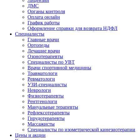
Лицензии
ДМС
Органы контроля
Оплата онлайн
График работы
Оформление справки для возврата НДФЛ
Специалисты
Главные врачи
Ортопеды
Лечащие врачи
Озонотерапевты
Специалисты по УВТ
Врачи спортивной медицины
Травматологи
Ревматологи
УЗИ-специалисты
Неврологи
Физиотерапевты
Рентгенологи
Мануальные терапевты
Рефлексотерапевты
Гирудотерапевты
Массажисты
Специалисты по изометрической кинезиотерапии
Цены и акции