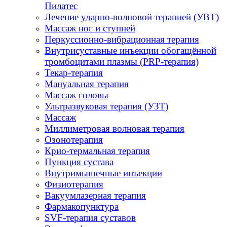
Пилатес
Лечение ударно-волновой терапией (УВТ)
Массаж ног и ступней
Перкуссионно-вибрационная терапия
Внутрисуставные инъекции обогащённой
тромбоцитами плазмы (PRP-терапия)
Текар-терапия
Мануальная терапия
Массаж головы
Ультразвуковая терапия (УЗТ)
Массаж
Миллиметровая волновая терапия
Озонотерапия
Крио-термальная терапия
Пункция сустава
Внутримышечные инъекции
Физиотерапия
Вакуумлазерная терапия
Фармакопунктура
SVF-терапия суставов