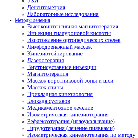
УЗИ
Денситометрия
Лабораторные исследования
Методы лечения
Высокоинтенсивная магнитотерапия
Инъекции гиалуроновой кислоты
Изготовление ортопедических стелек
Лимфодренажный массаж
Кинезиотейпирование
Лазеротерапия
Внутрисуставные инъекции
Магнитотерапия
Массаж воротниковой зоны и шеи
Массаж спины
Прикладная кинезиология
Блокада суставов
Медикаментозное лечение
Изометрическая кинезиотерапия
Рефлексотерапия (иглоукалывание)
Гирудотерапия (лечение пиявками)
Изометрическая кинезиотерапия по методу