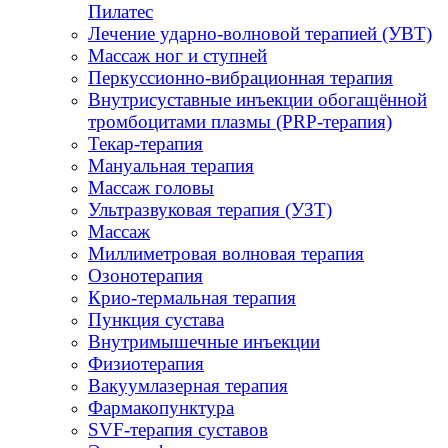
Пилатес
Лечение ударно-волновой терапией (УВТ)
Массаж ног и ступней
Перкуссионно-вибрационная терапия
Внутрисуставные инъекции обогащённой
тромбоцитами плазмы (PRP-терапия)
Текар-терапия
Мануальная терапия
Массаж головы
Ультразвуковая терапия (УЗТ)
Массаж
Миллиметровая волновая терапия
Озонотерапия
Крио-термальная терапия
Пункция сустава
Внутримышечные инъекции
Физиотерапия
Вакуумлазерная терапия
Фармакопунктура
SVF-терапия суставов