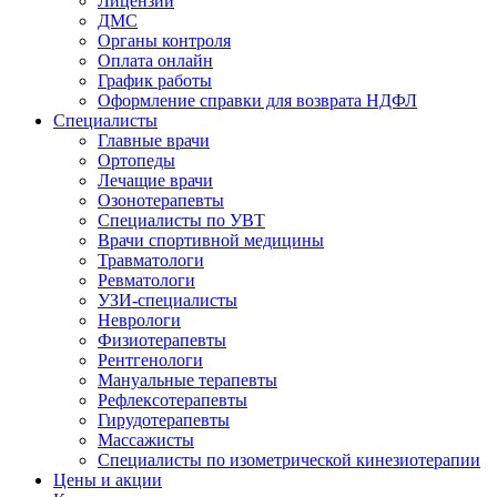
Лицензии
ДМС
Органы контроля
Оплата онлайн
График работы
Оформление справки для возврата НДФЛ
Специалисты
Главные врачи
Ортопеды
Лечащие врачи
Озонотерапевты
Специалисты по УВТ
Врачи спортивной медицины
Травматологи
Ревматологи
УЗИ-специалисты
Неврологи
Физиотерапевты
Рентгенологи
Мануальные терапевты
Рефлексотерапевты
Гирудотерапевты
Массажисты
Специалисты по изометрической кинезиотерапии
Цены и акции