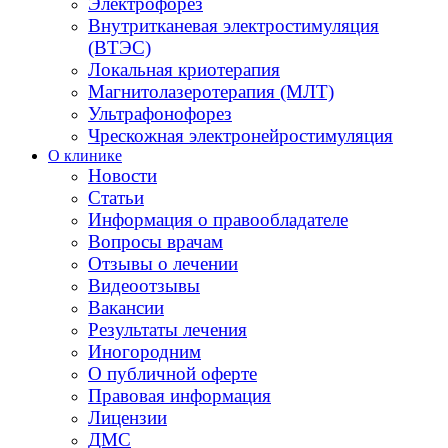
Электрофорез
Внутритканевая электростимуляция
(ВТЭС)
Локальная криотерапия
Магнитолазеротерапия (МЛТ)
Ультрафонофорез
Чрескожная электронейростимуляция
О клинике
Новости
Статьи
Информация о правообладателе
Вопросы врачам
Отзывы о лечении
Видеоотзывы
Вакансии
Результаты лечения
Иногородним
О публичной оферте
Правовая информация
Лицензии
ДМС