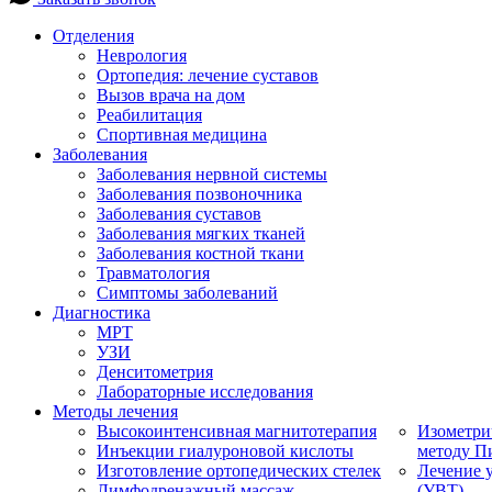
Отделения
Неврология
Ортопедия: лечение суставов
Вызов врача на дом
Реабилитация
Спортивная медицина
Заболевания
Заболевания нервной системы
Заболевания позвоночника
Заболевания суставов
Заболевания мягких тканей
Заболевания костной ткани
Травматология
Симптомы заболеваний
Диагностика
МРТ
УЗИ
Денситометрия
Лабораторные исследования
Методы лечения
Высокоинтенсивная магнитотерапия
Изометри
Инъекции гиалуроновой кислоты
методу П
Изготовление ортопедических стелек
Лечение 
Лимфодренажный массаж
(УВТ)