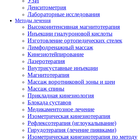
УЗИ
Денситометрия
Лабораторные исследования
Методы лечения
Высокоинтенсивная магнитотерапия
Инъекции гиалуроновой кислоты
Изготовление ортопедических стелек
Лимфодренажный массаж
Кинезиотейпирование
Лазеротерапия
Внутрисуставные инъекции
Магнитотерапия
Массаж воротниковой зоны и шеи
Массаж спины
Прикладная кинезиология
Блокада суставов
Медикаментозное лечение
Изометрическая кинезиотерапия
Рефлексотерапия (иглоукалывание)
Гирудотерапия (лечение пиявками)
Изометрическая кинезиотерапия по методу