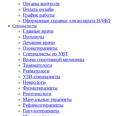
Органы контроля
Оплата онлайн
График работы
Оформление справки для возврата НДФЛ
Специалисты
Главные врачи
Ортопеды
Лечащие врачи
Озонотерапевты
Специалисты по УВТ
Врачи спортивной медицины
Травматологи
Ревматологи
УЗИ-специалисты
Неврологи
Физиотерапевты
Рентгенологи
Мануальные терапевты
Рефлексотерапевты
Гирудотерапевты