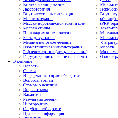
Кинезиотейпирование
Массаж н
Лазеротерапия
Перкусси
Внутрисуставные инъекции
Внутрису
Магнитотерапия
обогащён
Массаж воротниковой зоны и шеи
(PRP-тера
Массаж спины
Текар-тер
Прикладная кинезиология
Мануальн
Блокада суставов
Массаж г
Медикаментозное лечение
Ультразву
Изометрическая кинезиотерапия
Массаж
Рефлексотерапия (иглоукалывание)
Миллимет
Гирудотерапия (лечение пиявками)
Озонотер
О клинике
Новости
Статьи
Информация о правообладателе
Вопросы врачам
Отзывы о лечении
Видеоотзывы
Вакансии
Результаты лечения
Иногородним
О публичной оферте
Правовая информация