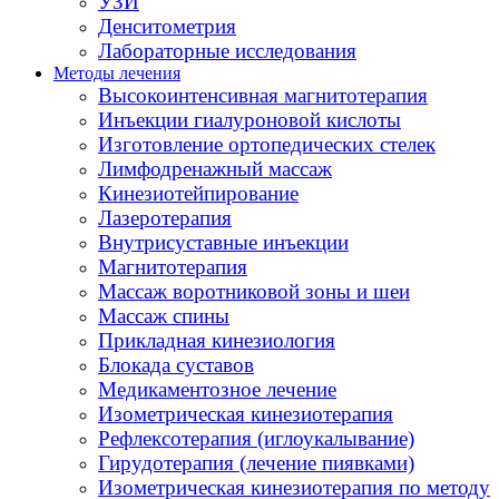
УЗИ
Денситометрия
Лабораторные исследования
Методы лечения
Высокоинтенсивная магнитотерапия
Инъекции гиалуроновой кислоты
Изготовление ортопедических стелек
Лимфодренажный массаж
Кинезиотейпирование
Лазеротерапия
Внутрисуставные инъекции
Магнитотерапия
Массаж воротниковой зоны и шеи
Массаж спины
Прикладная кинезиология
Блокада суставов
Медикаментозное лечение
Изометрическая кинезиотерапия
Рефлексотерапия (иглоукалывание)
Гирудотерапия (лечение пиявками)
Изометрическая кинезиотерапия по методу