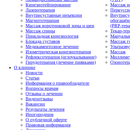
Кинезиотейпирование
Массаж н
Лазеротерапия
Перкусси
Внутрисуставные инъекции
Внутрису
Магнитотерапия
обогащён
Массаж воротниковой зоны и шеи
(PRP-тера
Массаж спины
Текар-тер
Прикладная кинезиология
Мануальн
Блокада суставов
Массаж г
Медикаментозное лечение
Ультразву
Изометрическая кинезиотерапия
Массаж
Рефлексотерапия (иглоукалывание)
Миллимет
Гирудотерапия (лечение пиявками)
Озонотер
О клинике
Новости
Статьи
Информация о правообладателе
Вопросы врачам
Отзывы о лечении
Видеоотзывы
Вакансии
Результаты лечения
Иногородним
О публичной оферте
Правовая информация