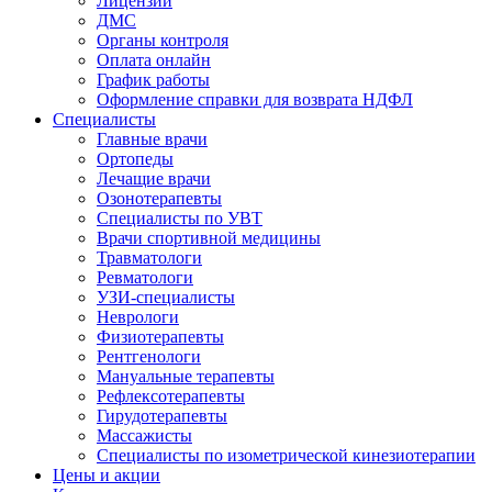
Лицензии
ДМС
Органы контроля
Оплата онлайн
График работы
Оформление справки для возврата НДФЛ
Специалисты
Главные врачи
Ортопеды
Лечащие врачи
Озонотерапевты
Специалисты по УВТ
Врачи спортивной медицины
Травматологи
Ревматологи
УЗИ-специалисты
Неврологи
Физиотерапевты
Рентгенологи
Мануальные терапевты
Рефлексотерапевты
Гирудотерапевты
Массажисты
Специалисты по изометрической кинезиотерапии
Цены и акции