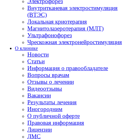
Электрофорез
Внутритканевая электростимуляция
(ВТЭС)
Локальная криотерапия
Магнитолазеротерапия (МЛТ)
Ультрафонофорез
Чрескожная электронейростимуляция
О клинике
Новости
Статьи
Информация о правообладателе
Вопросы врачам
Отзывы о лечении
Видеоотзывы
Вакансии
Результаты лечения
Иногородним
О публичной оферте
Правовая информация
Лицензии
ДМС