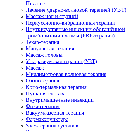
Пилатес
Лечение ударно-волновой терапией (УВТ)
Массаж ног и ступней
Перкуссионно-вибрационная терапия
Внутрисуставные инъекции обогащённой
тромбоцитами плазмы (PRP-терапия)
Текар-терапия
Мануальная терапия
Массаж головы
Ультразвуковая терапия (УЗТ)
Массаж
Миллиметровая волновая терапия
Озонотерапия
Крио-термальная терапия
Пункция сустава
Внутримышечные инъекции
Физиотерапия
Вакуумлазерная терапия
Фармакопунктура
SVF-терапия суставов