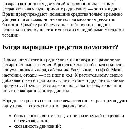
возвращают полноту движений в позвоночнике, а также
устраняют ключевую причину радикулита — остеохондроз.
Врачи предупреждают: домашние средства только временно
убирают симптомы, но не влияют на механизм развития
болезни. Давайте разберемся, как действуют народные
рецепты и почему не стоит увлекаться подобными методами
терапии.
Когда народные средства помогают?
В домашнем лечении радикулита используются различные
лекарственные растения. В рецептах часто обозначен корень
лопуха, шишки хмеля, сабельник, багульник, шалфей. Мази,
настойки, отвары — все идет в ход. К растительному сырью
добавляют мед и прополис, глину, мумие и другие подобные
продукты. Предлагается даже использовать соль, керосин и
иные неожиданные ингредиенты.
Народные средства на основе лекарственных трав преследуют
одну цель — снять симптомы радикулита:
боль в спине, возникающая при физической нагрузке и
переохлаждении;
скованность движений;