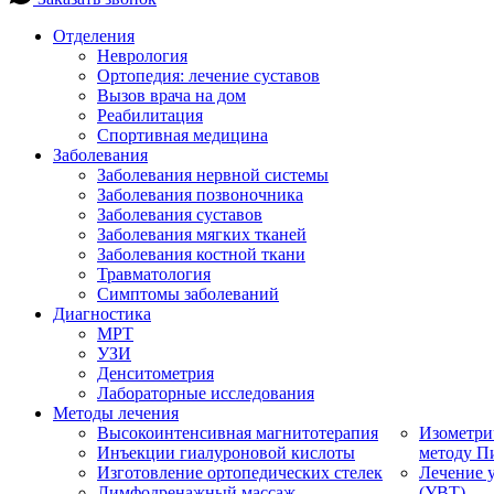
Отделения
Неврология
Ортопедия: лечение суставов
Вызов врача на дом
Реабилитация
Спортивная медицина
Заболевания
Заболевания нервной системы
Заболевания позвоночника
Заболевания суставов
Заболевания мягких тканей
Заболевания костной ткани
Травматология
Симптомы заболеваний
Диагностика
МРТ
УЗИ
Денситометрия
Лабораторные исследования
Методы лечения
Высокоинтенсивная магнитотерапия
Изометри
Инъекции гиалуроновой кислоты
методу П
Изготовление ортопедических стелек
Лечение 
Лимфодренажный массаж
(УВТ)