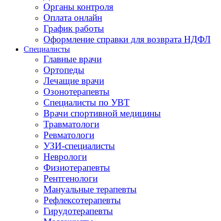
Органы контроля
Оплата онлайн
График работы
Оформление справки для возврата НДФЛ
Специалисты
Главные врачи
Ортопеды
Лечащие врачи
Озонотерапевты
Специалисты по УВТ
Врачи спортивной медицины
Травматологи
Ревматологи
УЗИ-специалисты
Неврологи
Физиотерапевты
Рентгенологи
Мануальные терапевты
Рефлексотерапевты
Гирудотерапевты