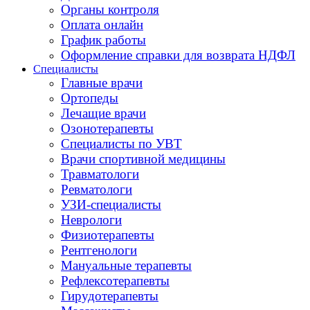
Органы контроля
Оплата онлайн
График работы
Оформление справки для возврата НДФЛ
Специалисты
Главные врачи
Ортопеды
Лечащие врачи
Озонотерапевты
Специалисты по УВТ
Врачи спортивной медицины
Травматологи
Ревматологи
УЗИ-специалисты
Неврологи
Физиотерапевты
Рентгенологи
Мануальные терапевты
Рефлексотерапевты
Гирудотерапевты