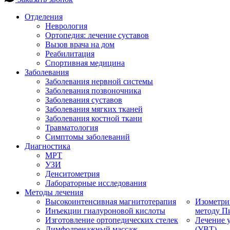
Отделения
Неврология
Ортопедия: лечение суставов
Вызов врача на дом
Реабилитация
Спортивная медицина
Заболевания
Заболевания нервной системы
Заболевания позвоночника
Заболевания суставов
Заболевания мягких тканей
Заболевания костной ткани
Травматология
Симптомы заболеваний
Диагностика
МРТ
УЗИ
Денситометрия
Лабораторные исследования
Методы лечения
Высокоинтенсивная магнитотерапия
Изометри
Инъекции гиалуроновой кислоты
методу П
Изготовление ортопедических стелек
Лечение 
Лимфодренажный массаж
(УВТ)