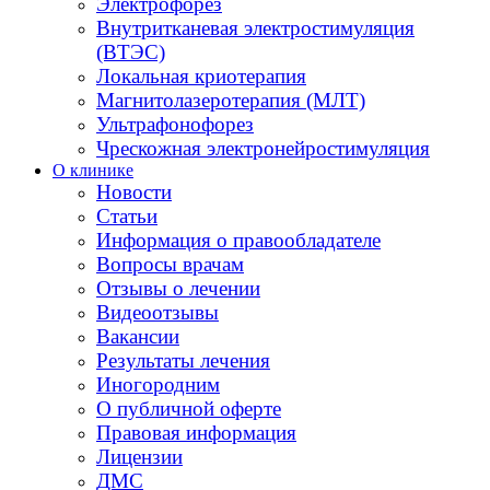
Электрофорез
Внутритканевая электростимуляция
(ВТЭС)
Локальная криотерапия
Магнитолазеротерапия (МЛТ)
Ультрафонофорез
Чрескожная электронейростимуляция
О клинике
Новости
Статьи
Информация о правообладателе
Вопросы врачам
Отзывы о лечении
Видеоотзывы
Вакансии
Результаты лечения
Иногородним
О публичной оферте
Правовая информация
Лицензии
ДМС