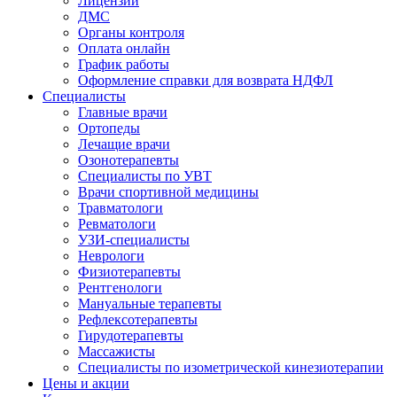
Лицензии
ДМС
Органы контроля
Оплата онлайн
График работы
Оформление справки для возврата НДФЛ
Специалисты
Главные врачи
Ортопеды
Лечащие врачи
Озонотерапевты
Специалисты по УВТ
Врачи спортивной медицины
Травматологи
Ревматологи
УЗИ-специалисты
Неврологи
Физиотерапевты
Рентгенологи
Мануальные терапевты
Рефлексотерапевты
Гирудотерапевты
Массажисты
Специалисты по изометрической кинезиотерапии
Цены и акции