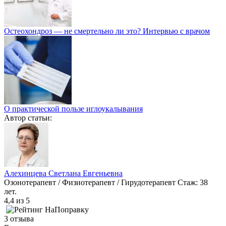
Остеохондроз — не смертельно ли это? Интервью с врачом
О практической пользе иглоукалывания
Автор статьи:
Алехинцева Светлана Евгеньевна
Озонотерапевт / Физиотерапевт / Гирудотерапевт
Стаж: 38
лет.
4,4
из 5
3 отзыва