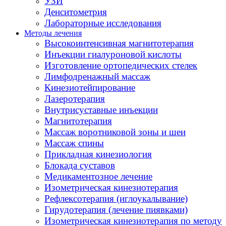
УЗИ
Денситометрия
Лабораторные исследования
Методы лечения
Высокоинтенсивная магнитотерапия
Инъекции гиалуроновой кислоты
Изготовление ортопедических стелек
Лимфодренажный массаж
Кинезиотейпирование
Лазеротерапия
Внутрисуставные инъекции
Магнитотерапия
Массаж воротниковой зоны и шеи
Массаж спины
Прикладная кинезиология
Блокада суставов
Медикаментозное лечение
Изометрическая кинезиотерапия
Рефлексотерапия (иглоукалывание)
Гирудотерапия (лечение пиявками)
Изометрическая кинезиотерапия по методу