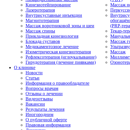
Кинезиотейпирование
Массаж н
Лазеротерапия
Перкусси
Внутрисуставные инъекции
Внутрису
Магнитотерапия
обогащён
Массаж воротниковой зоны и шеи
(PRP-тера
Массаж спины
Текар-тер
Прикладная кинезиология
Мануальн
Блокада суставов
Массаж г
Медикаментозное лечение
Ультразву
Изометрическая кинезиотерапия
Массаж
Рефлексотерапия (иглоукалывание)
Миллимет
Гирудотерапия (лечение пиявками)
Озонотер
О клинике
Новости
Статьи
Информация о правообладателе
Вопросы врачам
Отзывы о лечении
Видеоотзывы
Вакансии
Результаты лечения
Иногородним
О публичной оферте
Правовая информация