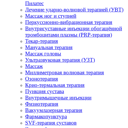
Пилатес
Лечение ударно-волновой терапией (УВТ)
Массаж ног и ступней
Перкуссионно-вибрационная терапия
Внутрисуставные инъекции обогащённой
тромбоцитами плазмы (PRP-терапия)
Текар-терапия
Мануальная терапия
Массаж головы
Ультразвуковая терапия (УЗТ)
Массаж
Миллиметровая волновая терапия
Озонотерапия
Крио-термальная терапия
Пункция сустава
Внутримышечные инъекции
Физиотерапия
Вакуумлазерная терапия
Фармакопунктура
SVF-терапия суставов