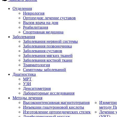
Отделения
Неврология
Ортопедия: лечение суставов
Вызов врача на дом
Реабилитация
Спортивная медицина
Заболевания
Заболевания нервной системы
Заболевания позвоночника
Заболевания суставов
Заболевания мягких тканей
Заболевания костной ткани
Травматология
Симптомы заболеваний
Диагностика
МРТ
УЗИ
Денситометрия
Лабораторные исследования
Методы лечения
Высокоинтенсивная магнитотерапия
Изометри
Инъекции гиалуроновой кислоты
методу П
Изготовление ортопедических стелек
Лечение 
Лимфодренажный массаж
(УВТ)