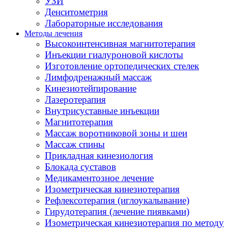
УЗИ
Денситометрия
Лабораторные исследования
Методы лечения
Высокоинтенсивная магнитотерапия
Инъекции гиалуроновой кислоты
Изготовление ортопедических стелек
Лимфодренажный массаж
Кинезиотейпирование
Лазеротерапия
Внутрисуставные инъекции
Магнитотерапия
Массаж воротниковой зоны и шеи
Массаж спины
Прикладная кинезиология
Блокада суставов
Медикаментозное лечение
Изометрическая кинезиотерапия
Рефлексотерапия (иглоукалывание)
Гирудотерапия (лечение пиявками)
Изометрическая кинезиотерапия по методу