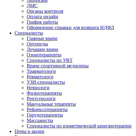
Лицензии
ДМС
Органы контроля
Оплата онлайн
График работы
Оформление справки для возврата НДФЛ
Специалисты
Главные врачи
Ортопеды
Лечащие врачи
Озонотерапевты
Специалисты по УВТ
Врачи спортивной медицины
Травматологи
Ревматологи
УЗИ-специалисты
Неврологи
Физиотерапевты
Рентгенологи
Мануальные терапевты
Рефлексотерапевты
Гирудотерапевты
Массажисты
Специалисты по изометрической кинезиотерапии
Цены и акции