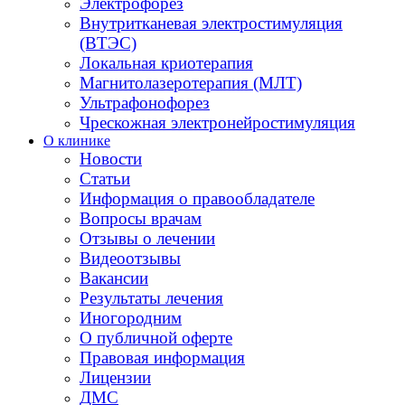
Электрофорез
Внутритканевая электростимуляция
(ВТЭС)
Локальная криотерапия
Магнитолазеротерапия (МЛТ)
Ультрафонофорез
Чрескожная электронейростимуляция
О клинике
Новости
Статьи
Информация о правообладателе
Вопросы врачам
Отзывы о лечении
Видеоотзывы
Вакансии
Результаты лечения
Иногородним
О публичной оферте
Правовая информация
Лицензии
ДМС