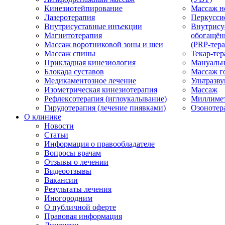
Кинезиотейпирование
Массаж н
Лазеротерапия
Перкусси
Внутрисуставные инъекции
Внутрису
Магнитотерапия
обогащён
Массаж воротниковой зоны и шеи
(PRP-тера
Массаж спины
Текар-тер
Прикладная кинезиология
Мануальн
Блокада суставов
Массаж г
Медикаментозное лечение
Ультразву
Изометрическая кинезиотерапия
Массаж
Рефлексотерапия (иглоукалывание)
Миллимет
Гирудотерапия (лечение пиявками)
Озонотер
О клинике
Новости
Статьи
Информация о правообладателе
Вопросы врачам
Отзывы о лечении
Видеоотзывы
Вакансии
Результаты лечения
Иногородним
О публичной оферте
Правовая информация