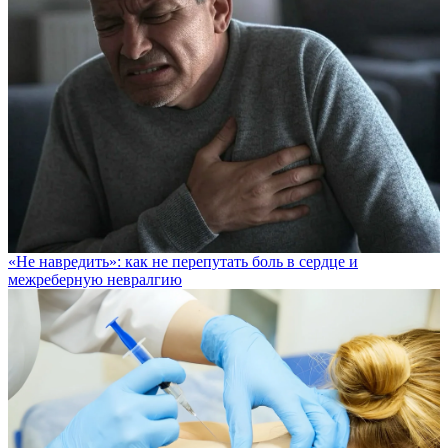
«Не навредить»: как не перепутать боль в сердце и
межреберную невралгию