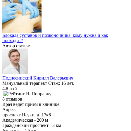
Блокада суставов и позвоночника: кому нужна и как
проходит?
Автор статьи:
Поднесинский Кирилл Валерьевич
Мануальный терапевт
Стаж: 16 лет.
4,8
из 5
8 отзывов
Врач ведет прием в клинике:
Адрес:
проспект Науки, д. 17к6
Академическая - 200 м
Гражданский проспект - 3 км
Удельная - 4,5 км