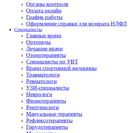
Органы контроля
Оплата онлайн
График работы
Оформление справки для возврата НДФЛ
Специалисты
Главные врачи
Ортопеды
Лечащие врачи
Озонотерапевты
Специалисты по УВТ
Врачи спортивной медицины
Травматологи
Ревматологи
УЗИ-специалисты
Неврологи
Физиотерапевты
Рентгенологи
Мануальные терапевты
Рефлексотерапевты
Гирудотерапевты