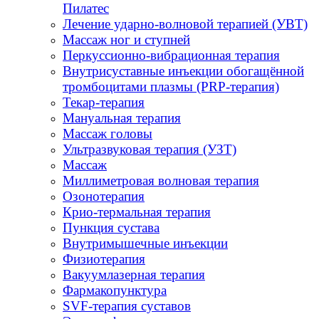
Пилатес
Лечение ударно-волновой терапией (УВТ)
Массаж ног и ступней
Перкуссионно-вибрационная терапия
Внутрисуставные инъекции обогащённой
тромбоцитами плазмы (PRP-терапия)
Текар-терапия
Мануальная терапия
Массаж головы
Ультразвуковая терапия (УЗТ)
Массаж
Миллиметровая волновая терапия
Озонотерапия
Крио-термальная терапия
Пункция сустава
Внутримышечные инъекции
Физиотерапия
Вакуумлазерная терапия
Фармакопунктура
SVF-терапия суставов