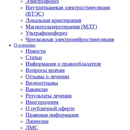
Электрофорез
Внутритканевая электростимуляция
(ВТЭС)
Локальная криотерапия
Магнитолазеротерапия (МЛТ)
Ультрафонофорез
Чрескожная электронейростимуляция
О клинике
Новости
Статьи
Информация о правообладателе
Вопросы врачам
Отзывы о лечении
Видеоотзывы
Вакансии
Результаты лечения
Иногородним
О публичной оферте
Правовая информация
Лицензии
ДМС