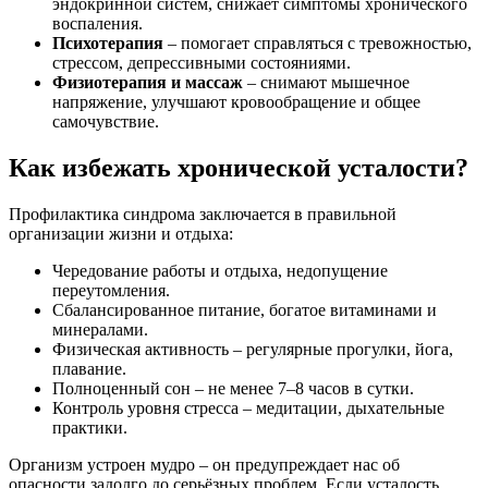
эндокринной систем, снижает симптомы хронического
воспаления.
Психотерапия
– помогает справляться с тревожностью,
стрессом, депрессивными состояниями.
Физиотерапия и массаж
– снимают мышечное
напряжение, улучшают кровообращение и общее
самочувствие.
Как избежать хронической усталости?
Профилактика синдрома заключается в правильной
организации жизни и отдыха:
Чередование работы и отдыха, недопущение
переутомления.
Сбалансированное питание, богатое витаминами и
минералами.
Физическая активность – регулярные прогулки, йога,
плавание.
Полноценный сон – не менее 7–8 часов в сутки.
Контроль уровня стресса – медитации, дыхательные
практики.
Организм устроен мудро – он предупреждает нас об
опасности задолго до серьёзных проблем. Если усталость