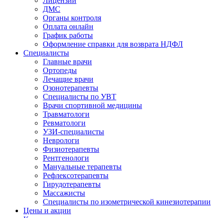
Лицензии
ДМС
Органы контроля
Оплата онлайн
График работы
Оформление справки для возврата НДФЛ
Специалисты
Главные врачи
Ортопеды
Лечащие врачи
Озонотерапевты
Специалисты по УВТ
Врачи спортивной медицины
Травматологи
Ревматологи
УЗИ-специалисты
Неврологи
Физиотерапевты
Рентгенологи
Мануальные терапевты
Рефлексотерапевты
Гирудотерапевты
Массажисты
Специалисты по изометрической кинезиотерапии
Цены и акции