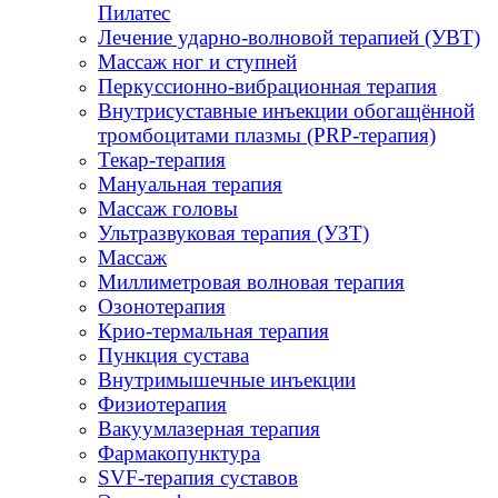
Пилатес
Лечение ударно-волновой терапией (УВТ)
Массаж ног и ступней
Перкуссионно-вибрационная терапия
Внутрисуставные инъекции обогащённой
тромбоцитами плазмы (PRP-терапия)
Текар-терапия
Мануальная терапия
Массаж головы
Ультразвуковая терапия (УЗТ)
Массаж
Миллиметровая волновая терапия
Озонотерапия
Крио-термальная терапия
Пункция сустава
Внутримышечные инъекции
Физиотерапия
Вакуумлазерная терапия
Фармакопунктура
SVF-терапия суставов