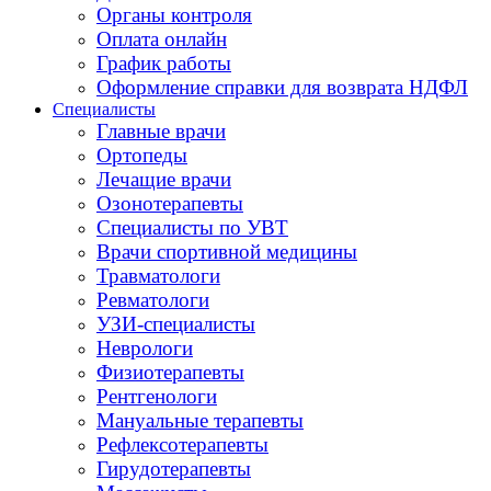
Органы контроля
Оплата онлайн
График работы
Оформление справки для возврата НДФЛ
Специалисты
Главные врачи
Ортопеды
Лечащие врачи
Озонотерапевты
Специалисты по УВТ
Врачи спортивной медицины
Травматологи
Ревматологи
УЗИ-специалисты
Неврологи
Физиотерапевты
Рентгенологи
Мануальные терапевты
Рефлексотерапевты
Гирудотерапевты