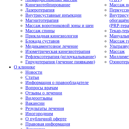
Кинезиотейпирование
Массаж н
Лазеротерапия
Перкусси
Внутрисуставные инъекции
Внутрису
Магнитотерапия
обогащён
Массаж воротниковой зоны и шеи
(PRP-тера
Массаж спины
Текар-тер
Прикладная кинезиология
Мануальн
Блокада суставов
Массаж г
Медикаментозное лечение
Ультразву
Изометрическая кинезиотерапия
Массаж
Рефлексотерапия (иглоукалывание)
Миллимет
Гирудотерапия (лечение пиявками)
Озонотер
О клинике
Новости
Статьи
Информация о правообладателе
Вопросы врачам
Отзывы о лечении
Видеоотзывы
Вакансии
Результаты лечения
Иногородним
О публичной оферте
Правовая информация