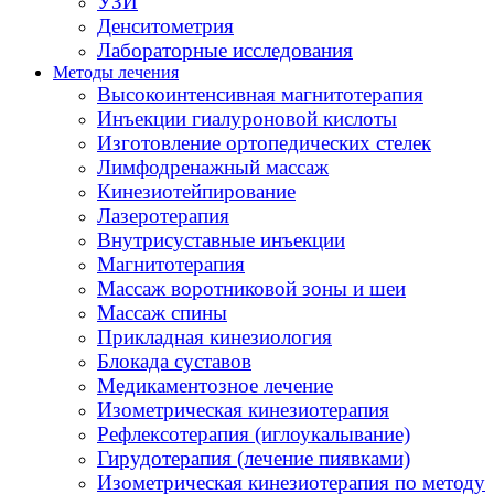
УЗИ
Денситометрия
Лабораторные исследования
Методы лечения
Высокоинтенсивная магнитотерапия
Инъекции гиалуроновой кислоты
Изготовление ортопедических стелек
Лимфодренажный массаж
Кинезиотейпирование
Лазеротерапия
Внутрисуставные инъекции
Магнитотерапия
Массаж воротниковой зоны и шеи
Массаж спины
Прикладная кинезиология
Блокада суставов
Медикаментозное лечение
Изометрическая кинезиотерапия
Рефлексотерапия (иглоукалывание)
Гирудотерапия (лечение пиявками)
Изометрическая кинезиотерапия по методу