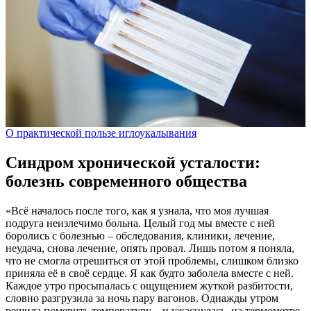
О практической пользе иглоукалывания
Синдром хронической усталости:
болезнь современного общества
«Всё началось после того, как я узнала, что моя лучшая
подруга неизлечимо больна. Целый год мы вместе с ней
боролись с болезнью – обследования, клиники, лечение,
неудача, снова лечение, опять провал. Лишь потом я поняла,
что не смогла отрешиться от этой проблемы, слишком близко
приняла её в своё сердце. Я как будто заболела вместе с ней.
Каждое утро просыпалась с ощущением жуткой разбитости,
словно разгрузила за ночь пару вагонов. Однажды утром
решила померить температуру – и ужаснулась, на термометре