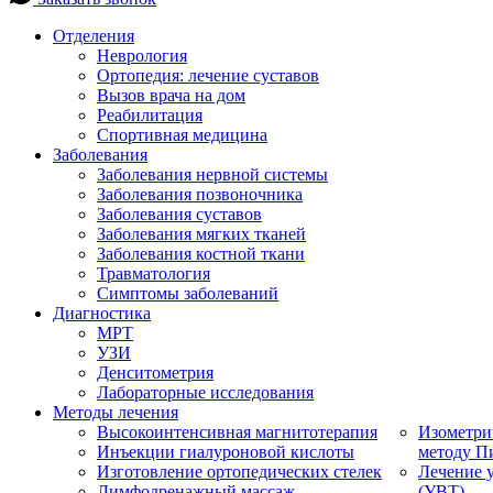
Отделения
Неврология
Ортопедия: лечение суставов
Вызов врача на дом
Реабилитация
Спортивная медицина
Заболевания
Заболевания нервной системы
Заболевания позвоночника
Заболевания суставов
Заболевания мягких тканей
Заболевания костной ткани
Травматология
Симптомы заболеваний
Диагностика
МРТ
УЗИ
Денситометрия
Лабораторные исследования
Методы лечения
Высокоинтенсивная магнитотерапия
Изометри
Инъекции гиалуроновой кислоты
методу П
Изготовление ортопедических стелек
Лечение 
Лимфодренажный массаж
(УВТ)