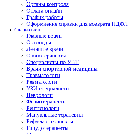
Органы контроля
Оплата онлайн
График работы
Оформление справки для возврата НДФЛ
Специалисты
Главные врачи
Ортопеды
Лечащие врачи
Озонотерапевты
Специалисты по УВТ
Врачи спортивной медицины
Травматологи
Ревматологи
УЗИ-специалисты
Неврологи
Физиотерапевты
Рентгенологи
Мануальные терапевты
Рефлексотерапевты
Гирудотерапевты