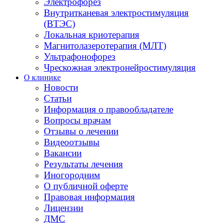
Электрофорез
Внутритканевая электростимуляция
(ВТЭС)
Локальная криотерапия
Магнитолазеротерапия (МЛТ)
Ультрафонофорез
Чрескожная электронейростимуляция
О клинике
Новости
Статьи
Информация о правообладателе
Вопросы врачам
Отзывы о лечении
Видеоотзывы
Вакансии
Результаты лечения
Иногородним
О публичной оферте
Правовая информация
Лицензии
ДМС