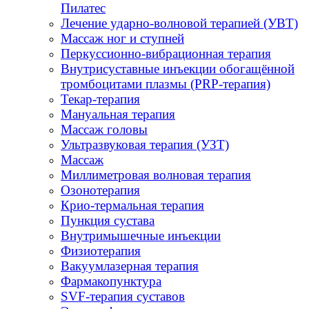
Пилатес
Лечение ударно-волновой терапией (УВТ)
Массаж ног и ступней
Перкуссионно-вибрационная терапия
Внутрисуставные инъекции обогащённой
тромбоцитами плазмы (PRP-терапия)
Текар-терапия
Мануальная терапия
Массаж головы
Ультразвуковая терапия (УЗТ)
Массаж
Миллиметровая волновая терапия
Озонотерапия
Крио-термальная терапия
Пункция сустава
Внутримышечные инъекции
Физиотерапия
Вакуумлазерная терапия
Фармакопунктура
SVF-терапия суставов