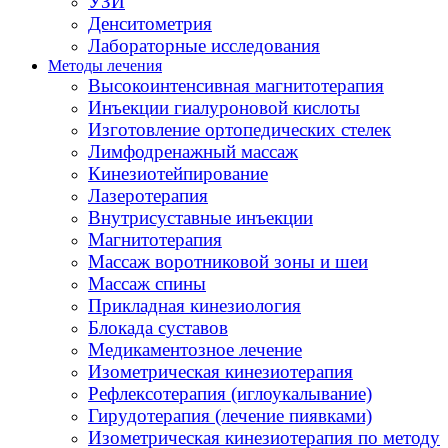
УЗИ
Денситометрия
Лабораторные исследования
Методы лечения
Высокоинтенсивная магнитотерапия
Инъекции гиалуроновой кислоты
Изготовление ортопедических стелек
Лимфодренажный массаж
Кинезиотейпирование
Лазеротерапия
Внутрисуставные инъекции
Магнитотерапия
Массаж воротниковой зоны и шеи
Массаж спины
Прикладная кинезиология
Блокада суставов
Медикаментозное лечение
Изометрическая кинезиотерапия
Рефлексотерапия (иглоукалывание)
Гирудотерапия (лечение пиявками)
Изометрическая кинезиотерапия по методу