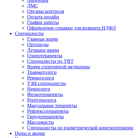
Лицензии
ДМС
Органы контроля
Оплата онлайн
График работы
Оформление справки для возврата НДФЛ
Специалисты
Главные врачи
Ортопеды
Лечащие врачи
Озонотерапевты
Специалисты по УВТ
Врачи спортивной медицины
Травматологи
Ревматологи
УЗИ-специалисты
Неврологи
Физиотерапевты
Рентгенологи
Мануальные терапевты
Рефлексотерапевты
Гирудотерапевты
Массажисты
Специалисты по изометрической кинезиотерапии
Цены и акции