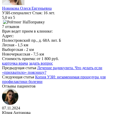
Новикова Олеся Евгеньевна
УЗИ-специалист
Стаж: 16 лет.
5,0
из 5
7 отзывов
Врач ведет прием в клинике:
Адрес:
Полюстровский пр., д. 68А лит. Б
Лесная - 1,5 км
Выборгская - 2 км
Новочеркасская - 7,5 км
Стоимость приема:
от 1 800 руб.
карточка врача
задать вопрос
Предыдущая статья
Лечение радикулита. Что делать если
«прихватило» поясницу?
Следующая статья
Копия УЗИ: незаменимая процедура для
профилактики болезни
Отзывы пациентов
07.11.2024
Юлия Антонова