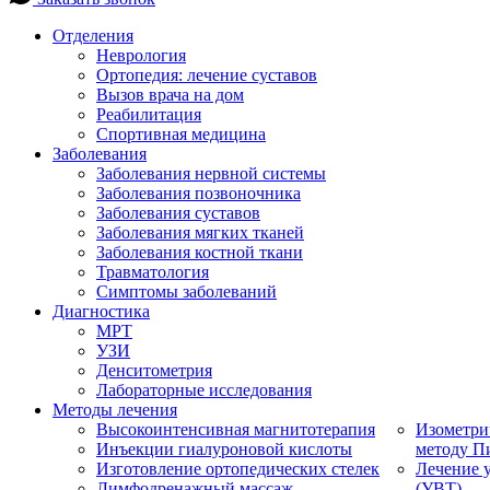
Отделения
Неврология
Ортопедия: лечение суставов
Вызов врача на дом
Реабилитация
Спортивная медицина
Заболевания
Заболевания нервной системы
Заболевания позвоночника
Заболевания суставов
Заболевания мягких тканей
Заболевания костной ткани
Травматология
Симптомы заболеваний
Диагностика
МРТ
УЗИ
Денситометрия
Лабораторные исследования
Методы лечения
Высокоинтенсивная магнитотерапия
Изометри
Инъекции гиалуроновой кислоты
методу П
Изготовление ортопедических стелек
Лечение 
Лимфодренажный массаж
(УВТ)