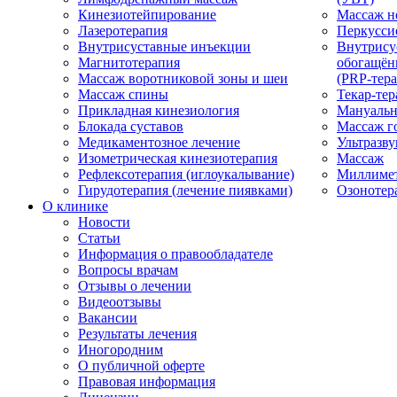
Кинезиотейпирование
Массаж н
Лазеротерапия
Перкусси
Внутрисуставные инъекции
Внутрису
Магнитотерапия
обогащён
Массаж воротниковой зоны и шеи
(PRP-тера
Массаж спины
Текар-тер
Прикладная кинезиология
Мануальн
Блокада суставов
Массаж г
Медикаментозное лечение
Ультразву
Изометрическая кинезиотерапия
Массаж
Рефлексотерапия (иглоукалывание)
Миллимет
Гирудотерапия (лечение пиявками)
Озонотер
О клинике
Новости
Статьи
Информация о правообладателе
Вопросы врачам
Отзывы о лечении
Видеоотзывы
Вакансии
Результаты лечения
Иногородним
О публичной оферте
Правовая информация