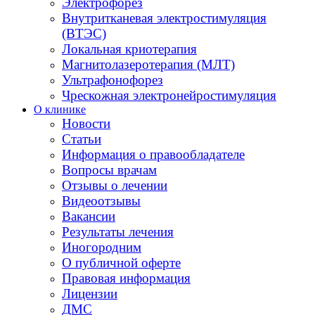
Электрофорез
Внутритканевая электростимуляция
(ВТЭС)
Локальная криотерапия
Магнитолазеротерапия (МЛТ)
Ультрафонофорез
Чрескожная электронейростимуляция
О клинике
Новости
Статьи
Информация о правообладателе
Вопросы врачам
Отзывы о лечении
Видеоотзывы
Вакансии
Результаты лечения
Иногородним
О публичной оферте
Правовая информация
Лицензии
ДМС