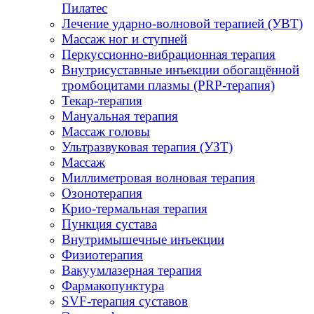
Пилатес
Лечение ударно-волновой терапией (УВТ)
Массаж ног и ступней
Перкуссионно-вибрационная терапия
Внутрисуставные инъекции обогащённой
тромбоцитами плазмы (PRP-терапия)
Текар-терапия
Мануальная терапия
Массаж головы
Ультразвуковая терапия (УЗТ)
Массаж
Миллиметровая волновая терапия
Озонотерапия
Крио-термальная терапия
Пункция сустава
Внутримышечные инъекции
Физиотерапия
Вакуумлазерная терапия
Фармакопунктура
SVF-терапия суставов