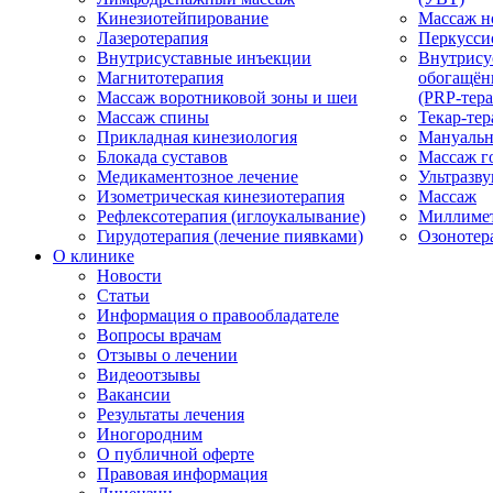
Кинезиотейпирование
Массаж н
Лазеротерапия
Перкусси
Внутрисуставные инъекции
Внутрису
Магнитотерапия
обогащён
Массаж воротниковой зоны и шеи
(PRP-тера
Массаж спины
Текар-тер
Прикладная кинезиология
Мануальн
Блокада суставов
Массаж г
Медикаментозное лечение
Ультразву
Изометрическая кинезиотерапия
Массаж
Рефлексотерапия (иглоукалывание)
Миллимет
Гирудотерапия (лечение пиявками)
Озонотер
О клинике
Новости
Статьи
Информация о правообладателе
Вопросы врачам
Отзывы о лечении
Видеоотзывы
Вакансии
Результаты лечения
Иногородним
О публичной оферте
Правовая информация