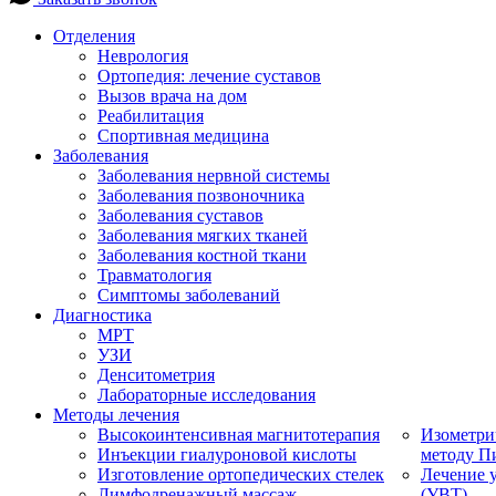
Отделения
Неврология
Ортопедия: лечение суставов
Вызов врача на дом
Реабилитация
Спортивная медицина
Заболевания
Заболевания нервной системы
Заболевания позвоночника
Заболевания суставов
Заболевания мягких тканей
Заболевания костной ткани
Травматология
Симптомы заболеваний
Диагностика
МРТ
УЗИ
Денситометрия
Лабораторные исследования
Методы лечения
Высокоинтенсивная магнитотерапия
Изометри
Инъекции гиалуроновой кислоты
методу П
Изготовление ортопедических стелек
Лечение 
Лимфодренажный массаж
(УВТ)