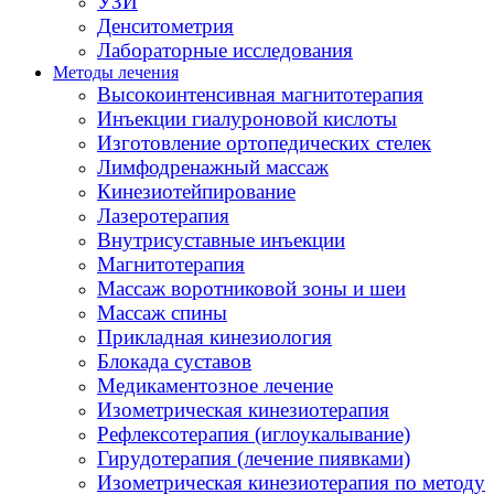
УЗИ
Денситометрия
Лабораторные исследования
Методы лечения
Высокоинтенсивная магнитотерапия
Инъекции гиалуроновой кислоты
Изготовление ортопедических стелек
Лимфодренажный массаж
Кинезиотейпирование
Лазеротерапия
Внутрисуставные инъекции
Магнитотерапия
Массаж воротниковой зоны и шеи
Массаж спины
Прикладная кинезиология
Блокада суставов
Медикаментозное лечение
Изометрическая кинезиотерапия
Рефлексотерапия (иглоукалывание)
Гирудотерапия (лечение пиявками)
Изометрическая кинезиотерапия по методу