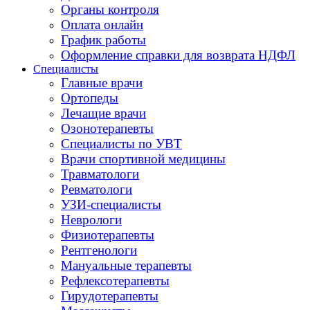
Органы контроля
Оплата онлайн
График работы
Оформление справки для возврата НДФЛ
Специалисты
Главные врачи
Ортопеды
Лечащие врачи
Озонотерапевты
Специалисты по УВТ
Врачи спортивной медицины
Травматологи
Ревматологи
УЗИ-специалисты
Неврологи
Физиотерапевты
Рентгенологи
Мануальные терапевты
Рефлексотерапевты
Гирудотерапевты