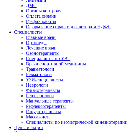
Лицензии
ДМС
Органы контроля
Оплата онлайн
График работы
Оформление справки для возврата НДФЛ
Специалисты
Главные врачи
Ортопеды
Лечащие врачи
Озонотерапевты
Специалисты по УВТ
Врачи спортивной медицины
Травматологи
Ревматологи
УЗИ-специалисты
Неврологи
Физиотерапевты
Рентгенологи
Мануальные терапевты
Рефлексотерапевты
Гирудотерапевты
Массажисты
Специалисты по изометрической кинезиотерапии
Цены и акции