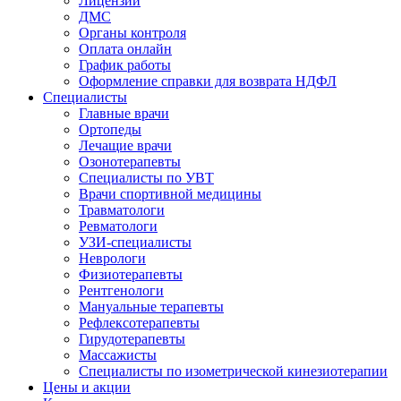
Лицензии
ДМС
Органы контроля
Оплата онлайн
График работы
Оформление справки для возврата НДФЛ
Специалисты
Главные врачи
Ортопеды
Лечащие врачи
Озонотерапевты
Специалисты по УВТ
Врачи спортивной медицины
Травматологи
Ревматологи
УЗИ-специалисты
Неврологи
Физиотерапевты
Рентгенологи
Мануальные терапевты
Рефлексотерапевты
Гирудотерапевты
Массажисты
Специалисты по изометрической кинезиотерапии
Цены и акции