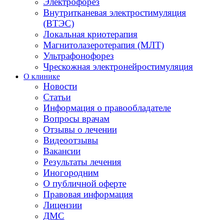
Электрофорез
Внутритканевая электростимуляция
(ВТЭС)
Локальная криотерапия
Магнитолазеротерапия (МЛТ)
Ультрафонофорез
Чрескожная электронейростимуляция
О клинике
Новости
Статьи
Информация о правообладателе
Вопросы врачам
Отзывы о лечении
Видеоотзывы
Вакансии
Результаты лечения
Иногородним
О публичной оферте
Правовая информация
Лицензии
ДМС