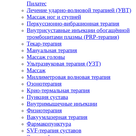
Пилатес
Лечение ударно-волновой терапией (УВТ)
Массаж ног и ступней
Перкуссионно-вибрационная терапия
Внутрисуставные инъекции обогащённой
тромбоцитами плазмы (PRP-терапия)
Текар-терапия
Мануальная терапия
Массаж головы
Ультразвуковая терапия (УЗТ)
Массаж
Миллиметровая волновая терапия
Озонотерапия
Крио-термальная терапия
Пункция сустава
Внутримышечные инъекции
Физиотерапия
Вакуумлазерная терапия
Фармакопунктура
SVF-терапия суставов