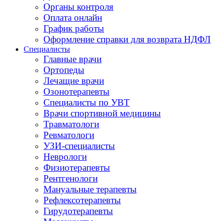
Органы контроля
Оплата онлайн
График работы
Оформление справки для возврата НДФЛ
Специалисты
Главные врачи
Ортопеды
Лечащие врачи
Озонотерапевты
Специалисты по УВТ
Врачи спортивной медицины
Травматологи
Ревматологи
УЗИ-специалисты
Неврологи
Физиотерапевты
Рентгенологи
Мануальные терапевты
Рефлексотерапевты
Гирудотерапевты