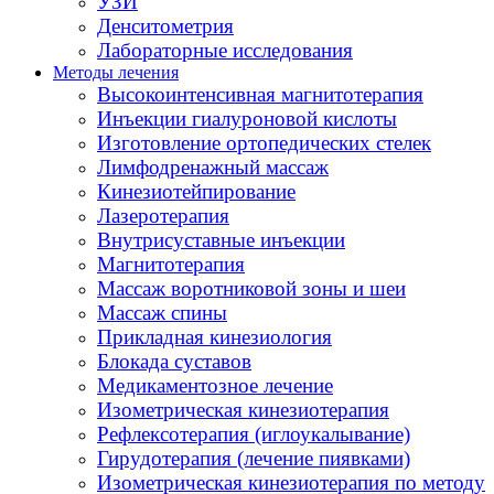
УЗИ
Денситометрия
Лабораторные исследования
Методы лечения
Высокоинтенсивная магнитотерапия
Инъекции гиалуроновой кислоты
Изготовление ортопедических стелек
Лимфодренажный массаж
Кинезиотейпирование
Лазеротерапия
Внутрисуставные инъекции
Магнитотерапия
Массаж воротниковой зоны и шеи
Массаж спины
Прикладная кинезиология
Блокада суставов
Медикаментозное лечение
Изометрическая кинезиотерапия
Рефлексотерапия (иглоукалывание)
Гирудотерапия (лечение пиявками)
Изометрическая кинезиотерапия по методу