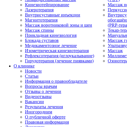
Кинезиотейпирование
Массаж н
Лазеротерапия
Перкусси
Внутрисуставные инъекции
Внутрису
Магнитотерапия
обогащён
Массаж воротниковой зоны и шеи
(PRP-тера
Массаж спины
Текар-тер
Прикладная кинезиология
Мануальн
Блокада суставов
Массаж г
Медикаментозное лечение
Ультразву
Изометрическая кинезиотерапия
Массаж
Рефлексотерапия (иглоукалывание)
Миллимет
Гирудотерапия (лечение пиявками)
Озонотер
О клинике
Новости
Статьи
Информация о правообладателе
Вопросы врачам
Отзывы о лечении
Видеоотзывы
Вакансии
Результаты лечения
Иногородним
О публичной оферте
Правовая информация