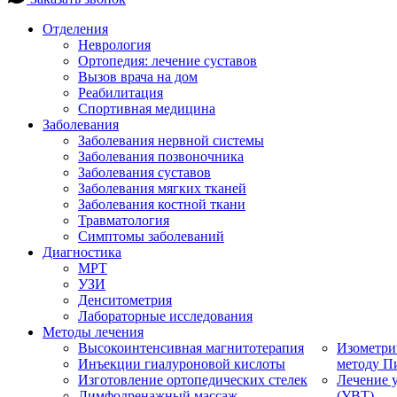
Отделения
Неврология
Ортопедия: лечение суставов
Вызов врача на дом
Реабилитация
Спортивная медицина
Заболевания
Заболевания нервной системы
Заболевания позвоночника
Заболевания суставов
Заболевания мягких тканей
Заболевания костной ткани
Травматология
Симптомы заболеваний
Диагностика
МРТ
УЗИ
Денситометрия
Лабораторные исследования
Методы лечения
Высокоинтенсивная магнитотерапия
Изометри
Инъекции гиалуроновой кислоты
методу П
Изготовление ортопедических стелек
Лечение 
Лимфодренажный массаж
(УВТ)