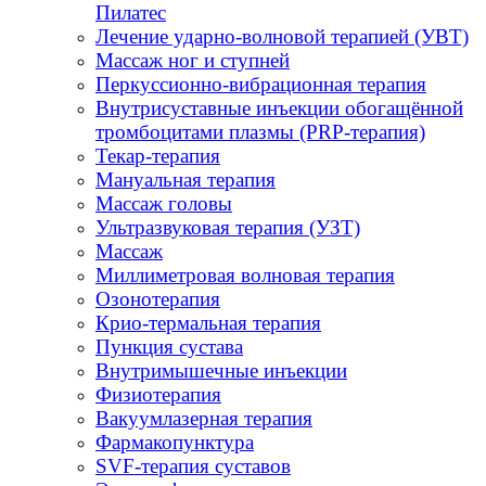
Пилатес
Лечение ударно-волновой терапией (УВТ)
Массаж ног и ступней
Перкуссионно-вибрационная терапия
Внутрисуставные инъекции обогащённой
тромбоцитами плазмы (PRP-терапия)
Текар-терапия
Мануальная терапия
Массаж головы
Ультразвуковая терапия (УЗТ)
Массаж
Миллиметровая волновая терапия
Озонотерапия
Крио-термальная терапия
Пункция сустава
Внутримышечные инъекции
Физиотерапия
Вакуумлазерная терапия
Фармакопунктура
SVF-терапия суставов