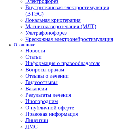
Электрофорез
Внутритканевая электростимуляция
(ВТЭС)
Локальная криотерапия
Магнитолазеротерапия (МЛТ)
Ультрафонофорез
Чрескожная электронейростимуляция
О клинике
Новости
Статьи
Информация о правообладателе
Вопросы врачам
Отзывы о лечении
Видеоотзывы
Вакансии
Результаты лечения
Иногородним
О публичной оферте
Правовая информация
Лицензии
ДМС