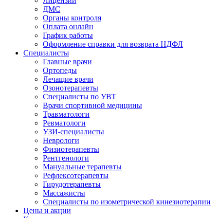
Лицензии
ДМС
Органы контроля
Оплата онлайн
График работы
Оформление справки для возврата НДФЛ
Специалисты
Главные врачи
Ортопеды
Лечащие врачи
Озонотерапевты
Специалисты по УВТ
Врачи спортивной медицины
Травматологи
Ревматологи
УЗИ-специалисты
Неврологи
Физиотерапевты
Рентгенологи
Мануальные терапевты
Рефлексотерапевты
Гирудотерапевты
Массажисты
Специалисты по изометрической кинезиотерапии
Цены и акции