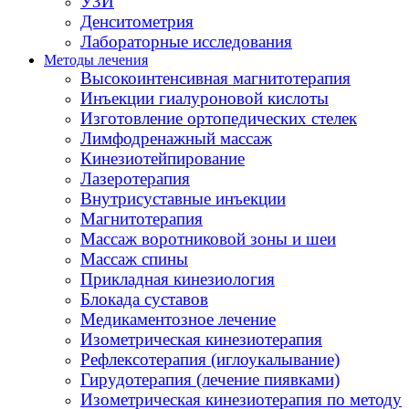
УЗИ
Денситометрия
Лабораторные исследования
Методы лечения
Высокоинтенсивная магнитотерапия
Инъекции гиалуроновой кислоты
Изготовление ортопедических стелек
Лимфодренажный массаж
Кинезиотейпирование
Лазеротерапия
Внутрисуставные инъекции
Магнитотерапия
Массаж воротниковой зоны и шеи
Массаж спины
Прикладная кинезиология
Блокада суставов
Медикаментозное лечение
Изометрическая кинезиотерапия
Рефлексотерапия (иглоукалывание)
Гирудотерапия (лечение пиявками)
Изометрическая кинезиотерапия по методу