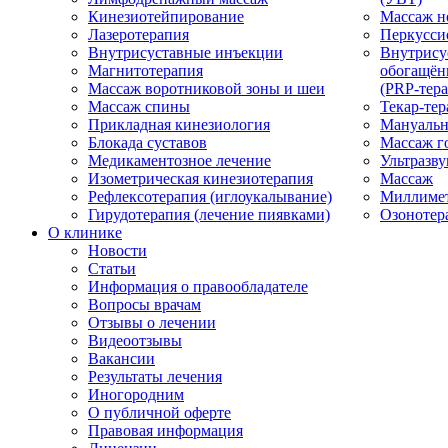
Кинезиотейпирование
Массаж н
Лазеротерапия
Перкусси
Внутрисуставные инъекции
Внутрису
Магнитотерапия
обогащён
Массаж воротниковой зоны и шеи
(PRP-тера
Массаж спины
Текар-тер
Прикладная кинезиология
Мануальн
Блокада суставов
Массаж г
Медикаментозное лечение
Ультразву
Изометрическая кинезиотерапия
Массаж
Рефлексотерапия (иглоукалывание)
Миллимет
Гирудотерапия (лечение пиявками)
Озонотер
О клинике
Новости
Статьи
Информация о правообладателе
Вопросы врачам
Отзывы о лечении
Видеоотзывы
Вакансии
Результаты лечения
Иногородним
О публичной оферте
Правовая информация