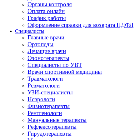
Органы контроля
Оплата онлайн
График работы
Оформление справки для возврата НДФЛ
Специалисты
Главные врачи
Ортопеды
Лечащие врачи
Озонотерапевты
Специалисты по УВТ
Врачи спортивной медицины
Травматологи
Ревматологи
УЗИ-специалисты
Неврологи
Физиотерапевты
Рентгенологи
Мануальные терапевты
Рефлексотерапевты
Гирудотерапевты