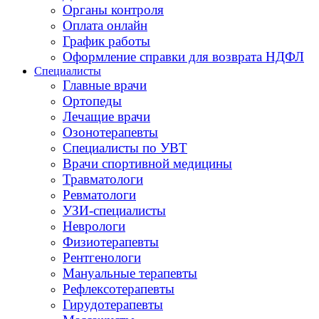
Органы контроля
Оплата онлайн
График работы
Оформление справки для возврата НДФЛ
Специалисты
Главные врачи
Ортопеды
Лечащие врачи
Озонотерапевты
Специалисты по УВТ
Врачи спортивной медицины
Травматологи
Ревматологи
УЗИ-специалисты
Неврологи
Физиотерапевты
Рентгенологи
Мануальные терапевты
Рефлексотерапевты
Гирудотерапевты