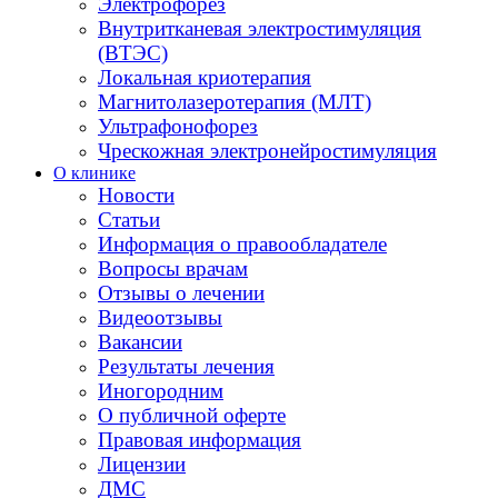
Электрофорез
Внутритканевая электростимуляция
(ВТЭС)
Локальная криотерапия
Магнитолазеротерапия (МЛТ)
Ультрафонофорез
Чрескожная электронейростимуляция
О клинике
Новости
Статьи
Информация о правообладателе
Вопросы врачам
Отзывы о лечении
Видеоотзывы
Вакансии
Результаты лечения
Иногородним
О публичной оферте
Правовая информация
Лицензии
ДМС