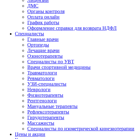
Лицензии
ДМС
Органы контроля
Оплата онлайн
График работы
Оформление справки для возврата НДФЛ
Специалисты
Главные врачи
Ортопеды
Лечащие врачи
Озонотерапевты
Специалисты по УВТ
Врачи спортивной медицины
Травматологи
Ревматологи
УЗИ-специалисты
Неврологи
Физиотерапевты
Рентгенологи
Мануальные терапевты
Рефлексотерапевты
Гирудотерапевты
Массажисты
Специалисты по изометрической кинезиотерапии
Цены и акции