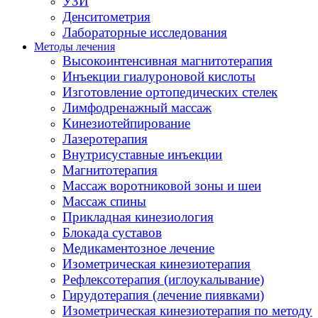
УЗИ
Денситометрия
Лабораторные исследования
Методы лечения
Высокоинтенсивная магнитотерапия
Инъекции гиалуроновой кислоты
Изготовление ортопедических стелек
Лимфодренажный массаж
Кинезиотейпирование
Лазеротерапия
Внутрисуставные инъекции
Магнитотерапия
Массаж воротниковой зоны и шеи
Массаж спины
Прикладная кинезиология
Блокада суставов
Медикаментозное лечение
Изометрическая кинезиотерапия
Рефлексотерапия (иглоукалывание)
Гирудотерапия (лечение пиявками)
Изометрическая кинезиотерапия по методу