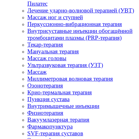
Пилатес
Лечение ударно-волновой терапией (УВТ)
Массаж ног и ступней
Перкуссионно-вибрационная терапия
Внутрисуставные инъекции обогащённой
тромбоцитами плазмы (PRP-терапия)
Текар-терапия
Мануальная терапия
Массаж головы
Ультразвуковая терапия (УЗТ)
Массаж
Миллиметровая волновая терапия
Озонотерапия
Крио-термальная терапия
Пункция сустава
Внутримышечные инъекции
Физиотерапия
Вакуумлазерная терапия
Фармакопунктура
SVF-терапия суставов