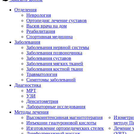
Отделения
Неврология
Ортопедия: лечение суставов
Вызов врача на дом
Реабилитация
Спортивная медицина
Заболевания
Заболевания нервной системы
Заболевания позвоночника
Заболевания суставов
Заболевания мягких тканей
Заболевания костной ткани
Травматология
Симптомы заболеваний
Диагностика
МРТ
УЗИ
Денситометрия
Лабораторные исследования
Методы лечения
Высокоинтенсивная магнитотерапия
Изометри
Инъекции гиалуроновой кислоты
методу П
Изготовление ортопедических стелек
Лечение 
Лимфодренажный массаж
(УВТ)