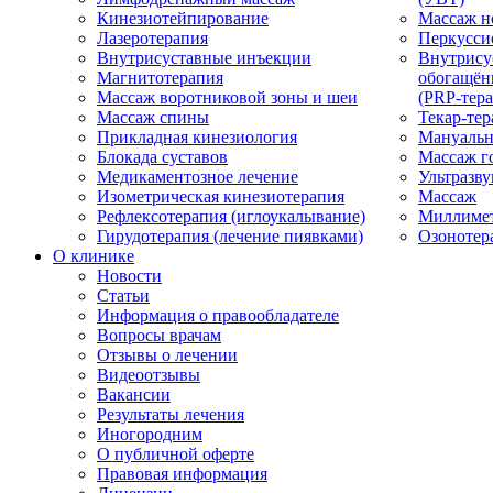
Кинезиотейпирование
Массаж н
Лазеротерапия
Перкусси
Внутрисуставные инъекции
Внутрису
Магнитотерапия
обогащён
Массаж воротниковой зоны и шеи
(PRP-тера
Массаж спины
Текар-тер
Прикладная кинезиология
Мануальн
Блокада суставов
Массаж г
Медикаментозное лечение
Ультразву
Изометрическая кинезиотерапия
Массаж
Рефлексотерапия (иглоукалывание)
Миллимет
Гирудотерапия (лечение пиявками)
Озонотер
О клинике
Новости
Статьи
Информация о правообладателе
Вопросы врачам
Отзывы о лечении
Видеоотзывы
Вакансии
Результаты лечения
Иногородним
О публичной оферте
Правовая информация