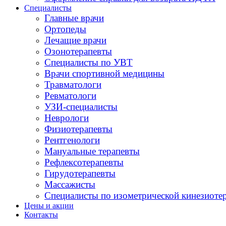
Специалисты
Главные врачи
Ортопеды
Лечащие врачи
Озонотерапевты
Специалисты по УВТ
Врачи спортивной медицины
Травматологи
Ревматологи
УЗИ-специалисты
Неврологи
Физиотерапевты
Рентгенологи
Мануальные терапевты
Рефлексотерапевты
Гирудотерапевты
Массажисты
Специалисты по изометрической кинезиоте
Цены и акции
Контакты