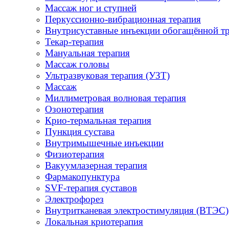
Массаж ног и ступней
Перкуссионно-вибрационная терапия
Внутрисуставные инъекции обогащённой т
Текар-терапия
Мануальная терапия
Массаж головы
Ультразвуковая терапия (УЗТ)
Массаж
Миллиметровая волновая терапия
Озонотерапия
Крио-термальная терапия
Пункция сустава
Внутримышечные инъекции
Физиотерапия
Вакуумлазерная терапия
Фармакопунктура
SVF-терапия суставов
Электрофорез
Внутритканевая электростимуляция (ВТЭС)
Локальная криотерапия