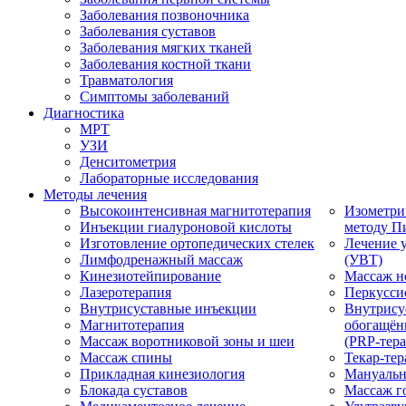
Заболевания позвоночника
Заболевания суставов
Заболевания мягких тканей
Заболевания костной ткани
Травматология
Симптомы заболеваний
Диагностика
МРТ
УЗИ
Денситометрия
Лабораторные исследования
Методы лечения
Высокоинтенсивная магнитотерапия
Изометри
Инъекции гиалуроновой кислоты
методу П
Изготовление ортопедических стелек
Лечение 
Лимфодренажный массаж
(УВТ)
Кинезиотейпирование
Массаж н
Лазеротерапия
Перкусси
Внутрисуставные инъекции
Внутрису
Магнитотерапия
обогащён
Массаж воротниковой зоны и шеи
(PRP-тера
Массаж спины
Текар-тер
Прикладная кинезиология
Мануальн
Блокада суставов
Массаж г