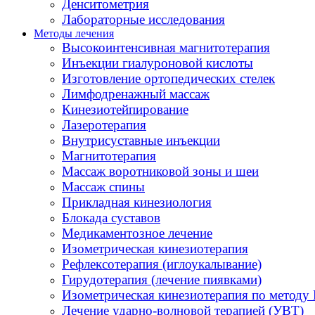
Денситометрия
Лабораторные исследования
Методы лечения
Высокоинтенсивная магнитотерапия
Инъекции гиалуроновой кислоты
Изготовление ортопедических стелек
Лимфодренажный массаж
Кинезиотейпирование
Лазеротерапия
Внутрисуставные инъекции
Магнитотерапия
Массаж воротниковой зоны и шеи
Массаж спины
Прикладная кинезиология
Блокада суставов
Медикаментозное лечение
Изометрическая кинезиотерапия
Рефлексотерапия (иглоукалывание)
Гирудотерапия (лечение пиявками)
Изометрическая кинезиотерапия по методу 
Лечение ударно-волновой терапией (УВТ)