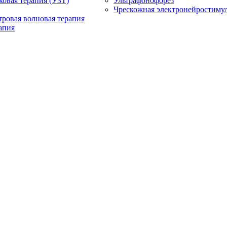
ковая терапия (УЗТ)
Ультрафонофорез
Чрескожная электронейростиму
ровая волновая терапия
апия