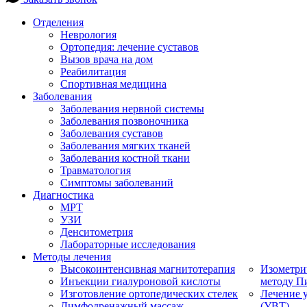
Отделения
Неврология
Ортопедия: лечение суставов
Вызов врача на дом
Реабилитация
Спортивная медицина
Заболевания
Заболевания нервной системы
Заболевания позвоночника
Заболевания суставов
Заболевания мягких тканей
Заболевания костной ткани
Травматология
Симптомы заболеваний
Диагностика
МРТ
УЗИ
Денситометрия
Лабораторные исследования
Методы лечения
Высокоинтенсивная магнитотерапия
Изометри
Инъекции гиалуроновой кислоты
методу П
Изготовление ортопедических стелек
Лечение 
Лимфодренажный массаж
(УВТ)