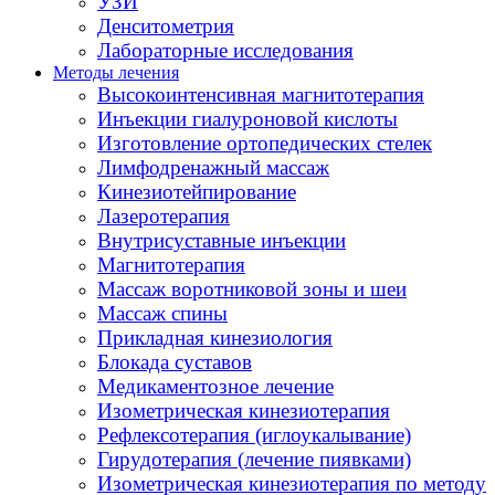
УЗИ
Денситометрия
Лабораторные исследования
Методы лечения
Высокоинтенсивная магнитотерапия
Инъекции гиалуроновой кислоты
Изготовление ортопедических стелек
Лимфодренажный массаж
Кинезиотейпирование
Лазеротерапия
Внутрисуставные инъекции
Магнитотерапия
Массаж воротниковой зоны и шеи
Массаж спины
Прикладная кинезиология
Блокада суставов
Медикаментозное лечение
Изометрическая кинезиотерапия
Рефлексотерапия (иглоукалывание)
Гирудотерапия (лечение пиявками)
Изометрическая кинезиотерапия по методу