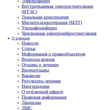
Электрофорез
Внутритканевая электростимуляция
(ВТЭС)
Локальная криотерапия
Магнитолазеротерапия (МЛТ)
Ультрафонофорез
Чрескожная электронейростимуляция
О клинике
Новости
Статьи
Информация о правообладателе
Вопросы врачам
Отзывы о лечении
Видеоотзывы
Вакансии
Результаты лечения
Иногородним
О публичной оферте
Правовая информация
Лицензии
ДМС