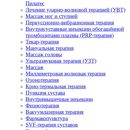
Пилатес
Лечение ударно-волновой терапией (УВТ)
Массаж ног и ступней
Перкуссионно-вибрационная терапия
Внутрисуставные инъекции обогащённой
тромбоцитами плазмы (PRP-терапия)
Текар-терапия
Мануальная терапия
Массаж головы
Ультразвуковая терапия (УЗТ)
Массаж
Миллиметровая волновая терапия
Озонотерапия
Крио-термальная терапия
Пункция сустава
Внутримышечные инъекции
Физиотерапия
Вакуумлазерная терапия
Фармакопунктура
SVF-терапия суставов