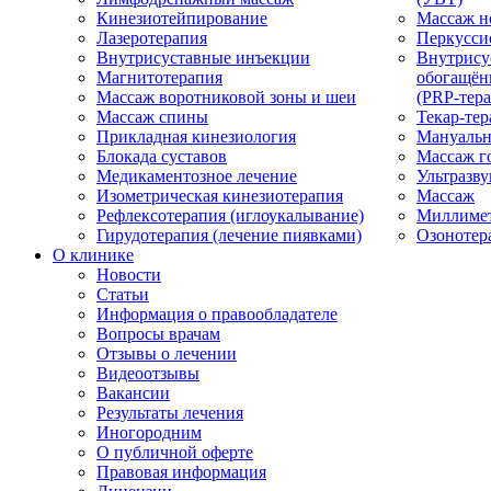
Кинезиотейпирование
Массаж н
Лазеротерапия
Перкусси
Внутрисуставные инъекции
Внутрису
Магнитотерапия
обогащён
Массаж воротниковой зоны и шеи
(PRP-тера
Массаж спины
Текар-тер
Прикладная кинезиология
Мануальн
Блокада суставов
Массаж г
Медикаментозное лечение
Ультразву
Изометрическая кинезиотерапия
Массаж
Рефлексотерапия (иглоукалывание)
Миллимет
Гирудотерапия (лечение пиявками)
Озонотер
О клинике
Новости
Статьи
Информация о правообладателе
Вопросы врачам
Отзывы о лечении
Видеоотзывы
Вакансии
Результаты лечения
Иногородним
О публичной оферте
Правовая информация