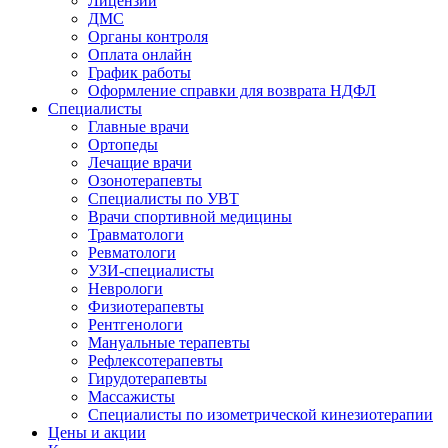
Лицензии
ДМС
Органы контроля
Оплата онлайн
График работы
Оформление справки для возврата НДФЛ
Специалисты
Главные врачи
Ортопеды
Лечащие врачи
Озонотерапевты
Специалисты по УВТ
Врачи спортивной медицины
Травматологи
Ревматологи
УЗИ-специалисты
Неврологи
Физиотерапевты
Рентгенологи
Мануальные терапевты
Рефлексотерапевты
Гирудотерапевты
Массажисты
Специалисты по изометрической кинезиотерапии
Цены и акции