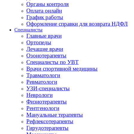
Органы контроля
Оплата онлайн
График работы
Оформление справки для возврата НДФЛ
Специалисты
Главные врачи
Ортопеды
Лечащие врачи
Озонотерапевты
Специалисты по УВТ
Врачи спортивной медицины
Травматологи
Ревматологи
УЗИ-специалисты
Неврологи
Физиотерапевты
Рентгенологи
Мануальные терапевты
Рефлексотерапевты
Гирудотерапевты