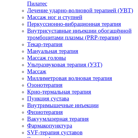
Пилатес
Лечение ударно-волновой терапией (УВТ)
Массаж ног и ступней
Перкуссионно-вибрационная терапия
Внутрисуставные инъекции обогащённой
тромбоцитами плазмы (PRP-терапия)
Текар-терапия
Мануальная терапия
Массаж головы
Ультразвуковая терапия (УЗТ)
Массаж
Миллиметровая волновая терапия
Озонотерапия
Крио-термальная терапия
Пункция сустава
Внутримышечные инъекции
Физиотерапия
Вакуумлазерная терапия
Фармакопунктура
SVF-терапия суставов