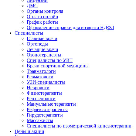
Лицензии
ДМС
Органы контроля
Оплата онлайн
График работы
Оформление справки для возврата НДФЛ
Специалисты
Главные врачи
Ортопеды
Лечащие врачи
Озонотерапевты
Специалисты по УВТ
Врачи спортивной медицины
Травматологи
Ревматологи
УЗИ-специалисты
Неврологи
Физиотерапевты
Рентгенологи
Мануальные терапевты
Рефлексотерапевты
Гирудотерапевты
Массажисты
Специалисты по изометрической кинезиотерапии
Цены и акции