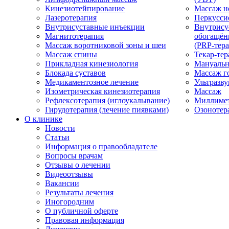
Кинезиотейпирование
Массаж н
Лазеротерапия
Перкусси
Внутрисуставные инъекции
Внутрису
Магнитотерапия
обогащён
Массаж воротниковой зоны и шеи
(PRP-тера
Массаж спины
Текар-тер
Прикладная кинезиология
Мануальн
Блокада суставов
Массаж г
Медикаментозное лечение
Ультразву
Изометрическая кинезиотерапия
Массаж
Рефлексотерапия (иглоукалывание)
Миллимет
Гирудотерапия (лечение пиявками)
Озонотер
О клинике
Новости
Статьи
Информация о правообладателе
Вопросы врачам
Отзывы о лечении
Видеоотзывы
Вакансии
Результаты лечения
Иногородним
О публичной оферте
Правовая информация