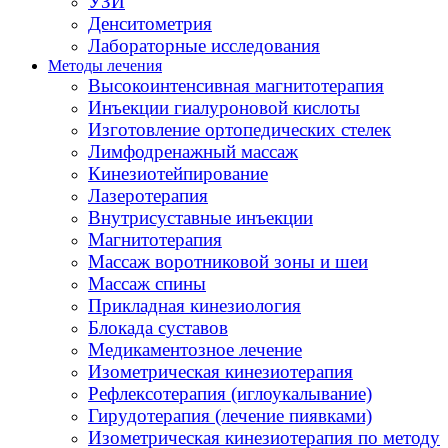
УЗИ
Денситометрия
Лабораторные исследования
Методы лечения
Высокоинтенсивная магнитотерапия
Инъекции гиалуроновой кислоты
Изготовление ортопедических стелек
Лимфодренажный массаж
Кинезиотейпирование
Лазеротерапия
Внутрисуставные инъекции
Магнитотерапия
Массаж воротниковой зоны и шеи
Массаж спины
Прикладная кинезиология
Блокада суставов
Медикаментозное лечение
Изометрическая кинезиотерапия
Рефлексотерапия (иглоукалывание)
Гирудотерапия (лечение пиявками)
Изометрическая кинезиотерапия по методу