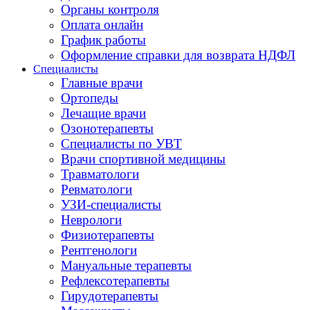
Органы контроля
Оплата онлайн
График работы
Оформление справки для возврата НДФЛ
Специалисты
Главные врачи
Ортопеды
Лечащие врачи
Озонотерапевты
Специалисты по УВТ
Врачи спортивной медицины
Травматологи
Ревматологи
УЗИ-специалисты
Неврологи
Физиотерапевты
Рентгенологи
Мануальные терапевты
Рефлексотерапевты
Гирудотерапевты