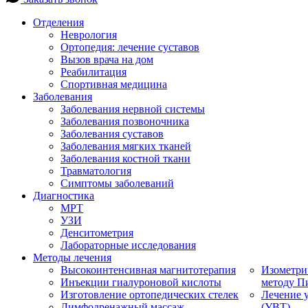
Отделения
Неврология
Ортопедия: лечение суставов
Вызов врача на дом
Реабилитация
Спортивная медицина
Заболевания
Заболевания нервной системы
Заболевания позвоночника
Заболевания суставов
Заболевания мягких тканей
Заболевания костной ткани
Травматология
Симптомы заболеваний
Диагностика
МРТ
УЗИ
Денситометрия
Лабораторные исследования
Методы лечения
Высокоинтенсивная магнитотерапия
Изометри
Инъекции гиалуроновой кислоты
методу П
Изготовление ортопедических стелек
Лечение 
Лимфодренажный массаж
(УВТ)