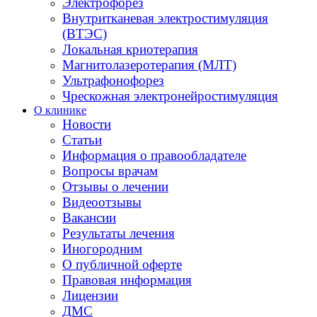
Электрофорез
Внутритканевая электростимуляция
(ВТЭС)
Локальная криотерапия
Магнитолазеротерапия (МЛТ)
Ультрафонофорез
Чрескожная электронейростимуляция
О клинике
Новости
Статьи
Информация о правообладателе
Вопросы врачам
Отзывы о лечении
Видеоотзывы
Вакансии
Результаты лечения
Иногородним
О публичной оферте
Правовая информация
Лицензии
ДМС