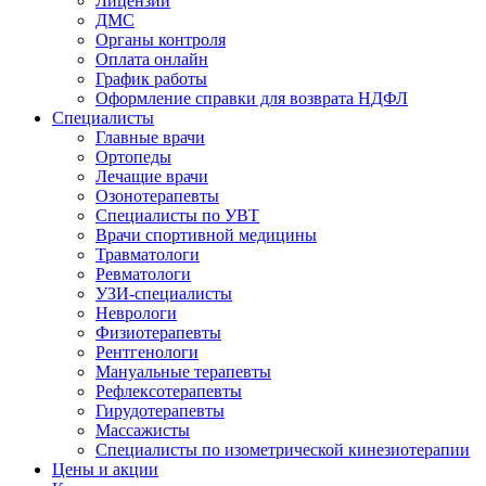
Лицензии
ДМС
Органы контроля
Оплата онлайн
График работы
Оформление справки для возврата НДФЛ
Специалисты
Главные врачи
Ортопеды
Лечащие врачи
Озонотерапевты
Специалисты по УВТ
Врачи спортивной медицины
Травматологи
Ревматологи
УЗИ-специалисты
Неврологи
Физиотерапевты
Рентгенологи
Мануальные терапевты
Рефлексотерапевты
Гирудотерапевты
Массажисты
Специалисты по изометрической кинезиотерапии
Цены и акции