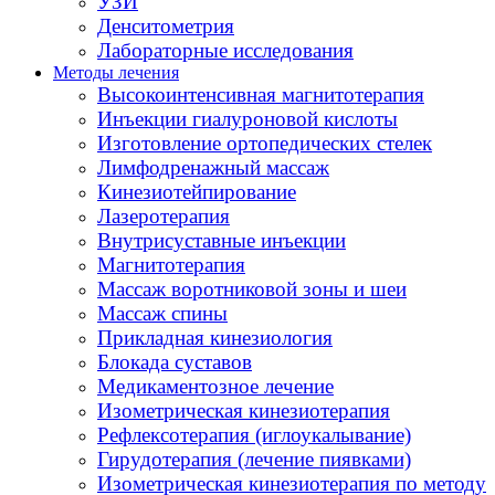
УЗИ
Денситометрия
Лабораторные исследования
Методы лечения
Высокоинтенсивная магнитотерапия
Инъекции гиалуроновой кислоты
Изготовление ортопедических стелек
Лимфодренажный массаж
Кинезиотейпирование
Лазеротерапия
Внутрисуставные инъекции
Магнитотерапия
Массаж воротниковой зоны и шеи
Массаж спины
Прикладная кинезиология
Блокада суставов
Медикаментозное лечение
Изометрическая кинезиотерапия
Рефлексотерапия (иглоукалывание)
Гирудотерапия (лечение пиявками)
Изометрическая кинезиотерапия по методу