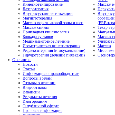
Кинезиотейпирование
Массаж н
Лазеротерапия
Перкусси
Внутрисуставные инъекции
Внутрису
Магнитотерапия
обогащён
Массаж воротниковой зоны и шеи
(PRP-тера
Массаж спины
Текар-тер
Прикладная кинезиология
Мануальн
Блокада суставов
Массаж г
Медикаментозное лечение
Ультразву
Изометрическая кинезиотерапия
Массаж
Рефлексотерапия (иглоукалывание)
Миллимет
Гирудотерапия (лечение пиявками)
Озонотер
О клинике
Новости
Статьи
Информация о правообладателе
Вопросы врачам
Отзывы о лечении
Видеоотзывы
Вакансии
Результаты лечения
Иногородним
О публичной оферте
Правовая информация