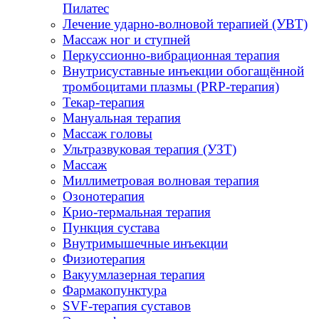
Пилатес
Лечение ударно-волновой терапией (УВТ)
Массаж ног и ступней
Перкуссионно-вибрационная терапия
Внутрисуставные инъекции обогащённой
тромбоцитами плазмы (PRP-терапия)
Текар-терапия
Мануальная терапия
Массаж головы
Ультразвуковая терапия (УЗТ)
Массаж
Миллиметровая волновая терапия
Озонотерапия
Крио-термальная терапия
Пункция сустава
Внутримышечные инъекции
Физиотерапия
Вакуумлазерная терапия
Фармакопунктура
SVF-терапия суставов