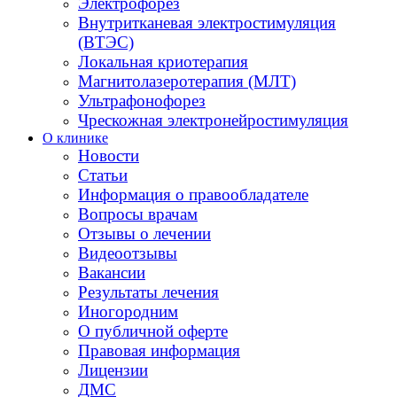
Электрофорез
Внутритканевая электростимуляция
(ВТЭС)
Локальная криотерапия
Магнитолазеротерапия (МЛТ)
Ультрафонофорез
Чрескожная электронейростимуляция
О клинике
Новости
Статьи
Информация о правообладателе
Вопросы врачам
Отзывы о лечении
Видеоотзывы
Вакансии
Результаты лечения
Иногородним
О публичной оферте
Правовая информация
Лицензии
ДМС