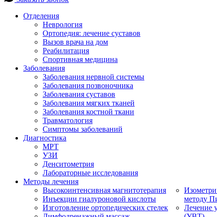
Отделения
Неврология
Ортопедия: лечение суставов
Вызов врача на дом
Реабилитация
Спортивная медицина
Заболевания
Заболевания нервной системы
Заболевания позвоночника
Заболевания суставов
Заболевания мягких тканей
Заболевания костной ткани
Травматология
Симптомы заболеваний
Диагностика
МРТ
УЗИ
Денситометрия
Лабораторные исследования
Методы лечения
Высокоинтенсивная магнитотерапия
Изометри
Инъекции гиалуроновой кислоты
методу П
Изготовление ортопедических стелек
Лечение 
Лимфодренажный массаж
(УВТ)