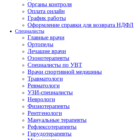
Органы контроля
Оплата онлайн
График работы
Оформление справки для возврата НДФЛ
Специалисты
Главные врачи
Ортопеды
Лечащие врачи
Озонотерапевты
Специалисты по УВТ
Врачи спортивной медицины
Травматологи
Ревматологи
УЗИ-специалисты
Неврологи
Физиотерапевты
Рентгенологи
Мануальные терапевты
Рефлексотерапевты
Гирудотерапевты