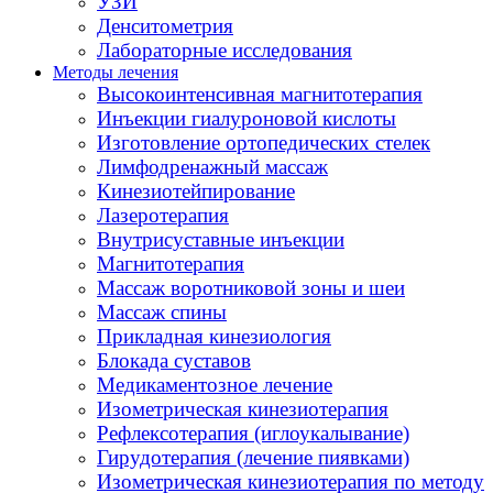
УЗИ
Денситометрия
Лабораторные исследования
Методы лечения
Высокоинтенсивная магнитотерапия
Инъекции гиалуроновой кислоты
Изготовление ортопедических стелек
Лимфодренажный массаж
Кинезиотейпирование
Лазеротерапия
Внутрисуставные инъекции
Магнитотерапия
Массаж воротниковой зоны и шеи
Массаж спины
Прикладная кинезиология
Блокада суставов
Медикаментозное лечение
Изометрическая кинезиотерапия
Рефлексотерапия (иглоукалывание)
Гирудотерапия (лечение пиявками)
Изометрическая кинезиотерапия по методу