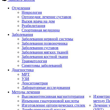
Отделения
Неврология
Ортопедия: лечение суставов
Вызов врача на дом
Реабилитация
Спортивная медицина
Заболевания
Заболевания нервной системы
Заболевания позвоночника
Заболевания суставов
Заболевания мягких тканей
Заболевания костной ткани
Травматология
Симптомы заболеваний
Диагностика
МРТ
УЗИ
Денситометрия
Лабораторные исследования
Методы лечения
Высокоинтенсивная магнитотерапия
Изометри
Инъекции гиалуроновой кислоты
методу П
Изготовление ортопедических стелек
Лечение 
Лимфодренажный массаж
(УВТ)