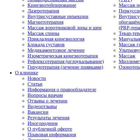
Кинезиотейпирование
Массаж н
Лазеротерапия
Перкусси
Внутрисуставные инъекции
Внутрису
Магнитотерапия
обогащён
Массаж воротниковой зоны и шеи
(PRP-тера
Массаж спины
Текар-тер
Прикладная кинезиология
Мануальн
Блокада суставов
Массаж г
Медикаментозное лечение
Ультразву
Изометрическая кинезиотерапия
Массаж
Рефлексотерапия (иглоукалывание)
Миллимет
Гирудотерапия (лечение пиявками)
Озонотер
О клинике
Новости
Статьи
Информация о правообладателе
Вопросы врачам
Отзывы о лечении
Видеоотзывы
Вакансии
Результаты лечения
Иногородним
О публичной оферте
Правовая информация