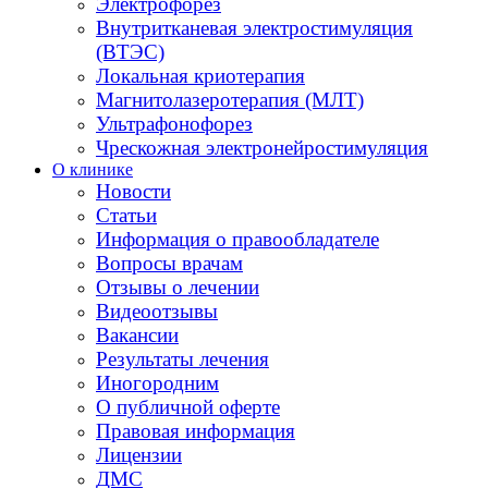
Электрофорез
Внутритканевая электростимуляция
(ВТЭС)
Локальная криотерапия
Магнитолазеротерапия (МЛТ)
Ультрафонофорез
Чрескожная электронейростимуляция
О клинике
Новости
Статьи
Информация о правообладателе
Вопросы врачам
Отзывы о лечении
Видеоотзывы
Вакансии
Результаты лечения
Иногородним
О публичной оферте
Правовая информация
Лицензии
ДМС