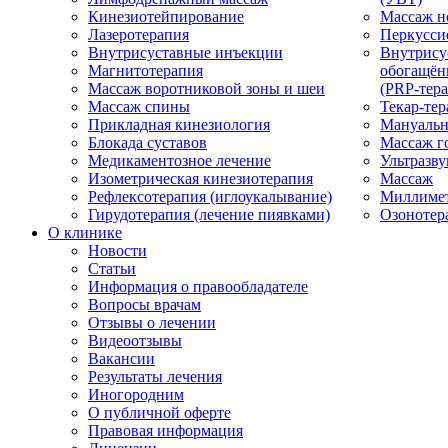
Кинезиотейпирование
Массаж н
Лазеротерапия
Перкусси
Внутрисуставные инъекции
Внутрису
Магнитотерапия
обогащён
Массаж воротниковой зоны и шеи
(PRP-тера
Массаж спины
Текар-тер
Прикладная кинезиология
Мануальн
Блокада суставов
Массаж г
Медикаментозное лечение
Ультразву
Изометрическая кинезиотерапия
Массаж
Рефлексотерапия (иглоукалывание)
Миллимет
Гирудотерапия (лечение пиявками)
Озонотер
О клинике
Новости
Статьи
Информация о правообладателе
Вопросы врачам
Отзывы о лечении
Видеоотзывы
Вакансии
Результаты лечения
Иногородним
О публичной оферте
Правовая информация