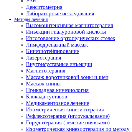
УЗИ
Денситометрия
Лабораторные исследования
Методы лечения
Высокоинтенсивная магнитотерапия
Инъекции гиалуроновой кислоты
Изготовление ортопедических стелек
Лимфодренажный массаж
Кинезиотейпирование
Лазеротерапия
Внутрисуставные инъекции
Магнитотерапия
Массаж воротниковой зоны и шеи
Массаж спины
Прикладная кинезиология
Блокада суставов
Медикаментозное лечение
Изометрическая кинезиотерапия
Рефлексотерапия (иглоукалывание)
Гирудотерапия (лечение пиявками)
Изометрическая кинезиотерапия по методу