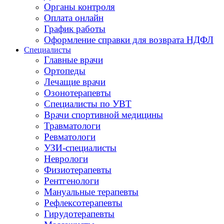
Органы контроля
Оплата онлайн
График работы
Оформление справки для возврата НДФЛ
Специалисты
Главные врачи
Ортопеды
Лечащие врачи
Озонотерапевты
Специалисты по УВТ
Врачи спортивной медицины
Травматологи
Ревматологи
УЗИ-специалисты
Неврологи
Физиотерапевты
Рентгенологи
Мануальные терапевты
Рефлексотерапевты
Гирудотерапевты