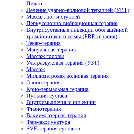
Пилатес
Лечение ударно-волновой терапией (УВТ)
Массаж ног и ступней
Перкуссионно-вибрационная терапия
Внутрисуставные инъекции обогащённой
тромбоцитами плазмы (PRP-терапия)
Текар-терапия
Мануальная терапия
Массаж головы
Ультразвуковая терапия (УЗТ)
Массаж
Миллиметровая волновая терапия
Озонотерапия
Крио-термальная терапия
Пункция сустава
Внутримышечные инъекции
Физиотерапия
Вакуумлазерная терапия
Фармакопунктура
SVF-терапия суставов