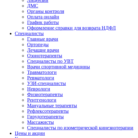
Лицензии
ДМС
Органы контроля
Оплата онлайн
График работы
Оформление справки для возврата НДФЛ
Специалисты
Главные врачи
Ортопеды
Лечащие врачи
Озонотерапевты
Специалисты по УВТ
Врачи спортивной медицины
Травматологи
Ревматологи
УЗИ-специалисты
Неврологи
Физиотерапевты
Рентгенологи
Мануальные терапевты
Рефлексотерапевты
Гирудотерапевты
Массажисты
Специалисты по изометрической кинезиотерапии
Цены и акции