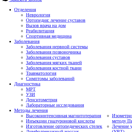
Отделения
Неврология
Ортопедия: лечение суставов
Вызов врача на дом
Реабилитация
Спортивная медицина
Заболевания
Заболевания нервной системы
Заболевания позвоночника
Заболевания суставов
Заболевания мягких тканей
Заболевания костной ткани
Травматология
Симптомы заболеваний
Диагностика
МРТ
УЗИ
Денситометрия
Лабораторные исследования
Методы лечения
Высокоинтенсивная магнитотерапия
Изометри
Инъекции гиалуроновой кислоты
методу П
Изготовление ортопедических стелек
Лечение 
Лимфодренажный массаж
(УВТ)