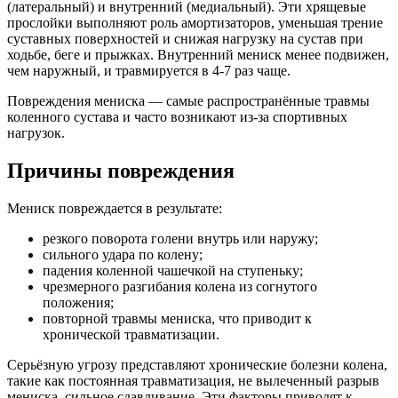
(латеральный) и внутренний (медиальный). Эти хрящевые
прослойки выполняют роль амортизаторов, уменьшая трение
суставных поверхностей и снижая нагрузку на сустав при
ходьбе, беге и прыжках. Внутренний мениск менее подвижен,
чем наружный, и травмируется в 4-7 раз чаще.
Повреждения мениска — самые распространённые травмы
коленного сустава и часто возникают из-за спортивных
нагрузок.
Причины повреждения
Мениск повреждается в результате:
резкого поворота голени внутрь или наружу;
сильного удара по колену;
падения коленной чашечкой на ступеньку;
чрезмерного разгибания колена из согнутого
положения;
повторной травмы мениска, что приводит к
хронической травматизации.
Серьёзную угрозу представляют хронические болезни колена,
такие как постоянная травматизация, не вылеченный разрыв
мениска, сильное сдавливание. Эти факторы приводят к