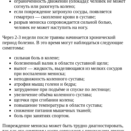
ограниченность движений (блокада): человек не может
согнуть или разогнуть колено;
если повреждение затронуло сосуды, появляется
гемартроз — скопление крови в суставе;
разрыв мениска сопровождается сильной болью,
человек не может наступить на ногу.
Через 2-3 недели после травмы начинается хронический
период болезни. В это время могут наблюдаться следующие
симптомы:
сильная боль в колене;
болезненный валик в области суставной щели;
выпот — жидкость, выделяющаяся из мелких сосудов
при воспалении мениска;
неподвижность коленного сустава;
атрофия мышц голени и бедра;
затруднение при подъёме и спуске по лестнице;
увеличение объёма коленного сустава;
щелчки при сгибании колена;
повышение температуры в области сустава;
снижение питания мышечных тканей;
боль при занятиях спортом.
Повреждение мениска может быть трудно диагностировать,
так как его симптомы часто совпадают с признаками других