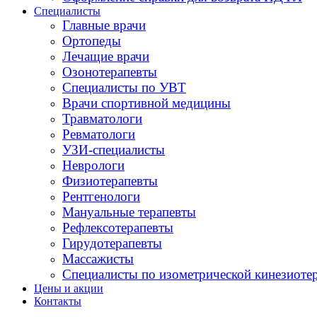
Специалисты
Главные врачи
Ортопеды
Лечащие врачи
Озонотерапевты
Специалисты по УВТ
Врачи спортивной медицины
Травматологи
Ревматологи
УЗИ-специалисты
Неврологи
Физиотерапевты
Рентгенологи
Мануальные терапевты
Рефлексотерапевты
Гирудотерапевты
Массажисты
Специалисты по изометрической кинезиоте
Цены и акции
Контакты