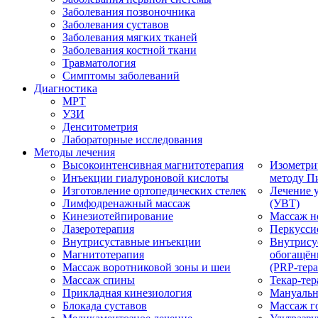
Заболевания позвоночника
Заболевания суставов
Заболевания мягких тканей
Заболевания костной ткани
Травматология
Симптомы заболеваний
Диагностика
МРТ
УЗИ
Денситометрия
Лабораторные исследования
Методы лечения
Высокоинтенсивная магнитотерапия
Изометри
Инъекции гиалуроновой кислоты
методу П
Изготовление ортопедических стелек
Лечение 
Лимфодренажный массаж
(УВТ)
Кинезиотейпирование
Массаж н
Лазеротерапия
Перкусси
Внутрисуставные инъекции
Внутрису
Магнитотерапия
обогащён
Массаж воротниковой зоны и шеи
(PRP-тера
Массаж спины
Текар-тер
Прикладная кинезиология
Мануальн
Блокада суставов
Массаж г