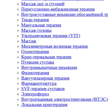
Массаж ног и ступней
Перкуссионно-вибрационная терапия
Внутрисуставные инъекции обогащённой т
Текар-терапия
Мануальная терапия
Массаж головы
Ультразвуковая терапия (УЗТ)
Массаж
Миллиметровая волновая терапия
Озонотерапия
Крио-термальная терапия
Пункция сустава
Внутримышечные инъекции
Физиотерапия
Вакуумлазерная терапия
Фармакопунктура
SVF-терапия суставов
Электрофорез
Внутритканевая электростимуляция (ВТЭС)
Локальная криотерапия