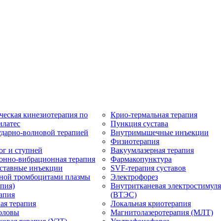
ческая кинезиотерапия по
Крио-термальная терапия
илатес
Пункция сустава
ударно-волновой терапией
Внутримышечные инъекции
Физиотерапия
ог и ступней
Вакуумлазерная терапия
онно-вибрационная терапия
Фармакопунктура
ставные инъекции
SVF-терапия суставов
ной тромбоцитами плазмы
Электрофорез
пия)
Внутритканевая электростимул
апия
(ВТЭС)
ая терапия
Локальная криотерапия
оловы
Магнитолазеротерапия (МЛТ)