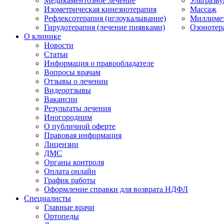
Медикаментозное лечение
Ультразву
Изометрическая кинезиотерапия
Массаж
Рефлексотерапия (иглоукалывание)
Миллимет
Гирудотерапия (лечение пиявками)
Озонотер
О клинике
Новости
Статьи
Информация о правообладателе
Вопросы врачам
Отзывы о лечении
Видеоотзывы
Вакансии
Результаты лечения
Иногородним
О публичной оферте
Правовая информация
Лицензии
ДМС
Органы контроля
Оплата онлайн
График работы
Оформление справки для возврата НДФЛ
Специалисты
Главные врачи
Ортопеды