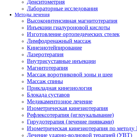
Денситометрия
Лабораторные исследования
Методы лечения
Высокоинтенсивная магнитотерапия
Инъекции гиалуроновой кислоты
Изготовление ортопедических стелек
Лимфодренажный массаж
Кинезиотейпирование
Лазеротерапия
Внутрисуставные инъекции
Магнитотерапия
Массаж воротниковой зоны и шеи
Массаж спины
Прикладная кинезиология
Блокада суставов
Медикаментозное лечение
Изометрическая кинезиотерапия
Рефлексотерапия (иглоукалывание)
Гирудотерапия (лечение пиявками)
Изометрическая кинезиотерапия по методу 
Лечение ударно-волновой терапией (УВТ)