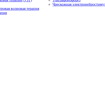
ковая терапия (УЗТ)
Ультрафонофорез
Чрескожная электронейростиму
ровая волновая терапия
апия