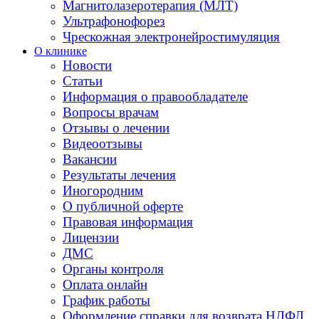
Магнитолазеротерапия (МЛТ)
Ультрафонофорез
Чрескожная электронейростимуляция
О клинике
Новости
Статьи
Информация о правообладателе
Вопросы врачам
Отзывы о лечении
Видеоотзывы
Вакансии
Результаты лечения
Иногородним
О публичной оферте
Правовая информация
Лицензии
ДМС
Органы контроля
Оплата онлайн
График работы
Оформление справки для возврата НДФЛ