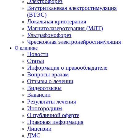
Электрофорез
Внутритканевая электростимуляция
(ВТЭС)
Локальная криотерапия
Магнитолазеротерапия (МЛТ)
Ультрафонофорез
Чрескожная электронейростимуляция
О клинике
Новости
Статьи
Информация о правообладателе
Вопросы врачам
Отзывы о лечении
Видеоотзывы
Вакансии
Результаты лечения
Иногородним
О публичной оферте
Правовая информация
Лицензии
ДМС