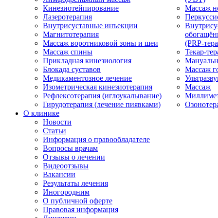
Кинезиотейпирование
Массаж н
Лазеротерапия
Перкусси
Внутрисуставные инъекции
Внутрису
Магнитотерапия
обогащён
Массаж воротниковой зоны и шеи
(PRP-тера
Массаж спины
Текар-тер
Прикладная кинезиология
Мануальн
Блокада суставов
Массаж г
Медикаментозное лечение
Ультразву
Изометрическая кинезиотерапия
Массаж
Рефлексотерапия (иглоукалывание)
Миллимет
Гирудотерапия (лечение пиявками)
Озонотер
О клинике
Новости
Статьи
Информация о правообладателе
Вопросы врачам
Отзывы о лечении
Видеоотзывы
Вакансии
Результаты лечения
Иногородним
О публичной оферте
Правовая информация