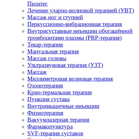
Пилатес
Лечение ударно-волновой терапией (УВТ)
Массаж ног и ступней
Перкуссионно-вибрационная терапия
Внутрисуставные инъекции обогащённой
тромбоцитами плазмы (PRP-терапия)
Текар-терапия
Мануальная терапия
Массаж головы
Ультразвуковая терапия (УЗТ)
Массаж
Миллиметровая волновая терапия
Озонотерапия
Крио-термальная терапия
Пункция сустава
Внутримышечные инъекции
Физиотерапия
Вакуумлазерная терапия
Фармакопунктура
SVF-терапия суставов