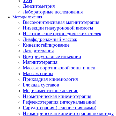
УЗИ
Денситометрия
Лабораторные исследования
Методы лечения
Высокоинтенсивная магнитотерапия
Инъекции гиалуроновой кислоты
Изготовление ортопедических стелек
Лимфодренажный массаж
Кинезиотейпирование
Лазеротерапия
Внутрисуставные инъекции
Магнитотерапия
Массаж воротниковой зоны и шеи
Массаж спины
Прикладная кинезиология
Блокада суставов
Медикаментозное лечение
Изометрическая кинезиотерапия
Рефлексотерапия (иглоукалывание)
Гирудотерапия (лечение пиявками)
Изометрическая кинезиотерапия по методу