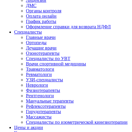
Лицензии
ДМС
Органы контроля
Оплата онлайн
График работы
Оформление справки для возврата НДФЛ
Специалисты
Главные врачи
Ортопеды
Лечащие врачи
Озонотерапевты
Специалисты по УВТ
Врачи спортивной медицины
Травматологи
Ревматологи
УЗИ-специалисты
Неврологи
Физиотерапевты
Рентгенологи
Мануальные терапевты
Рефлексотерапевты
Гирудотерапевты
Массажисты
Специалисты по изометрической кинезиотерапии
Цены и акции