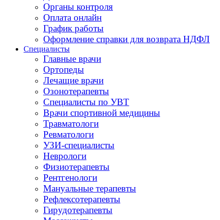
Органы контроля
Оплата онлайн
График работы
Оформление справки для возврата НДФЛ
Специалисты
Главные врачи
Ортопеды
Лечащие врачи
Озонотерапевты
Специалисты по УВТ
Врачи спортивной медицины
Травматологи
Ревматологи
УЗИ-специалисты
Неврологи
Физиотерапевты
Рентгенологи
Мануальные терапевты
Рефлексотерапевты
Гирудотерапевты