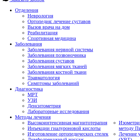
Отделения
Неврология
Ортопедия: лечение суставов
Вызов врача на дом
Реабилитация
Спортивная медицина
Заболевания
Заболевания нервной системы
Заболевания позвоночника
Заболевания суставов
Заболевания мягких тканей
Заболевания костной ткани
Травматология
Симптомы заболеваний
Диагностика
МРТ
УЗИ
Денситометрия
Лабораторные исследования
Методы лечения
Высокоинтенсивная магнитотерапия
Изометри
Инъекции гиалуроновой кислоты
методу П
Изготовление ортопедических стелек
Лечение 
Лимфодренажный массаж
(УВТ)