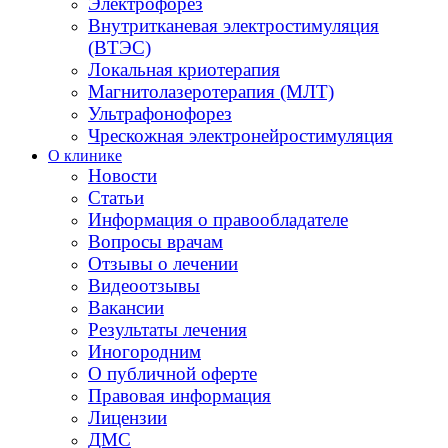
Электрофорез
Внутритканевая электростимуляция
(ВТЭС)
Локальная криотерапия
Магнитолазеротерапия (МЛТ)
Ультрафонофорез
Чрескожная электронейростимуляция
О клинике
Новости
Статьи
Информация о правообладателе
Вопросы врачам
Отзывы о лечении
Видеоотзывы
Вакансии
Результаты лечения
Иногородним
О публичной оферте
Правовая информация
Лицензии
ДМС