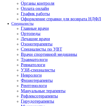
Органы контроля
Оплата онлайн
График работы
Оформление справки для возврата НДФЛ
Специалисты
Главные врачи
Ортопеды
Лечащие врачи
Озонотерапевты
Специалисты по УВТ
Врачи спортивной медицины
Травматологи
Ревматологи
УЗИ-специалисты
Неврологи
Физиотерапевты
Рентгенологи
Мануальные терапевты
Рефлексотерапевты
Гирудотерапевты