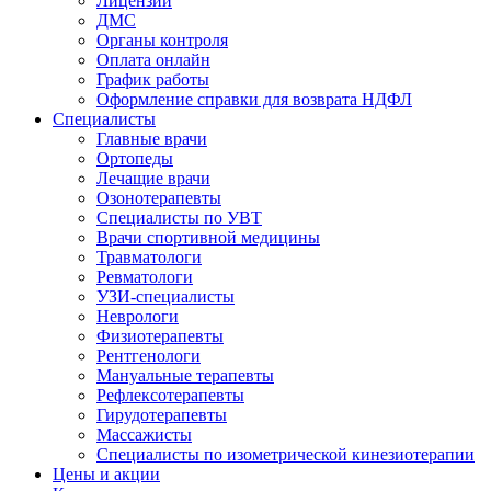
Лицензии
ДМС
Органы контроля
Оплата онлайн
График работы
Оформление справки для возврата НДФЛ
Специалисты
Главные врачи
Ортопеды
Лечащие врачи
Озонотерапевты
Специалисты по УВТ
Врачи спортивной медицины
Травматологи
Ревматологи
УЗИ-специалисты
Неврологи
Физиотерапевты
Рентгенологи
Мануальные терапевты
Рефлексотерапевты
Гирудотерапевты
Массажисты
Специалисты по изометрической кинезиотерапии
Цены и акции