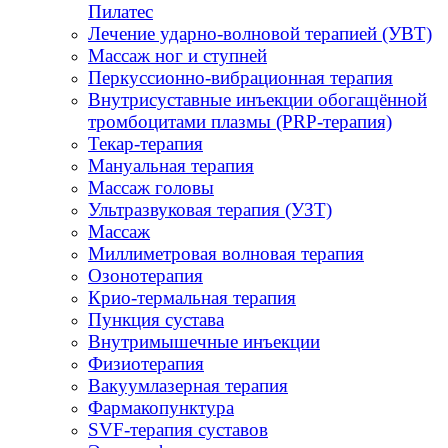
Пилатес
Лечение ударно-волновой терапией (УВТ)
Массаж ног и ступней
Перкуссионно-вибрационная терапия
Внутрисуставные инъекции обогащённой
тромбоцитами плазмы (PRP-терапия)
Текар-терапия
Мануальная терапия
Массаж головы
Ультразвуковая терапия (УЗТ)
Массаж
Миллиметровая волновая терапия
Озонотерапия
Крио-термальная терапия
Пункция сустава
Внутримышечные инъекции
Физиотерапия
Вакуумлазерная терапия
Фармакопунктура
SVF-терапия суставов