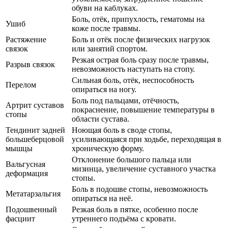
обуви на каблуках.
Боль, отёк, припухлость, гематомы на
Ушиб
коже после травмы.
Растяжение
Боль и отёк после физических нагрузок
связок
или занятий спортом.
Резкая острая боль сразу после травмы,
Разрыв связок
невозможность наступать на стопу.
Сильная боль, отёк, неспособность
Перелом
опираться на ногу.
Боль под пальцами, отёчность,
Артрит суставов
покраснение, повышение температуры в
стопы
области сустава.
Тендинит задней
Ноющая боль в своде стопы,
большеберцовой
усиливающаяся при ходьбе, переходящая в
мышцы
хроническую форму.
Отклонение большого пальца или
Вальгусная
мизинца, увеличение суставного участка
деформация
стопы.
Боль в подошве стопы, невозможность
Метатарзальгия
опираться на неё.
Подошвенный
Резкая боль в пятке, особенно после
фасциит
утреннего подъёма с кровати.