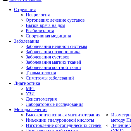
Отделения
Неврология
Ортопедия: лечение суставов
Вызов врача на дом
Реабилитация
Спортивная медицина
Заболевания
Заболевания нервной системы
Заболевания позвоночника
Заболевания суставов
Заболевания мягких тканей
Заболевания костной ткани
Травматология
Симптомы заболеваний
Диагностика
МРТ
УЗИ
Денситометрия
Лабораторные исследования
Методы лечения
Высокоинтенсивная магнитотерапия
Изометри
Инъекции гиалуроновой кислоты
методу П
Изготовление ортопедических стелек
Лечение 
Лимфодренажный массаж
(УВТ)