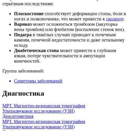
серьёзным последствиям:
Плоскостопие
способствует деформации стопы, боли в
ногах и позвоночнике, что может привести к
сколиозу
.
Варикоз
может осложниться тромбозом (закупорка
вены тромбом) или флебитом (воспаление стенок вен).
Подагра
в тяжёлых случаях приводит к почечным
камням, почечной недостаточности и даже летальному
исходу.
Диабетическая стопа
может привести к глубоким
язвам, потере чувствительности и ампутации
конечностей.
Группа заболеваний:
Симптомы заболеваний
Диагностика
МРТ. Магнитно-резонансная томография
Ультразвуковое исследование (УЗИ)
Денситометрия
МРТ. Магнитно-резонансная томография
Ультразвуковое исследование (УЗИ)