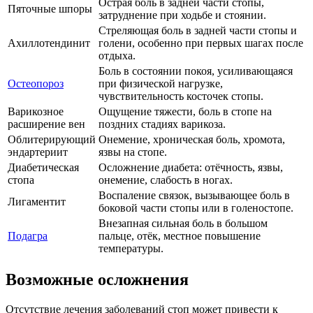
Острая боль в задней части стопы,
Пяточные шпоры
затруднение при ходьбе и стоянии.
Стреляющая боль в задней части стопы и
Ахиллотендинит
голени, особенно при первых шагах после
отдыха.
Боль в состоянии покоя, усиливающаяся
Остеопороз
при физической нагрузке,
чувствительность косточек стопы.
Варикозное
Ощущение тяжести, боль в стопе на
расширение вен
поздних стадиях варикоза.
Облитерирующий
Онемение, хроническая боль, хромота,
эндартериит
язвы на стопе.
Диабетическая
Осложнение диабета: отёчность, язвы,
стопа
онемение, слабость в ногах.
Воспаление связок, вызывающее боль в
Лигаментит
боковой части стопы или в голеностопе.
Внезапная сильная боль в большом
Подагра
пальце, отёк, местное повышение
температуры.
Возможные осложнения
Отсутствие лечения заболеваний стоп может привести к