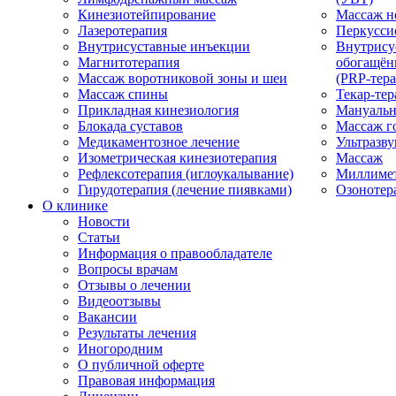
Кинезиотейпирование
Массаж н
Лазеротерапия
Перкусси
Внутрисуставные инъекции
Внутрису
Магнитотерапия
обогащён
Массаж воротниковой зоны и шеи
(PRP-тера
Массаж спины
Текар-тер
Прикладная кинезиология
Мануальн
Блокада суставов
Массаж г
Медикаментозное лечение
Ультразву
Изометрическая кинезиотерапия
Массаж
Рефлексотерапия (иглоукалывание)
Миллимет
Гирудотерапия (лечение пиявками)
Озонотер
О клинике
Новости
Статьи
Информация о правообладателе
Вопросы врачам
Отзывы о лечении
Видеоотзывы
Вакансии
Результаты лечения
Иногородним
О публичной оферте
Правовая информация