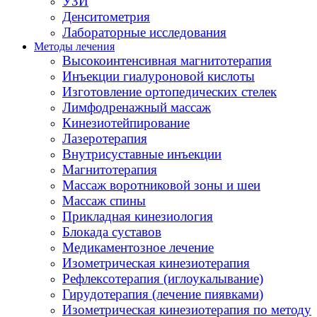
УЗИ
Денситометрия
Лабораторные исследования
Методы лечения
Высокоинтенсивная магнитотерапия
Инъекции гиалуроновой кислоты
Изготовление ортопедических стелек
Лимфодренажный массаж
Кинезиотейпирование
Лазеротерапия
Внутрисуставные инъекции
Магнитотерапия
Массаж воротниковой зоны и шеи
Массаж спины
Прикладная кинезиология
Блокада суставов
Медикаментозное лечение
Изометрическая кинезиотерапия
Рефлексотерапия (иглоукалывание)
Гирудотерапия (лечение пиявками)
Изометрическая кинезиотерапия по методу