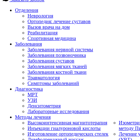
Отделения
Неврология
Ортопедия: лечение суставов
Вызов врача на дом
Реабилитация
Спортивная медицина
Заболевания
Заболевания нервной системы
Заболевания позвоночника
Заболевания суставов
Заболевания мягких тканей
Заболевания костной ткани
Травматология
Симптомы заболеваний
Диагностика
МРТ
УЗИ
Денситометрия
Лабораторные исследования
Методы лечения
Высокоинтенсивная магнитотерапия
Изометри
Инъекции гиалуроновой кислоты
методу П
Изготовление ортопедических стелек
Лечение 
Лимфодренажный массаж
(УВТ)