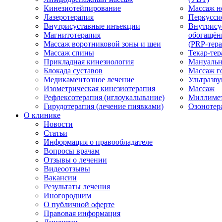
Кинезиотейпирование
Массаж н
Лазеротерапия
Перкусси
Внутрисуставные инъекции
Внутрису
Магнитотерапия
обогащён
Массаж воротниковой зоны и шеи
(PRP-тера
Массаж спины
Текар-тер
Прикладная кинезиология
Мануальн
Блокада суставов
Массаж г
Медикаментозное лечение
Ультразву
Изометрическая кинезиотерапия
Массаж
Рефлексотерапия (иглоукалывание)
Миллимет
Гирудотерапия (лечение пиявками)
Озонотер
О клинике
Новости
Статьи
Информация о правообладателе
Вопросы врачам
Отзывы о лечении
Видеоотзывы
Вакансии
Результаты лечения
Иногородним
О публичной оферте
Правовая информация