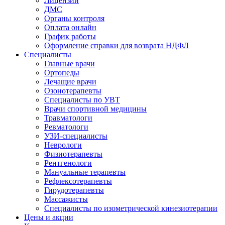
Лицензии
ДМС
Органы контроля
Оплата онлайн
График работы
Оформление справки для возврата НДФЛ
Специалисты
Главные врачи
Ортопеды
Лечащие врачи
Озонотерапевты
Специалисты по УВТ
Врачи спортивной медицины
Травматологи
Ревматологи
УЗИ-специалисты
Неврологи
Физиотерапевты
Рентгенологи
Мануальные терапевты
Рефлексотерапевты
Гирудотерапевты
Массажисты
Специалисты по изометрической кинезиотерапии
Цены и акции