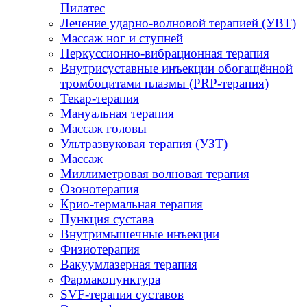
Пилатес
Лечение ударно-волновой терапией (УВТ)
Массаж ног и ступней
Перкуссионно-вибрационная терапия
Внутрисуставные инъекции обогащённой
тромбоцитами плазмы (PRP-терапия)
Текар-терапия
Мануальная терапия
Массаж головы
Ультразвуковая терапия (УЗТ)
Массаж
Миллиметровая волновая терапия
Озонотерапия
Крио-термальная терапия
Пункция сустава
Внутримышечные инъекции
Физиотерапия
Вакуумлазерная терапия
Фармакопунктура
SVF-терапия суставов