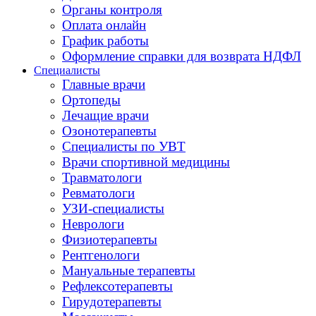
Органы контроля
Оплата онлайн
График работы
Оформление справки для возврата НДФЛ
Специалисты
Главные врачи
Ортопеды
Лечащие врачи
Озонотерапевты
Специалисты по УВТ
Врачи спортивной медицины
Травматологи
Ревматологи
УЗИ-специалисты
Неврологи
Физиотерапевты
Рентгенологи
Мануальные терапевты
Рефлексотерапевты
Гирудотерапевты