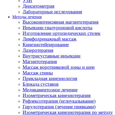
УЗИ
Денситометрия
Лабораторные исследования
Методы лечения
Высокоинтенсивная магнитотерапия
Инъекции гиалуроновой кислоты
Изготовление ортопедических стелек
Лимфодренажный массаж
Кинезиотейпирование
Лазеротерапия
Внутрисуставные инъекции
Магнитотерапия
Массаж воротниковой зоны и шеи
Массаж спины
Прикладная кинезиология
Блокада суставов
Медикаментозное лечение
Изометрическая кинезиотерапия
Рефлексотерапия (иглоукалывание)
Гирудотерапия (лечение пиявками)
Изометрическая кинезиотерапия по методу