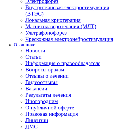
Электрофорез
Внутритканевая электростимуляция
(ВТЭС)
Локальная криотерапия
Магнитолазеротерапия (МЛТ)
Ультрафонофорез
Чрескожная электронейростимуляция
О клинике
Новости
Статьи
Информация о правообладателе
Вопросы врачам
Отзывы о лечении
Видеоотзывы
Вакансии
Результаты лечения
Иногородним
О публичной оферте
Правовая информация
Лицензии
ДМС