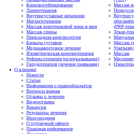
Кинезиотейпирование
Массаж н
Лазеротерапия
Перкусси
Внутрисуставные инъекции
Внутрису
Магнитотерапия
обогащён
Массаж воротниковой зоны и шеи
(PRP-тера
Массаж спины
Текар-тер
Прикладная кинезиология
Мануальн
Блокада суставов
Массаж г
Медикаментозное лечение
Ультразву
Изометрическая кинезиотерапия
Массаж
Рефлексотерапия (иглоукалывание)
Миллимет
Гирудотерапия (лечение пиявками)
Озонотер
О клинике
Новости
Статьи
Информация о правообладателе
Вопросы врачам
Отзывы о лечении
Видеоотзывы
Вакансии
Результаты лечения
Иногородним
О публичной оферте
Правовая информация