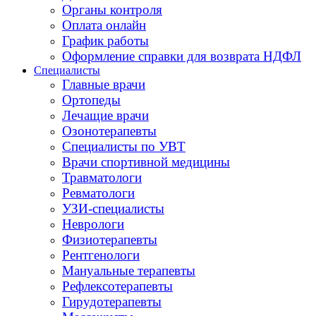
Органы контроля
Оплата онлайн
График работы
Оформление справки для возврата НДФЛ
Специалисты
Главные врачи
Ортопеды
Лечащие врачи
Озонотерапевты
Специалисты по УВТ
Врачи спортивной медицины
Травматологи
Ревматологи
УЗИ-специалисты
Неврологи
Физиотерапевты
Рентгенологи
Мануальные терапевты
Рефлексотерапевты
Гирудотерапевты