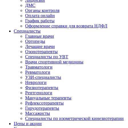
Лицензии
ДМС
Органы контроля
Оплата онлайн
График работы
Оформление справки для возврата НДФЛ
Специалисты
Главные врачи
Ортопеды
Лечащие врачи
Озонотерапевты
Специалисты по УВТ
Врачи спортивной медицины
Травматологи
Ревматологи
УЗИ-специалисты
Неврологи
Физиотерапевты
Рентгенологи
Мануальные терапевты
Рефлексотерапевты
Гирудотерапевты
Массажисты
Специалисты по изометрической кинезиотерапии
Цены и акции