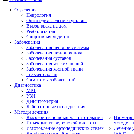
Отделения
Неврология
Ортопедия: лечение суставов
Вызов врача на дом
Реабилитация
Спортивная медицина
Заболевания
Заболевания нервной системы
Заболевания позвоночника
Заболевания суставов
Заболевания мягких тканей
Заболевания костной ткани
Травматология
Симптомы заболеваний
Диагностика
МРТ
УЗИ
Денситометрия
Лабораторные исследования
Методы лечения
Высокоинтенсивная магнитотерапия
Изометри
Инъекции гиалуроновой кислоты
методу П
Изготовление ортопедических стелек
Лечение 
Лимфодренажный массаж
(УВТ)