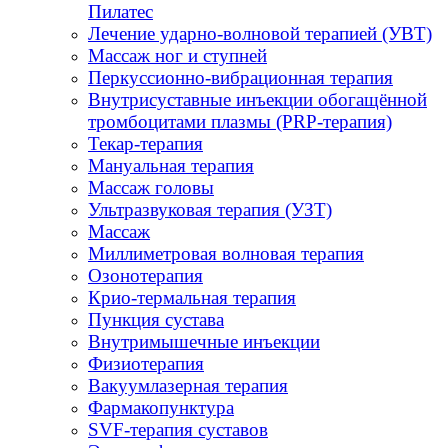
Пилатес
Лечение ударно-волновой терапией (УВТ)
Массаж ног и ступней
Перкуссионно-вибрационная терапия
Внутрисуставные инъекции обогащённой
тромбоцитами плазмы (PRP-терапия)
Текар-терапия
Мануальная терапия
Массаж головы
Ультразвуковая терапия (УЗТ)
Массаж
Миллиметровая волновая терапия
Озонотерапия
Крио-термальная терапия
Пункция сустава
Внутримышечные инъекции
Физиотерапия
Вакуумлазерная терапия
Фармакопунктура
SVF-терапия суставов