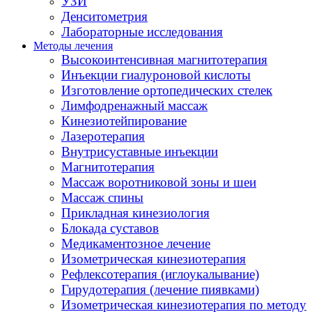
УЗИ
Денситометрия
Лабораторные исследования
Методы лечения
Высокоинтенсивная магнитотерапия
Инъекции гиалуроновой кислоты
Изготовление ортопедических стелек
Лимфодренажный массаж
Кинезиотейпирование
Лазеротерапия
Внутрисуставные инъекции
Магнитотерапия
Массаж воротниковой зоны и шеи
Массаж спины
Прикладная кинезиология
Блокада суставов
Медикаментозное лечение
Изометрическая кинезиотерапия
Рефлексотерапия (иглоукалывание)
Гирудотерапия (лечение пиявками)
Изометрическая кинезиотерапия по методу