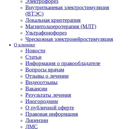
Электрофорез
Внутритканевая электростимуляция
(ВТЭС)
Локальная криотерапия
Магнитолазеротерапия (МЛТ)
Ультрафонофорез
Чрескожная электронейростимуляция
О клинике
Новости
Статьи
Информация о правообладателе
Вопросы врачам
Отзывы о лечении
Видеоотзывы
Вакансии
Результаты лечения
Иногородним
О публичной оферте
Правовая информация
Лицензии
ДМС