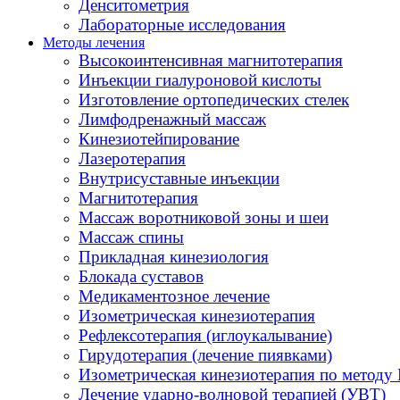
Денситометрия
Лабораторные исследования
Методы лечения
Высокоинтенсивная магнитотерапия
Инъекции гиалуроновой кислоты
Изготовление ортопедических стелек
Лимфодренажный массаж
Кинезиотейпирование
Лазеротерапия
Внутрисуставные инъекции
Магнитотерапия
Массаж воротниковой зоны и шеи
Массаж спины
Прикладная кинезиология
Блокада суставов
Медикаментозное лечение
Изометрическая кинезиотерапия
Рефлексотерапия (иглоукалывание)
Гирудотерапия (лечение пиявками)
Изометрическая кинезиотерапия по методу 
Лечение ударно-волновой терапией (УВТ)