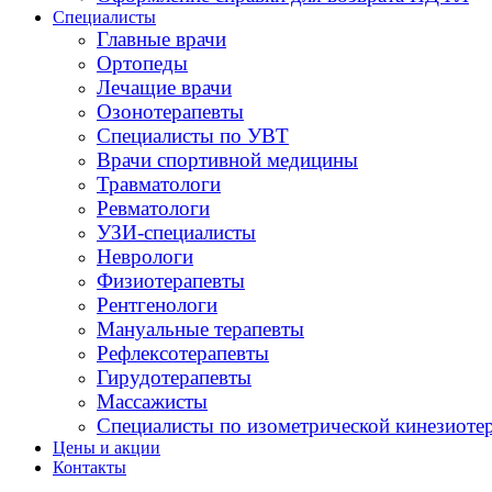
Специалисты
Главные врачи
Ортопеды
Лечащие врачи
Озонотерапевты
Специалисты по УВТ
Врачи спортивной медицины
Травматологи
Ревматологи
УЗИ-специалисты
Неврологи
Физиотерапевты
Рентгенологи
Мануальные терапевты
Рефлексотерапевты
Гирудотерапевты
Массажисты
Специалисты по изометрической кинезиоте
Цены и акции
Контакты