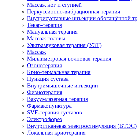
Массаж ног и ступней
Перкуссионно-вибрационная терапия
Внутрисуставные инъекции обогащённой т
Текар-терапия
Мануальная терапия
Массаж головы
Ультразвуковая терапия (УЗТ)
Массаж
Миллиметровая волновая терапия
Озонотерапия
Крио-термальная терапия
Пункция сустава
Внутримышечные инъекции
Физиотерапия
Вакуумлазерная терапия
Фармакопунктура
SVF-терапия суставов
Электрофорез
Внутритканевая электростимуляция (ВТЭС)
Локальная криотерапия