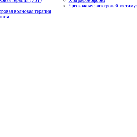
ковая терапия (УЗТ)
Ультрафонофорез
Чрескожная электронейростиму
ровая волновая терапия
апия