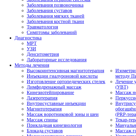
Заболевания позвоночника
Заболевания суставов
Заболевания мягких тканей
Заболевания костной ткани
Травматология
Симптомы заболеваний
Диагностика
МРТ
УЗИ
Денситометрия
Лабораторные исследования
Методы лечения
Высокоинтенсивная магнитотерапия
Изометри
Инъекции гиалуроновой кислоты
методу П
Изготовление ортопедических стелек
Лечение 
Лимфодренажный массаж
(УВТ)
Кинезиотейпирование
Массаж н
Лазеротерапия
Перкусси
Внутрисуставные инъекции
Внутрису
Магнитотерапия
обогащён
Массаж воротниковой зоны и шеи
(PRP-тера
Массаж спины
Текар-тер
Прикладная кинезиология
Мануальн
Блокада суставов
Массаж г