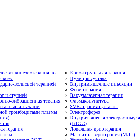
ческая кинезиотерапия по
Крио-термальная терапия
илатес
Пункция сустава
ударно-волновой терапией
Внутримышечные инъекции
Физиотерапия
ог и ступней
Вакуумлазерная терапия
онно-вибрационная терапия
Фармакопунктура
ставные инъекции
SVF-терапия суставов
ной тромбоцитами плазмы
Электрофорез
пия)
Внутритканевая электростимул
апия
(ВТЭС)
ая терапия
Локальная криотерапия
оловы
Магнитолазеротерапия (МЛТ)