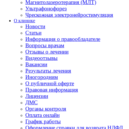
Магнитолазеротерапия (МЛТ)
Ультрафонофорез
Чрескожная электронейростимуляция
О клинике
Новости
Статьи
Информация о правообладателе
Вопросы врачам
Отзывы о лечении
Видеоотзывы
Вакансии
Результаты лечения
Иногородним
О публичной оферте
Правовая информация
Лицензии
ДМС
Органы контроля
Оплата онлайн
График работы
Оформление справки для возврата НДФЛ