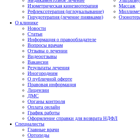
Медикаментозное лечение
Ультразву
Изометрическая кинезиотерапия
Массаж
Рефлексотерапия (иглоукалывание)
Миллимет
Гирудотерапия (лечение пиявками)
Озонотер
О клинике
Новости
Статьи
Информация о правообладателе
Вопросы врачам
Отзывы о лечении
Видеоотзывы
Вакансии
Результаты лечения
Иногородним
О публичной оферте
Правовая информация
Лицензии
ДМС
Органы контроля
Оплата онлайн
График работы
Оформление справки для возврата НДФЛ
Специалисты
Главные врачи
Ортопеды