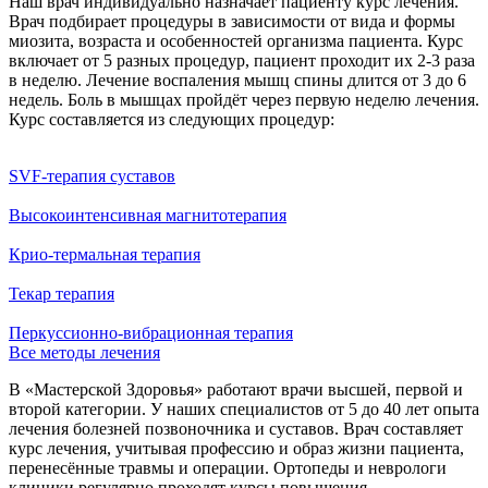
Наш врач индивидуально назначает пациенту курс лечения.
Врач подбирает процедуры в зависимости от вида и формы
миозита, возраста и особенностей организма пациента. Курс
включает от 5 разных процедур, пациент проходит их 2-3 раза
в неделю. Лечение воспаления мышц спины длится от 3 до 6
недель. Боль в мышцах пройдёт через первую неделю лечения.
Курс составляется из следующих процедур:
SVF-терапия суставов
Высокоинтенсивная магнитотерапия
Крио-термальная терапия
Текар терапия
Перкуссионно-вибрационная терапия
Все методы лечения
В «Мастерской Здоровья» работают врачи высшей, первой и
второй категории. У наших специалистов от 5 до 40 лет опыта
лечения болезней позвоночника и суставов. Врач составляет
курс лечения, учитывая профессию и образ жизни пациента,
перенесённые травмы и операции. Ортопеды и неврологи
клиники регулярно проходят курсы повышения