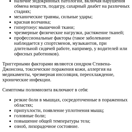
наличие эндокринных патологий, включая нарушения
обмена веществ, подагру, сахарный диабет на различных
стадиях;
механические травмы, сильные удары;
красная волчанка;
гипертонус мышечной ткани;
чрезмерные физические нагрузки, растяжение тканей;
профессиональные факторы (такое заболевание
наблюдается у спортсменов, музыкантов, при
длительной сидячей работе, например, у водителей или
офисных работников).
Триггерными факторами являются синдром Стивена-
Джонсона, токсические поражения кожи, аллергия на
медикаменты, чрезмерная инсоляция, переохлаждение,
хронические инфекции.
Симптомы полимиозита
включают в себя:
резкие боли в мышцах, сосредоточенные в пораженных
областях;
припухлости, появление уплотнения мышц;
головные боли;
повышение общей температуры тела;
озноб, лихорадочное состояние.