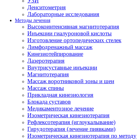
УЗИ
Денситометрия
Лабораторные исследования
Методы лечения
Высокоинтенсивная магнитотерапия
Инъекции гиалуроновой кислоты
Изготовление ортопедических стелек
Лимфодренажный массаж
Кинезиотейпирование
Лазеротерапия
Внутрисуставные инъекции
Магнитотерапия
Массаж воротниковой зоны и шеи
Массаж спины
Прикладная кинезиология
Блокада суставов
Медикаментозное лечение
Изометрическая кинезиотерапия
Рефлексотерапия (иглоукалывание)
Гирудотерапия (лечение пиявками)
Изометрическая кинезиотерапия по методу