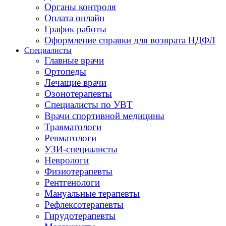
Органы контроля
Оплата онлайн
График работы
Оформление справки для возврата НДФЛ
Специалисты
Главные врачи
Ортопеды
Лечащие врачи
Озонотерапевты
Специалисты по УВТ
Врачи спортивной медицины
Травматологи
Ревматологи
УЗИ-специалисты
Неврологи
Физиотерапевты
Рентгенологи
Мануальные терапевты
Рефлексотерапевты
Гирудотерапевты