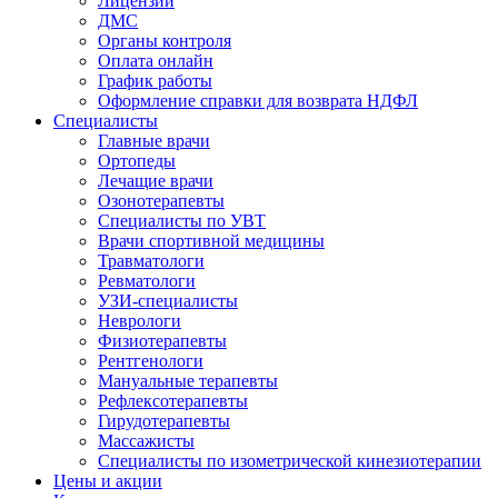
Лицензии
ДМС
Органы контроля
Оплата онлайн
График работы
Оформление справки для возврата НДФЛ
Специалисты
Главные врачи
Ортопеды
Лечащие врачи
Озонотерапевты
Специалисты по УВТ
Врачи спортивной медицины
Травматологи
Ревматологи
УЗИ-специалисты
Неврологи
Физиотерапевты
Рентгенологи
Мануальные терапевты
Рефлексотерапевты
Гирудотерапевты
Массажисты
Специалисты по изометрической кинезиотерапии
Цены и акции