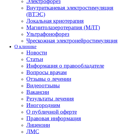
Электрофорез
Внутритканевая электростимуляция
(ВТЭС)
Локальная криотерапия
Магнитолазеротерапия (МЛТ)
Ультрафонофорез
Чрескожная электронейростимуляция
О клинике
Новости
Статьи
Информация о правообладателе
Вопросы врачам
Отзывы о лечении
Видеоотзывы
Вакансии
Результаты лечения
Иногородним
О публичной оферте
Правовая информация
Лицензии
ДМС