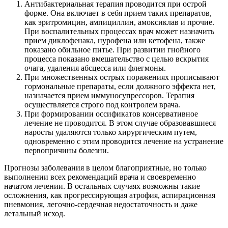
Антибактериальная терапия проводится при острой
форме. Она включает в себя прием таких препаратов,
как эритромицин, ампициллин, амоксиклав и прочие.
При воспалительных процессах врач может назначить
прием диклофенака, нурофена или кетофена, также
показано обильное питье. При развитии гнойного
процесса показано вмешательство с целью вскрытия
очага, удаления абсцесса или флегмоны.
При множественных острых поражениях прописывают
гормональные препараты, если должного эффекта нет,
назначается прием иммуносупрессоров. Терапия
осуществляется строго под контролем врача.
При формировании оссификатов консервативное
лечение не проводится. В этом случае образовавшиеся
наросты удаляются только хирургическим путем,
одновременно с этим проводится лечение на устранение
первопричины болезни.
Прогнозы заболевания в целом благоприятные, но только
выполнении всех рекомендаций врача и своевременно
начатом лечении. В остальных случаях возможны такие
осложнения, как прогрессирующая атрофия, аспирационная
пневмония, легочно-сердечная недостаточность и даже
летальный исход.