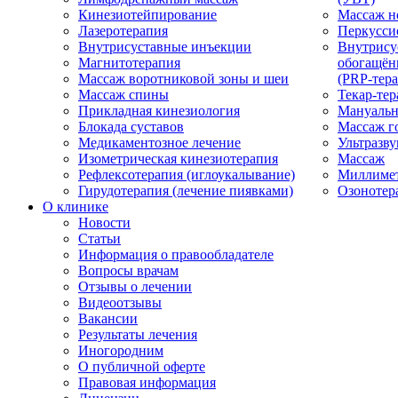
Кинезиотейпирование
Массаж н
Лазеротерапия
Перкусси
Внутрисуставные инъекции
Внутрису
Магнитотерапия
обогащён
Массаж воротниковой зоны и шеи
(PRP-тера
Массаж спины
Текар-тер
Прикладная кинезиология
Мануальн
Блокада суставов
Массаж г
Медикаментозное лечение
Ультразву
Изометрическая кинезиотерапия
Массаж
Рефлексотерапия (иглоукалывание)
Миллимет
Гирудотерапия (лечение пиявками)
Озонотер
О клинике
Новости
Статьи
Информация о правообладателе
Вопросы врачам
Отзывы о лечении
Видеоотзывы
Вакансии
Результаты лечения
Иногородним
О публичной оферте
Правовая информация