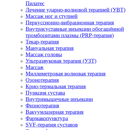
Пилатес
Лечение ударно-волновой терапией (УВТ)
Массаж ног и ступней
Перкуссионно-вибрационная терапия
Внутрисуставные инъекции обогащённой
тромбоцитами плазмы (PRP-терапия)
Текар-терапия
Мануальная терапия
Массаж головы
Ультразвуковая терапия (УЗТ)
Массаж
Миллиметровая волновая терапия
Озонотерапия
Крио-термальная терапия
Пункция сустава
Внутримышечные инъекции
Физиотерапия
Вакуумлазерная терапия
Фармакопунктура
SVF-терапия суставов