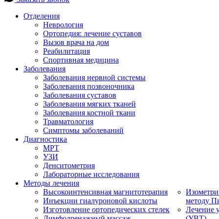
Отделения
Неврология
Ортопедия: лечение суставов
Вызов врача на дом
Реабилитация
Спортивная медицина
Заболевания
Заболевания нервной системы
Заболевания позвоночника
Заболевания суставов
Заболевания мягких тканей
Заболевания костной ткани
Травматология
Симптомы заболеваний
Диагностика
МРТ
УЗИ
Денситометрия
Лабораторные исследования
Методы лечения
Высокоинтенсивная магнитотерапия
Изометри
Инъекции гиалуроновой кислоты
методу П
Изготовление ортопедических стелек
Лечение 
Лимфодренажный массаж
(УВТ)