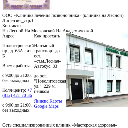
ООО «Клиника лечения позвоночника» (клиника на Лесной):
Лицензия_стр.1
Контакты
На Лесной
На Московской
На Академической
Адрес
Как проехать
Полюстровский
Наземный
пр., д. 68А лит.
транспорт до
Б
ост.
«ст.м.Лесная»
Время работы
Автобус: 33
с 9:00 до 21:00,
до ост.
без выходных
"Новолитовская
ул.", 229 м.
Колл-центр:
+7
пешком
(812) 421-70-36
Яндекс.Карты
с 9:00 до 21:00,
Google.Maps
без выходных
Сеть специализированных клиник «Мастерская здоровья»