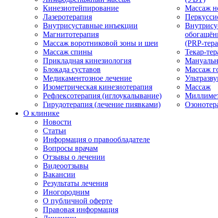
Кинезиотейпирование
Массаж н
Лазеротерапия
Перкусси
Внутрисуставные инъекции
Внутрису
Магнитотерапия
обогащён
Массаж воротниковой зоны и шеи
(PRP-тера
Массаж спины
Текар-тер
Прикладная кинезиология
Мануальн
Блокада суставов
Массаж г
Медикаментозное лечение
Ультразву
Изометрическая кинезиотерапия
Массаж
Рефлексотерапия (иглоукалывание)
Миллимет
Гирудотерапия (лечение пиявками)
Озонотер
О клинике
Новости
Статьи
Информация о правообладателе
Вопросы врачам
Отзывы о лечении
Видеоотзывы
Вакансии
Результаты лечения
Иногородним
О публичной оферте
Правовая информация