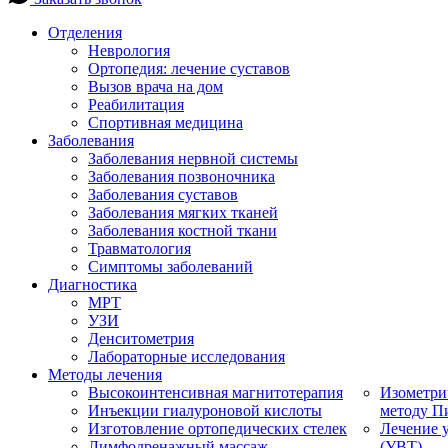
Отделения
Неврология
Ортопедия: лечение суставов
Вызов врача на дом
Реабилитация
Спортивная медицина
Заболевания
Заболевания нервной системы
Заболевания позвоночника
Заболевания суставов
Заболевания мягких тканей
Заболевания костной ткани
Травматология
Симптомы заболеваний
Диагностика
МРТ
УЗИ
Денситометрия
Лабораторные исследования
Методы лечения
Высокоинтенсивная магнитотерапия
Изометри
Инъекции гиалуроновой кислоты
методу П
Изготовление ортопедических стелек
Лечение 
Лимфодренажный массаж
(УВТ)