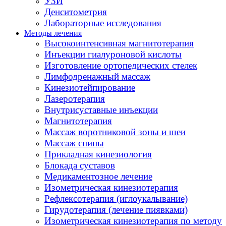
УЗИ
Денситометрия
Лабораторные исследования
Методы лечения
Высокоинтенсивная магнитотерапия
Инъекции гиалуроновой кислоты
Изготовление ортопедических стелек
Лимфодренажный массаж
Кинезиотейпирование
Лазеротерапия
Внутрисуставные инъекции
Магнитотерапия
Массаж воротниковой зоны и шеи
Массаж спины
Прикладная кинезиология
Блокада суставов
Медикаментозное лечение
Изометрическая кинезиотерапия
Рефлексотерапия (иглоукалывание)
Гирудотерапия (лечение пиявками)
Изометрическая кинезиотерапия по методу