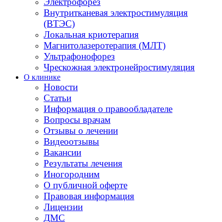
Электрофорез
Внутритканевая электростимуляция
(ВТЭС)
Локальная криотерапия
Магнитолазеротерапия (МЛТ)
Ультрафонофорез
Чрескожная электронейростимуляция
О клинике
Новости
Статьи
Информация о правообладателе
Вопросы врачам
Отзывы о лечении
Видеоотзывы
Вакансии
Результаты лечения
Иногородним
О публичной оферте
Правовая информация
Лицензии
ДМС