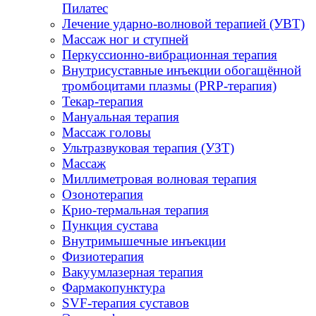
Пилатес
Лечение ударно-волновой терапией (УВТ)
Массаж ног и ступней
Перкуссионно-вибрационная терапия
Внутрисуставные инъекции обогащённой
тромбоцитами плазмы (PRP-терапия)
Текар-терапия
Мануальная терапия
Массаж головы
Ультразвуковая терапия (УЗТ)
Массаж
Миллиметровая волновая терапия
Озонотерапия
Крио-термальная терапия
Пункция сустава
Внутримышечные инъекции
Физиотерапия
Вакуумлазерная терапия
Фармакопунктура
SVF-терапия суставов