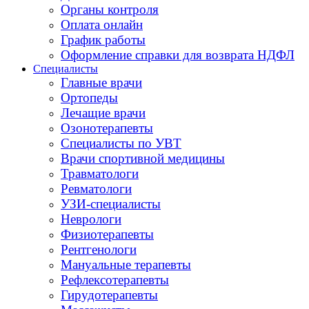
Органы контроля
Оплата онлайн
График работы
Оформление справки для возврата НДФЛ
Специалисты
Главные врачи
Ортопеды
Лечащие врачи
Озонотерапевты
Специалисты по УВТ
Врачи спортивной медицины
Травматологи
Ревматологи
УЗИ-специалисты
Неврологи
Физиотерапевты
Рентгенологи
Мануальные терапевты
Рефлексотерапевты
Гирудотерапевты