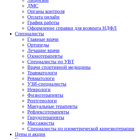
Лицензии
ДМС
Органы контроля
Оплата онлайн
График работы
Оформление справки для возврата НДФЛ
Специалисты
Главные врачи
Ортопеды
Лечащие врачи
Озонотерапевты
Специалисты по УВТ
Врачи спортивной медицины
Травматологи
Ревматологи
УЗИ-специалисты
Неврологи
Физиотерапевты
Рентгенологи
Мануальные терапевты
Рефлексотерапевты
Гирудотерапевты
Массажисты
Специалисты по изометрической кинезиотерапии
Цены и акции