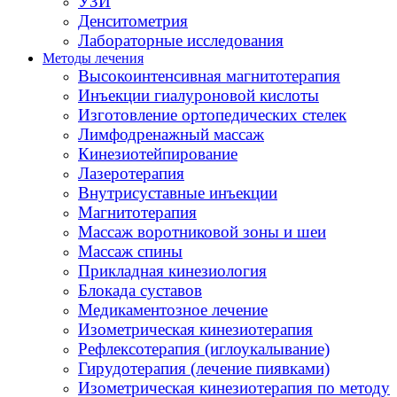
УЗИ
Денситометрия
Лабораторные исследования
Методы лечения
Высокоинтенсивная магнитотерапия
Инъекции гиалуроновой кислоты
Изготовление ортопедических стелек
Лимфодренажный массаж
Кинезиотейпирование
Лазеротерапия
Внутрисуставные инъекции
Магнитотерапия
Массаж воротниковой зоны и шеи
Массаж спины
Прикладная кинезиология
Блокада суставов
Медикаментозное лечение
Изометрическая кинезиотерапия
Рефлексотерапия (иглоукалывание)
Гирудотерапия (лечение пиявками)
Изометрическая кинезиотерапия по методу