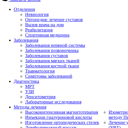
Отделения
Неврология
Ортопедия: лечение суставов
Вызов врача на дом
Реабилитация
Спортивная медицина
Заболевания
Заболевания нервной системы
Заболевания позвоночника
Заболевания суставов
Заболевания мягких тканей
Заболевания костной ткани
Травматология
Симптомы заболеваний
Диагностика
МРТ
УЗИ
Денситометрия
Лабораторные исследования
Методы лечения
Высокоинтенсивная магнитотерапия
Изометри
Инъекции гиалуроновой кислоты
методу П
Изготовление ортопедических стелек
Лечение 
Лимфодренажный массаж
(УВТ)