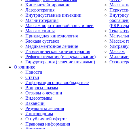
Кинезиотейпирование
Массаж н
Лазеротерапия
Перкусси
Внутрисуставные инъекции
Внутрису
Магнитотерапия
обогащён
Массаж воротниковой зоны и шеи
(PRP-тера
Массаж спины
Текар-тер
Прикладная кинезиология
Мануальн
Блокада суставов
Массаж г
Медикаментозное лечение
Ультразву
Изометрическая кинезиотерапия
Массаж
Рефлексотерапия (иглоукалывание)
Миллимет
Гирудотерапия (лечение пиявками)
Озонотер
О клинике
Новости
Статьи
Информация о правообладателе
Вопросы врачам
Отзывы о лечении
Видеоотзывы
Вакансии
Результаты лечения
Иногородним
О публичной оферте
Правовая информация