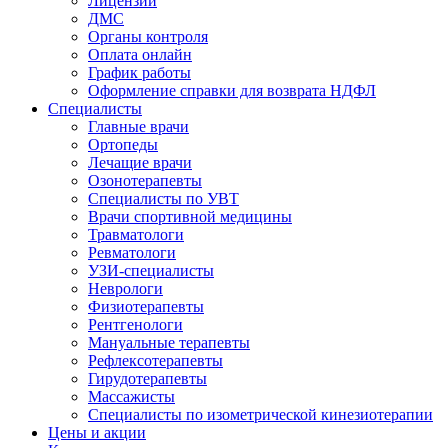
Лицензии
ДМС
Органы контроля
Оплата онлайн
График работы
Оформление справки для возврата НДФЛ
Специалисты
Главные врачи
Ортопеды
Лечащие врачи
Озонотерапевты
Специалисты по УВТ
Врачи спортивной медицины
Травматологи
Ревматологи
УЗИ-специалисты
Неврологи
Физиотерапевты
Рентгенологи
Мануальные терапевты
Рефлексотерапевты
Гирудотерапевты
Массажисты
Специалисты по изометрической кинезиотерапии
Цены и акции