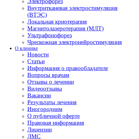
Электрофорез
Внутритканевая электростимуляция
(ВТЭС)
Локальная криотерапия
Магнитолазеротерапия (МЛТ)
Ультрафонофорез
Чрескожная электронейростимуляция
О клинике
Новости
Статьи
Информация о правообладателе
Вопросы врачам
Отзывы о лечении
Видеоотзывы
Вакансии
Результаты лечения
Иногородним
О публичной оферте
Правовая информация
Лицензии
ДМС