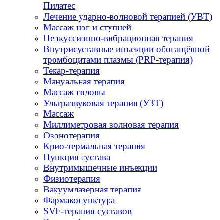
Пилатес
Лечение ударно-волновой терапией (УВТ)
Массаж ног и ступней
Перкуссионно-вибрационная терапия
Внутрисуставные инъекции обогащённой
тромбоцитами плазмы (PRP-терапия)
Текар-терапия
Мануальная терапия
Массаж головы
Ультразвуковая терапия (УЗТ)
Массаж
Миллиметровая волновая терапия
Озонотерапия
Крио-термальная терапия
Пункция сустава
Внутримышечные инъекции
Физиотерапия
Вакуумлазерная терапия
Фармакопунктура
SVF-терапия суставов