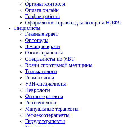
Органы контроля
Оплата онлайн
График работы
Оформление справки для возврата НДФЛ
Специалисты
Главные врачи
Ортопеды
Лечащие врачи
Озонотерапевты
Специалисты по УВТ
Врачи спортивной медицины
Травматологи
Ревматологи
УЗИ-специалисты
Неврологи
Физиотерапевты
Рентгенологи
Мануальные терапевты
Рефлексотерапевты
Гирудотерапевты