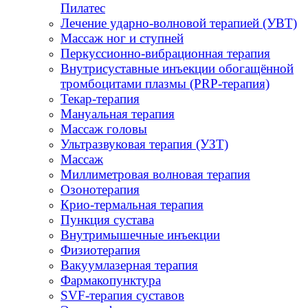
Пилатес
Лечение ударно-волновой терапией (УВТ)
Массаж ног и ступней
Перкуссионно-вибрационная терапия
Внутрисуставные инъекции обогащённой
тромбоцитами плазмы (PRP-терапия)
Текар-терапия
Мануальная терапия
Массаж головы
Ультразвуковая терапия (УЗТ)
Массаж
Миллиметровая волновая терапия
Озонотерапия
Крио-термальная терапия
Пункция сустава
Внутримышечные инъекции
Физиотерапия
Вакуумлазерная терапия
Фармакопунктура
SVF-терапия суставов