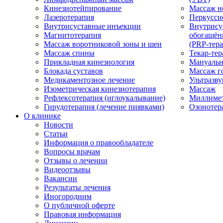
Кинезиотейпирование
Массаж н
Лазеротерапия
Перкусси
Внутрисуставные инъекции
Внутрису
Магнитотерапия
обогащён
Массаж воротниковой зоны и шеи
(PRP-тера
Массаж спины
Текар-тер
Прикладная кинезиология
Мануальн
Блокада суставов
Массаж г
Медикаментозное лечение
Ультразву
Изометрическая кинезиотерапия
Массаж
Рефлексотерапия (иглоукалывание)
Миллимет
Гирудотерапия (лечение пиявками)
Озонотер
О клинике
Новости
Статьи
Информация о правообладателе
Вопросы врачам
Отзывы о лечении
Видеоотзывы
Вакансии
Результаты лечения
Иногородним
О публичной оферте
Правовая информация