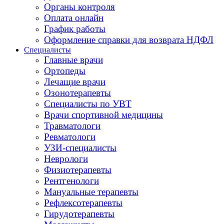
Органы контроля
Оплата онлайн
График работы
Оформление справки для возврата НДФЛ
Специалисты
Главные врачи
Ортопеды
Лечащие врачи
Озонотерапевты
Специалисты по УВТ
Врачи спортивной медицины
Травматологи
Ревматологи
УЗИ-специалисты
Неврологи
Физиотерапевты
Рентгенологи
Мануальные терапевты
Рефлексотерапевты
Гирудотерапевты