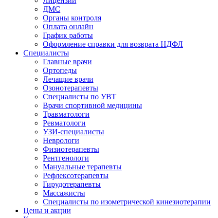
Лицензии
ДМС
Органы контроля
Оплата онлайн
График работы
Оформление справки для возврата НДФЛ
Специалисты
Главные врачи
Ортопеды
Лечащие врачи
Озонотерапевты
Специалисты по УВТ
Врачи спортивной медицины
Травматологи
Ревматологи
УЗИ-специалисты
Неврологи
Физиотерапевты
Рентгенологи
Мануальные терапевты
Рефлексотерапевты
Гирудотерапевты
Массажисты
Специалисты по изометрической кинезиотерапии
Цены и акции