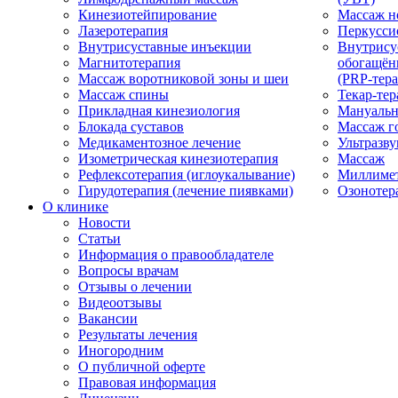
Кинезиотейпирование
Массаж н
Лазеротерапия
Перкусси
Внутрисуставные инъекции
Внутрису
Магнитотерапия
обогащён
Массаж воротниковой зоны и шеи
(PRP-тера
Массаж спины
Текар-тер
Прикладная кинезиология
Мануальн
Блокада суставов
Массаж г
Медикаментозное лечение
Ультразву
Изометрическая кинезиотерапия
Массаж
Рефлексотерапия (иглоукалывание)
Миллимет
Гирудотерапия (лечение пиявками)
Озонотер
О клинике
Новости
Статьи
Информация о правообладателе
Вопросы врачам
Отзывы о лечении
Видеоотзывы
Вакансии
Результаты лечения
Иногородним
О публичной оферте
Правовая информация