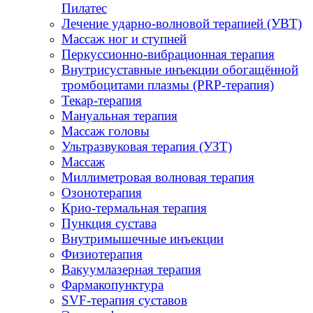
Пилатес
Лечение ударно-волновой терапией (УВТ)
Массаж ног и ступней
Перкуссионно-вибрационная терапия
Внутрисуставные инъекции обогащённой
тромбоцитами плазмы (PRP-терапия)
Текар-терапия
Мануальная терапия
Массаж головы
Ультразвуковая терапия (УЗТ)
Массаж
Миллиметровая волновая терапия
Озонотерапия
Крио-термальная терапия
Пункция сустава
Внутримышечные инъекции
Физиотерапия
Вакуумлазерная терапия
Фармакопунктура
SVF-терапия суставов