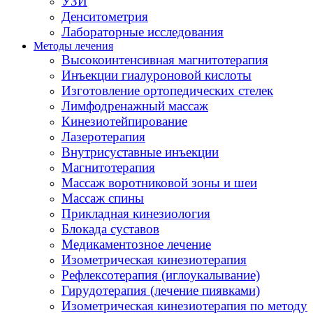
УЗИ
Денситометрия
Лабораторные исследования
Методы лечения
Высокоинтенсивная магнитотерапия
Инъекции гиалуроновой кислоты
Изготовление ортопедических стелек
Лимфодренажный массаж
Кинезиотейпирование
Лазеротерапия
Внутрисуставные инъекции
Магнитотерапия
Массаж воротниковой зоны и шеи
Массаж спины
Прикладная кинезиология
Блокада суставов
Медикаментозное лечение
Изометрическая кинезиотерапия
Рефлексотерапия (иглоукалывание)
Гирудотерапия (лечение пиявками)
Изометрическая кинезиотерапия по методу