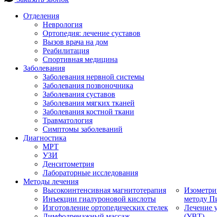
Отделения
Неврология
Ортопедия: лечение суставов
Вызов врача на дом
Реабилитация
Спортивная медицина
Заболевания
Заболевания нервной системы
Заболевания позвоночника
Заболевания суставов
Заболевания мягких тканей
Заболевания костной ткани
Травматология
Симптомы заболеваний
Диагностика
МРТ
УЗИ
Денситометрия
Лабораторные исследования
Методы лечения
Высокоинтенсивная магнитотерапия
Изометри
Инъекции гиалуроновой кислоты
методу П
Изготовление ортопедических стелек
Лечение 
Лимфодренажный массаж
(УВТ)