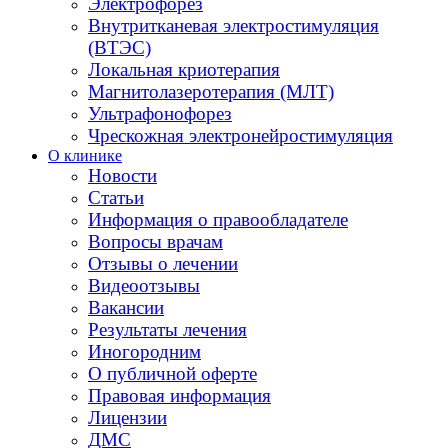
Электрофорез
Внутритканевая электростимуляция
(ВТЭС)
Локальная криотерапия
Магнитолазеротерапия (МЛТ)
Ультрафонофорез
Чрескожная электронейростимуляция
О клинике
Новости
Статьи
Информация о правообладателе
Вопросы врачам
Отзывы о лечении
Видеоотзывы
Вакансии
Результаты лечения
Иногородним
О публичной оферте
Правовая информация
Лицензии
ДМС