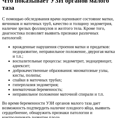
Что показывает УЗИ органов малого
таза
С помощью обследования врачи оценивают состояние матки,
яичников и маточных труб, качество и толщину эндометрия,
наличие зрелых фолликулов и желтого тела. Кроме того,
диагностика позволяет выявить признаки различных
патологий:
врожденные нарушения строения матки и придатков:
недоразвитие, неправильное положение, двурогая матка
и т.п.;
воспалительные процессы: эндометрит, эндоцервицит,
аднексит;
доброкачественные образования: миоматозные узлы,
кисты, полипы;
спайки в маточных трубах;
гиперплазия эндометрия;
внематочная беременность;
неправильное положение маточной спирали и т.п.
Во время беременности УЗИ органов малого таза дает
возможность подтвердить наличие плодного яйца, выявить
сердцебиение, обнаружить признаки патологии и
контролировать развитие плода.