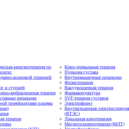
ческая кинезиотерапия по
Крио-термальная терапия
илатес
Пункция сустава
ударно-волновой терапией
Внутримышечные инъекции
Физиотерапия
ог и ступней
Вакуумлазерная терапия
онно-вибрационная терапия
Фармакопунктура
ставные инъекции
SVF-терапия суставов
ной тромбоцитами плазмы
Электрофорез
пия)
Внутритканевая электростимул
апия
(ВТЭС)
ая терапия
Локальная криотерапия
оловы
Магнитолазеротерапия (МЛТ)