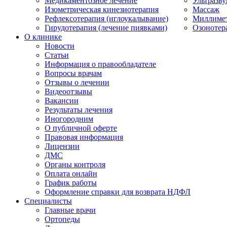
Медикаментозное лечение
Ультразву
Изометрическая кинезиотерапия
Массаж
Рефлексотерапия (иглоукалывание)
Миллимет
Гирудотерапия (лечение пиявками)
Озонотер
О клинике
Новости
Статьи
Информация о правообладателе
Вопросы врачам
Отзывы о лечении
Видеоотзывы
Вакансии
Результаты лечения
Иногородним
О публичной оферте
Правовая информация
Лицензии
ДМС
Органы контроля
Оплата онлайн
График работы
Оформление справки для возврата НДФЛ
Специалисты
Главные врачи
Ортопеды