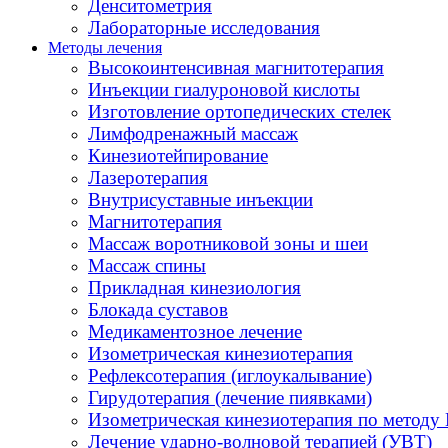
Денситометрия
Лабораторные исследования
Методы лечения
Высокоинтенсивная магнитотерапия
Инъекции гиалуроновой кислоты
Изготовление ортопедических стелек
Лимфодренажный массаж
Кинезиотейпирование
Лазеротерапия
Внутрисуставные инъекции
Магнитотерапия
Массаж воротниковой зоны и шеи
Массаж спины
Прикладная кинезиология
Блокада суставов
Медикаментозное лечение
Изометрическая кинезиотерапия
Рефлексотерапия (иглоукалывание)
Гирудотерапия (лечение пиявками)
Изометрическая кинезиотерапия по методу 
Лечение ударно-волновой терапией (УВТ)