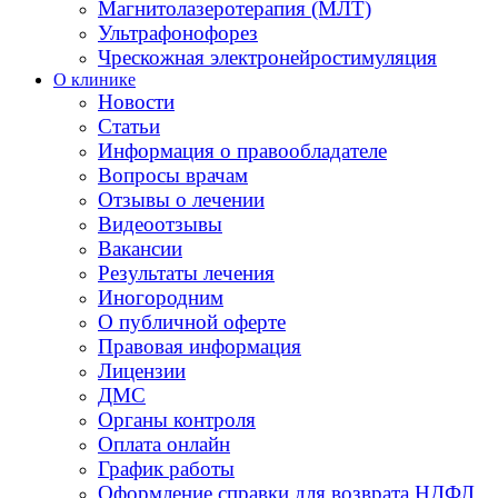
Магнитолазеротерапия (МЛТ)
Ультрафонофорез
Чрескожная электронейростимуляция
О клинике
Новости
Статьи
Информация о правообладателе
Вопросы врачам
Отзывы о лечении
Видеоотзывы
Вакансии
Результаты лечения
Иногородним
О публичной оферте
Правовая информация
Лицензии
ДМС
Органы контроля
Оплата онлайн
График работы
Оформление справки для возврата НДФЛ