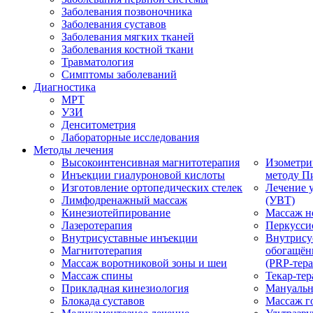
Заболевания позвоночника
Заболевания суставов
Заболевания мягких тканей
Заболевания костной ткани
Травматология
Симптомы заболеваний
Диагностика
МРТ
УЗИ
Денситометрия
Лабораторные исследования
Методы лечения
Высокоинтенсивная магнитотерапия
Изометри
Инъекции гиалуроновой кислоты
методу П
Изготовление ортопедических стелек
Лечение 
Лимфодренажный массаж
(УВТ)
Кинезиотейпирование
Массаж н
Лазеротерапия
Перкусси
Внутрисуставные инъекции
Внутрису
Магнитотерапия
обогащён
Массаж воротниковой зоны и шеи
(PRP-тера
Массаж спины
Текар-тер
Прикладная кинезиология
Мануальн
Блокада суставов
Массаж г