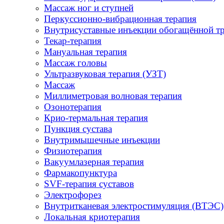
Массаж ног и ступней
Перкуссионно-вибрационная терапия
Внутрисуставные инъекции обогащённой т
Текар-терапия
Мануальная терапия
Массаж головы
Ультразвуковая терапия (УЗТ)
Массаж
Миллиметровая волновая терапия
Озонотерапия
Крио-термальная терапия
Пункция сустава
Внутримышечные инъекции
Физиотерапия
Вакуумлазерная терапия
Фармакопунктура
SVF-терапия суставов
Электрофорез
Внутритканевая электростимуляция (ВТЭС)
Локальная криотерапия