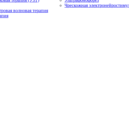
ковая терапия (УЗТ)
Ультрафонофорез
Чрескожная электронейростиму
ровая волновая терапия
апия