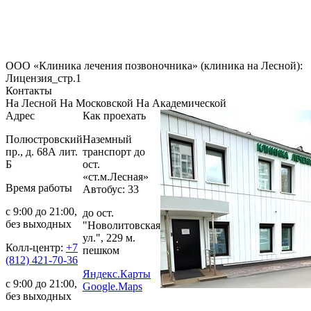
ООО «Клиника лечения позвоночника» (клиника на Лесной):
Лицензия_стр.1
Контакты
На Лесной
На Московской
На Академической
Адрес
Как проехать
Полюстровский
Наземный
пр., д. 68А лит.
транспорт до
Б
ост.
«ст.м.Лесная»
Время работы
Автобус: 33
с 9:00 до 21:00,
до ост.
без выходных
"Новолитовская
ул.", 229 м.
Колл-центр:
+7
пешком
(812) 421-70-36
Яндекс.Карты
с 9:00 до 21:00,
Google.Maps
без выходных