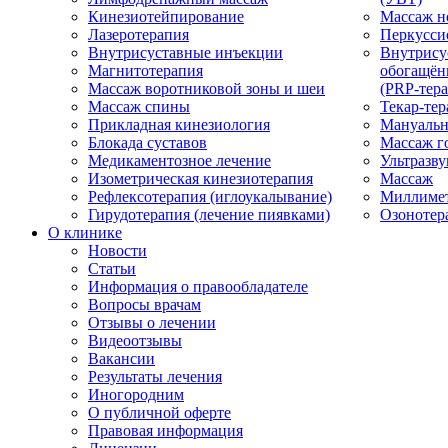
Кинезиотейпирование
Массаж н
Лазеротерапия
Перкусси
Внутрисуставные инъекции
Внутрису
Магнитотерапия
обогащён
Массаж воротниковой зоны и шеи
(PRP-тера
Массаж спины
Текар-тер
Прикладная кинезиология
Мануальн
Блокада суставов
Массаж г
Медикаментозное лечение
Ультразву
Изометрическая кинезиотерапия
Массаж
Рефлексотерапия (иглоукалывание)
Миллимет
Гирудотерапия (лечение пиявками)
Озонотер
О клинике
Новости
Статьи
Информация о правообладателе
Вопросы врачам
Отзывы о лечении
Видеоотзывы
Вакансии
Результаты лечения
Иногородним
О публичной оферте
Правовая информация