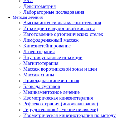
УЗИ
Денситометрия
Лабораторные исследования
Методы лечения
Высокоинтенсивная магнитотерапия
Инъекции гиалуроновой кислоты
Изготовление ортопедических стелек
Лимфодренажный массаж
Кинезиотейпирование
Лазеротерапия
Внутрисуставные инъекции
Магнитотерапия
Массаж воротниковой зоны и шеи
Массаж спины
Прикладная кинезиология
Блокада суставов
Медикаментозное лечение
Изометрическая кинезиотерапия
Рефлексотерапия (иглоукалывание)
Гирудотерапия (лечение пиявками)
Изометрическая кинезиотерапия по методу