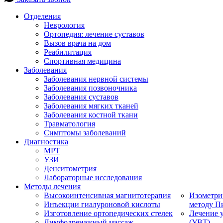
Отделения
Неврология
Ортопедия: лечение суставов
Вызов врача на дом
Реабилитация
Спортивная медицина
Заболевания
Заболевания нервной системы
Заболевания позвоночника
Заболевания суставов
Заболевания мягких тканей
Заболевания костной ткани
Травматология
Симптомы заболеваний
Диагностика
МРТ
УЗИ
Денситометрия
Лабораторные исследования
Методы лечения
Высокоинтенсивная магнитотерапия
Изометри
Инъекции гиалуроновой кислоты
методу П
Изготовление ортопедических стелек
Лечение 
Лимфодренажный массаж
(УВТ)