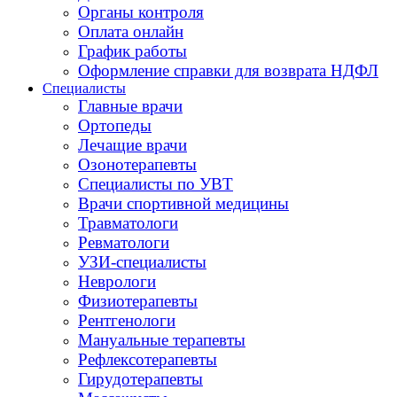
Органы контроля
Оплата онлайн
График работы
Оформление справки для возврата НДФЛ
Специалисты
Главные врачи
Ортопеды
Лечащие врачи
Озонотерапевты
Специалисты по УВТ
Врачи спортивной медицины
Травматологи
Ревматологи
УЗИ-специалисты
Неврологи
Физиотерапевты
Рентгенологи
Мануальные терапевты
Рефлексотерапевты
Гирудотерапевты