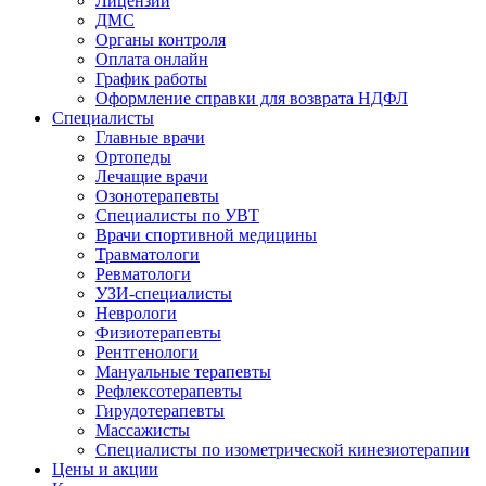
Лицензии
ДМС
Органы контроля
Оплата онлайн
График работы
Оформление справки для возврата НДФЛ
Специалисты
Главные врачи
Ортопеды
Лечащие врачи
Озонотерапевты
Специалисты по УВТ
Врачи спортивной медицины
Травматологи
Ревматологи
УЗИ-специалисты
Неврологи
Физиотерапевты
Рентгенологи
Мануальные терапевты
Рефлексотерапевты
Гирудотерапевты
Массажисты
Специалисты по изометрической кинезиотерапии
Цены и акции