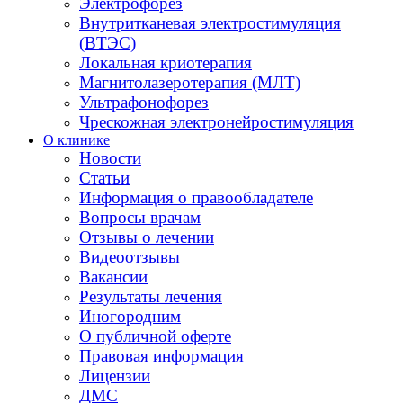
Электрофорез
Внутритканевая электростимуляция
(ВТЭС)
Локальная криотерапия
Магнитолазеротерапия (МЛТ)
Ультрафонофорез
Чрескожная электронейростимуляция
О клинике
Новости
Статьи
Информация о правообладателе
Вопросы врачам
Отзывы о лечении
Видеоотзывы
Вакансии
Результаты лечения
Иногородним
О публичной оферте
Правовая информация
Лицензии
ДМС