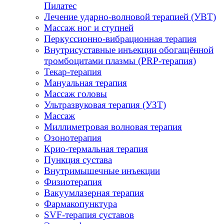
Пилатес
Лечение ударно-волновой терапией (УВТ)
Массаж ног и ступней
Перкуссионно-вибрационная терапия
Внутрисуставные инъекции обогащённой
тромбоцитами плазмы (PRP-терапия)
Текар-терапия
Мануальная терапия
Массаж головы
Ультразвуковая терапия (УЗТ)
Массаж
Миллиметровая волновая терапия
Озонотерапия
Крио-термальная терапия
Пункция сустава
Внутримышечные инъекции
Физиотерапия
Вакуумлазерная терапия
Фармакопунктура
SVF-терапия суставов