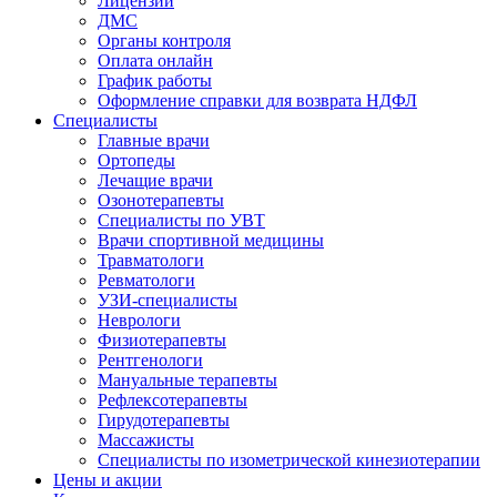
Лицензии
ДМС
Органы контроля
Оплата онлайн
График работы
Оформление справки для возврата НДФЛ
Специалисты
Главные врачи
Ортопеды
Лечащие врачи
Озонотерапевты
Специалисты по УВТ
Врачи спортивной медицины
Травматологи
Ревматологи
УЗИ-специалисты
Неврологи
Физиотерапевты
Рентгенологи
Мануальные терапевты
Рефлексотерапевты
Гирудотерапевты
Массажисты
Специалисты по изометрической кинезиотерапии
Цены и акции