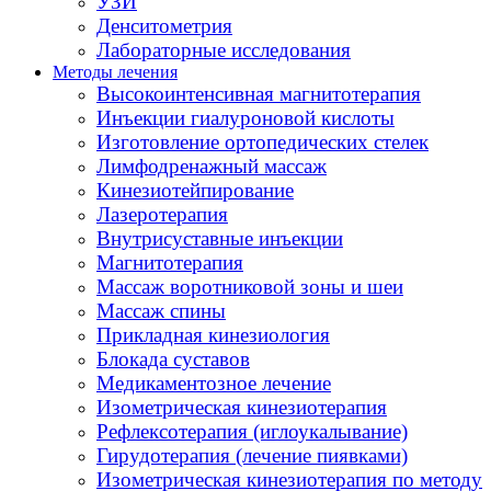
УЗИ
Денситометрия
Лабораторные исследования
Методы лечения
Высокоинтенсивная магнитотерапия
Инъекции гиалуроновой кислоты
Изготовление ортопедических стелек
Лимфодренажный массаж
Кинезиотейпирование
Лазеротерапия
Внутрисуставные инъекции
Магнитотерапия
Массаж воротниковой зоны и шеи
Массаж спины
Прикладная кинезиология
Блокада суставов
Медикаментозное лечение
Изометрическая кинезиотерапия
Рефлексотерапия (иглоукалывание)
Гирудотерапия (лечение пиявками)
Изометрическая кинезиотерапия по методу