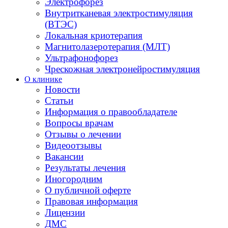
Электрофорез
Внутритканевая электростимуляция
(ВТЭС)
Локальная криотерапия
Магнитолазеротерапия (МЛТ)
Ультрафонофорез
Чрескожная электронейростимуляция
О клинике
Новости
Статьи
Информация о правообладателе
Вопросы врачам
Отзывы о лечении
Видеоотзывы
Вакансии
Результаты лечения
Иногородним
О публичной оферте
Правовая информация
Лицензии
ДМС