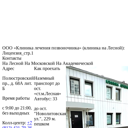
ООО «Клиника лечения позвоночника» (клиника на Лесной):
Лицензия_стр.1
Контакты
На Лесной
На Московской
На Академической
Адрес
Как проехать
Полюстровский
Наземный
пр., д. 68А лит.
транспорт до
Б
ост.
«ст.м.Лесная»
Время работы
Автобус: 33
с 9:00 до 21:00,
до ост.
без выходных
"Новолитовская
ул.", 229 м.
Колл-центр:
+7
пешком
(812) 421-70-36