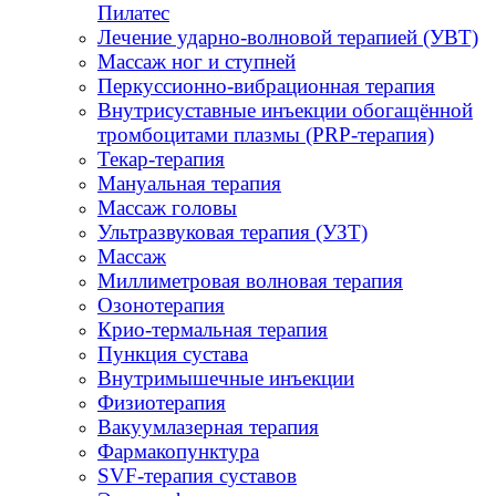
Пилатес
Лечение ударно-волновой терапией (УВТ)
Массаж ног и ступней
Перкуссионно-вибрационная терапия
Внутрисуставные инъекции обогащённой
тромбоцитами плазмы (PRP-терапия)
Текар-терапия
Мануальная терапия
Массаж головы
Ультразвуковая терапия (УЗТ)
Массаж
Миллиметровая волновая терапия
Озонотерапия
Крио-термальная терапия
Пункция сустава
Внутримышечные инъекции
Физиотерапия
Вакуумлазерная терапия
Фармакопунктура
SVF-терапия суставов