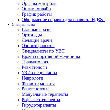
Органы контроля
Оплата онлайн
График работы
Оформление справки для возврата НДФЛ
Специалисты
Главные врачи
Ортопеды
Лечащие врачи
Озонотерапевты
Специалисты по УВТ
Врачи спортивной медицины
Травматологи
Ревматологи
УЗИ-специалисты
Неврологи
Физиотерапевты
Рентгенологи
Мануальные терапевты
Рефлексотерапевты
Гирудотерапевты