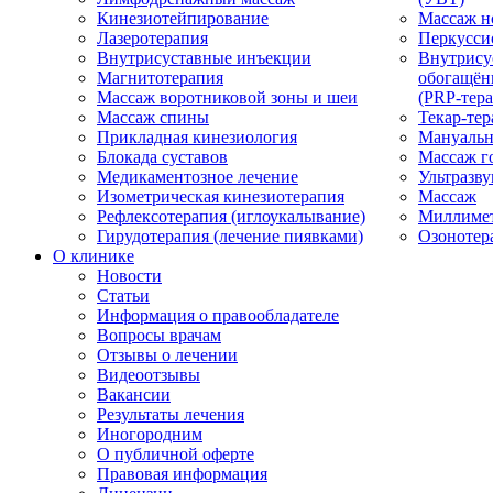
Кинезиотейпирование
Массаж н
Лазеротерапия
Перкусси
Внутрисуставные инъекции
Внутрису
Магнитотерапия
обогащён
Массаж воротниковой зоны и шеи
(PRP-тера
Массаж спины
Текар-тер
Прикладная кинезиология
Мануальн
Блокада суставов
Массаж г
Медикаментозное лечение
Ультразву
Изометрическая кинезиотерапия
Массаж
Рефлексотерапия (иглоукалывание)
Миллимет
Гирудотерапия (лечение пиявками)
Озонотер
О клинике
Новости
Статьи
Информация о правообладателе
Вопросы врачам
Отзывы о лечении
Видеоотзывы
Вакансии
Результаты лечения
Иногородним
О публичной оферте
Правовая информация