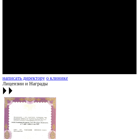
написать директору
о клинике
Лицензии и Награды