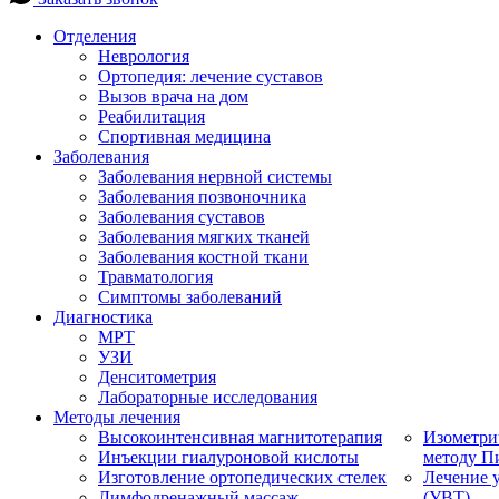
Отделения
Неврология
Ортопедия: лечение суставов
Вызов врача на дом
Реабилитация
Спортивная медицина
Заболевания
Заболевания нервной системы
Заболевания позвоночника
Заболевания суставов
Заболевания мягких тканей
Заболевания костной ткани
Травматология
Симптомы заболеваний
Диагностика
МРТ
УЗИ
Денситометрия
Лабораторные исследования
Методы лечения
Высокоинтенсивная магнитотерапия
Изометри
Инъекции гиалуроновой кислоты
методу П
Изготовление ортопедических стелек
Лечение 
Лимфодренажный массаж
(УВТ)