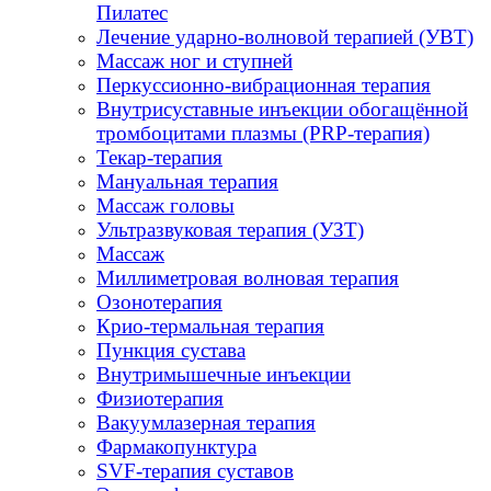
Пилатес
Лечение ударно-волновой терапией (УВТ)
Массаж ног и ступней
Перкуссионно-вибрационная терапия
Внутрисуставные инъекции обогащённой
тромбоцитами плазмы (PRP-терапия)
Текар-терапия
Мануальная терапия
Массаж головы
Ультразвуковая терапия (УЗТ)
Массаж
Миллиметровая волновая терапия
Озонотерапия
Крио-термальная терапия
Пункция сустава
Внутримышечные инъекции
Физиотерапия
Вакуумлазерная терапия
Фармакопунктура
SVF-терапия суставов