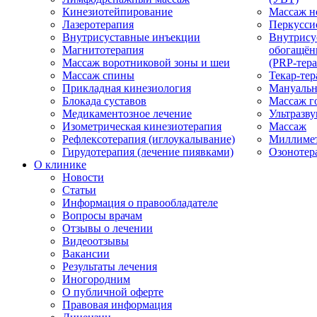
Кинезиотейпирование
Массаж н
Лазеротерапия
Перкусси
Внутрисуставные инъекции
Внутрису
Магнитотерапия
обогащён
Массаж воротниковой зоны и шеи
(PRP-тера
Массаж спины
Текар-тер
Прикладная кинезиология
Мануальн
Блокада суставов
Массаж г
Медикаментозное лечение
Ультразву
Изометрическая кинезиотерапия
Массаж
Рефлексотерапия (иглоукалывание)
Миллимет
Гирудотерапия (лечение пиявками)
Озонотер
О клинике
Новости
Статьи
Информация о правообладателе
Вопросы врачам
Отзывы о лечении
Видеоотзывы
Вакансии
Результаты лечения
Иногородним
О публичной оферте
Правовая информация