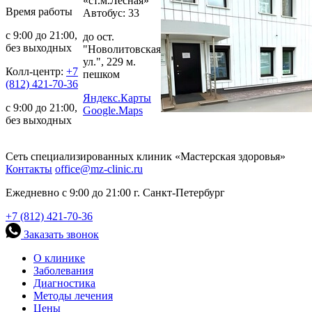
«ст.м.Лесная»
Время работы
Автобус: 33
с 9:00 до 21:00,
до ост.
без выходных
"Новолитовская
ул.", 229 м.
Колл-центр:
+7
пешком
(812) 421-70-36
Яндекс.Карты
с 9:00 до 21:00,
Google.Maps
без выходных
Сеть специализированных клиник «Мастерская здоровья»
Контакты
office@mz-clinic.ru
Ежедневно с 9:00 до 21:00 г. Санкт-Петербург
+7 (812) 421-70-36
Заказать звонок
О клинике
Заболевания
Диагностика
Методы лечения
Цены