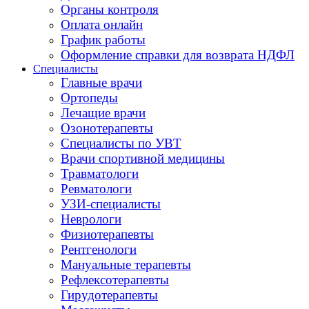
Органы контроля
Оплата онлайн
График работы
Оформление справки для возврата НДФЛ
Специалисты
Главные врачи
Ортопеды
Лечащие врачи
Озонотерапевты
Специалисты по УВТ
Врачи спортивной медицины
Травматологи
Ревматологи
УЗИ-специалисты
Неврологи
Физиотерапевты
Рентгенологи
Мануальные терапевты
Рефлексотерапевты
Гирудотерапевты