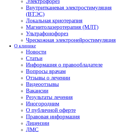
Электрофорез
Внутритканевая электростимуляция
(ВТЭС)
Локальная криотерапия
Магнитолазеротерапия (МЛТ)
Ультрафонофорез
Чрескожная электронейростимуляция
О клинике
Новости
Статьи
Информация о правообладателе
Вопросы врачам
Отзывы о лечении
Видеоотзывы
Вакансии
Результаты лечения
Иногородним
О публичной оферте
Правовая информация
Лицензии
ДМС