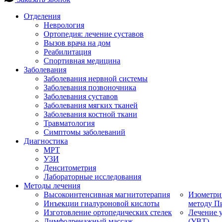
Отделения
Неврология
Ортопедия: лечение суставов
Вызов врача на дом
Реабилитация
Спортивная медицина
Заболевания
Заболевания нервной системы
Заболевания позвоночника
Заболевания суставов
Заболевания мягких тканей
Заболевания костной ткани
Травматология
Симптомы заболеваний
Диагностика
МРТ
УЗИ
Денситометрия
Лабораторные исследования
Методы лечения
Высокоинтенсивная магнитотерапия
Изометри
Инъекции гиалуроновой кислоты
методу П
Изготовление ортопедических стелек
Лечение 
Лимфодренажный массаж
(УВТ)