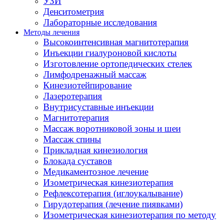
УЗИ
Денситометрия
Лабораторные исследования
Методы лечения
Высокоинтенсивная магнитотерапия
Инъекции гиалуроновой кислоты
Изготовление ортопедических стелек
Лимфодренажный массаж
Кинезиотейпирование
Лазеротерапия
Внутрисуставные инъекции
Магнитотерапия
Массаж воротниковой зоны и шеи
Массаж спины
Прикладная кинезиология
Блокада суставов
Медикаментозное лечение
Изометрическая кинезиотерапия
Рефлексотерапия (иглоукалывание)
Гирудотерапия (лечение пиявками)
Изометрическая кинезиотерапия по методу