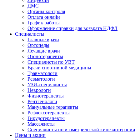
Лицензии
ДМС
Органы контроля
Оплата онлайн
График работы
Оформление справки для возврата НДФЛ
Специалисты
Главные врачи
Ортопеды
Лечащие врачи
Озонотерапевты
Специалисты по УВТ
Врачи спортивной медицины
Травматологи
Ревматологи
УЗИ-специалисты
Неврологи
Физиотерапевты
Рентгенологи
Мануальные терапевты
Рефлексотерапевты
Гирудотерапевты
Массажисты
Специалисты по изометрической кинезиотерапии
Цены и акции