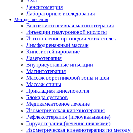
УЗИ
Денситометрия
Лабораторные исследования
Методы лечения
Высокоинтенсивная магнитотерапия
Инъекции гиалуроновой кислоты
Изготовление ортопедических стелек
Лимфодренажный массаж
Кинезиотейпирование
Лазеротерапия
Внутрисуставные инъекции
Магнитотерапия
Массаж воротниковой зоны и шеи
Массаж спины
Прикладная кинезиология
Блокада суставов
Медикаментозное лечение
Изометрическая кинезиотерапия
Рефлексотерапия (иглоукалывание)
Гирудотерапия (лечение пиявками)
Изометрическая кинезиотерапия по методу