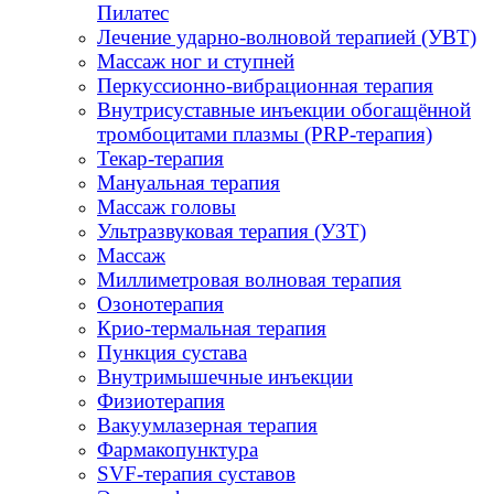
Пилатес
Лечение ударно-волновой терапией (УВТ)
Массаж ног и ступней
Перкуссионно-вибрационная терапия
Внутрисуставные инъекции обогащённой
тромбоцитами плазмы (PRP-терапия)
Текар-терапия
Мануальная терапия
Массаж головы
Ультразвуковая терапия (УЗТ)
Массаж
Миллиметровая волновая терапия
Озонотерапия
Крио-термальная терапия
Пункция сустава
Внутримышечные инъекции
Физиотерапия
Вакуумлазерная терапия
Фармакопунктура
SVF-терапия суставов