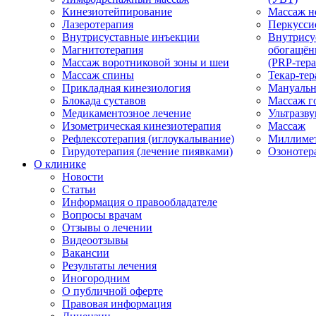
Кинезиотейпирование
Массаж н
Лазеротерапия
Перкусси
Внутрисуставные инъекции
Внутрису
Магнитотерапия
обогащён
Массаж воротниковой зоны и шеи
(PRP-тера
Массаж спины
Текар-тер
Прикладная кинезиология
Мануальн
Блокада суставов
Массаж г
Медикаментозное лечение
Ультразву
Изометрическая кинезиотерапия
Массаж
Рефлексотерапия (иглоукалывание)
Миллимет
Гирудотерапия (лечение пиявками)
Озонотер
О клинике
Новости
Статьи
Информация о правообладателе
Вопросы врачам
Отзывы о лечении
Видеоотзывы
Вакансии
Результаты лечения
Иногородним
О публичной оферте
Правовая информация