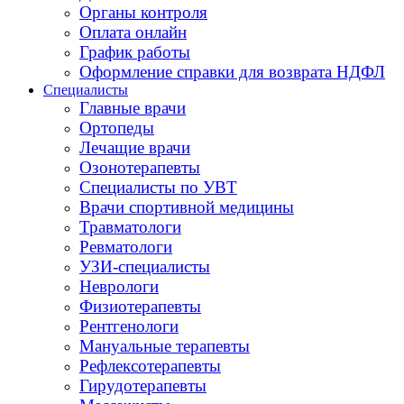
Органы контроля
Оплата онлайн
График работы
Оформление справки для возврата НДФЛ
Специалисты
Главные врачи
Ортопеды
Лечащие врачи
Озонотерапевты
Специалисты по УВТ
Врачи спортивной медицины
Травматологи
Ревматологи
УЗИ-специалисты
Неврологи
Физиотерапевты
Рентгенологи
Мануальные терапевты
Рефлексотерапевты
Гирудотерапевты