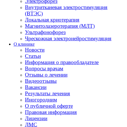
Электрофорез
Внутритканевая электростимуляция
(ВТЭС)
Локальная криотерапия
Магнитолазеротерапия (МЛТ)
Ультрафонофорез
Чрескожная электронейростимуляция
О клинике
Новости
Статьи
Информация о правообладателе
Вопросы врачам
Отзывы о лечении
Видеоотзывы
Вакансии
Результаты лечения
Иногородним
О публичной оферте
Правовая информация
Лицензии
ДМС