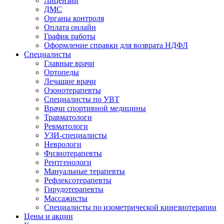
Лицензии
ДМС
Органы контроля
Оплата онлайн
График работы
Оформление справки для возврата НДФЛ
Специалисты
Главные врачи
Ортопеды
Лечащие врачи
Озонотерапевты
Специалисты по УВТ
Врачи спортивной медицины
Травматологи
Ревматологи
УЗИ-специалисты
Неврологи
Физиотерапевты
Рентгенологи
Мануальные терапевты
Рефлексотерапевты
Гирудотерапевты
Массажисты
Специалисты по изометрической кинезиотерапии
Цены и акции