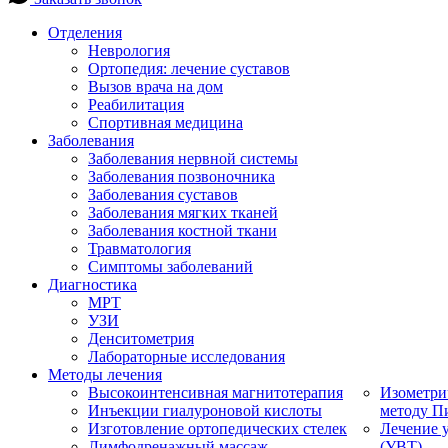
Отделения
Неврология
Ортопедия: лечение суставов
Вызов врача на дом
Реабилитация
Спортивная медицина
Заболевания
Заболевания нервной системы
Заболевания позвоночника
Заболевания суставов
Заболевания мягких тканей
Заболевания костной ткани
Травматология
Симптомы заболеваний
Диагностика
МРТ
УЗИ
Денситометрия
Лабораторные исследования
Методы лечения
Высокоинтенсивная магнитотерапия
Изометри
Инъекции гиалуроновой кислоты
методу П
Изготовление ортопедических стелек
Лечение 
Лимфодренажный массаж
(УВТ)