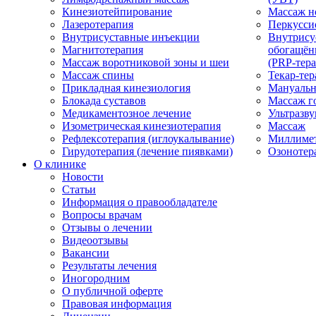
Кинезиотейпирование
Массаж н
Лазеротерапия
Перкусси
Внутрисуставные инъекции
Внутрису
Магнитотерапия
обогащён
Массаж воротниковой зоны и шеи
(PRP-тера
Массаж спины
Текар-тер
Прикладная кинезиология
Мануальн
Блокада суставов
Массаж г
Медикаментозное лечение
Ультразву
Изометрическая кинезиотерапия
Массаж
Рефлексотерапия (иглоукалывание)
Миллимет
Гирудотерапия (лечение пиявками)
Озонотер
О клинике
Новости
Статьи
Информация о правообладателе
Вопросы врачам
Отзывы о лечении
Видеоотзывы
Вакансии
Результаты лечения
Иногородним
О публичной оферте
Правовая информация