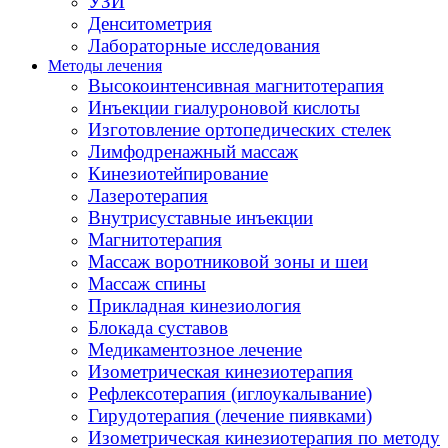
УЗИ
Денситометрия
Лабораторные исследования
Методы лечения
Высокоинтенсивная магнитотерапия
Инъекции гиалуроновой кислоты
Изготовление ортопедических стелек
Лимфодренажный массаж
Кинезиотейпирование
Лазеротерапия
Внутрисуставные инъекции
Магнитотерапия
Массаж воротниковой зоны и шеи
Массаж спины
Прикладная кинезиология
Блокада суставов
Медикаментозное лечение
Изометрическая кинезиотерапия
Рефлексотерапия (иглоукалывание)
Гирудотерапия (лечение пиявками)
Изометрическая кинезиотерапия по методу