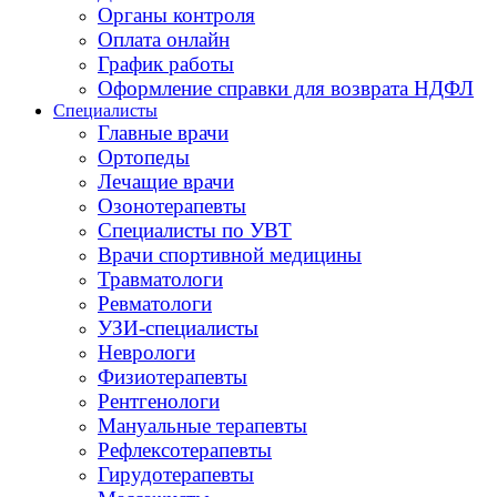
Органы контроля
Оплата онлайн
График работы
Оформление справки для возврата НДФЛ
Специалисты
Главные врачи
Ортопеды
Лечащие врачи
Озонотерапевты
Специалисты по УВТ
Врачи спортивной медицины
Травматологи
Ревматологи
УЗИ-специалисты
Неврологи
Физиотерапевты
Рентгенологи
Мануальные терапевты
Рефлексотерапевты
Гирудотерапевты