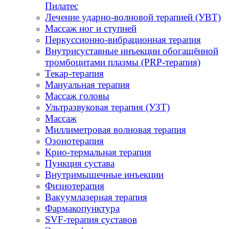
Пилатес
Лечение ударно-волновой терапией (УВТ)
Массаж ног и ступней
Перкуссионно-вибрационная терапия
Внутрисуставные инъекции обогащённой
тромбоцитами плазмы (PRP-терапия)
Текар-терапия
Мануальная терапия
Массаж головы
Ультразвуковая терапия (УЗТ)
Массаж
Миллиметровая волновая терапия
Озонотерапия
Крио-термальная терапия
Пункция сустава
Внутримышечные инъекции
Физиотерапия
Вакуумлазерная терапия
Фармакопунктура
SVF-терапия суставов