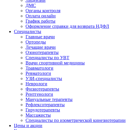
Лицензии
ДМС
Органы контроля
Оплата онлайн
График работы
Оформление справки для возврата НДФЛ
Специалисты
Главные врачи
Ортопеды
Лечащие врачи
Озонотерапевты
Специалисты по УВТ
Врачи спортивной медицины
Травматологи
Ревматологи
УЗИ-специалисты
Неврологи
Физиотерапевты
Рентгенологи
Мануальные терапевты
Рефлексотерапевты
Гирудотерапевты
Массажисты
Специалисты по изометрической кинезиотерапии
Цены и акции