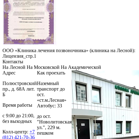
ООО «Клиника лечения позвоночника» (клиника на Лесной):
Лицензия_стр.1
Контакты
На Лесной
На Московской
На Академической
Адрес
Как проехать
Полюстровский
Наземный
пр., д. 68А лит.
транспорт до
Б
ост.
«ст.м.Лесная»
Время работы
Автобус: 33
с 9:00 до 21:00,
до ост.
без выходных
"Новолитовская
ул.", 229 м.
Колл-центр:
+7
пешком
(812) 421-70-36