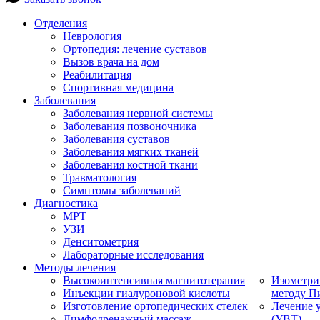
Отделения
Неврология
Ортопедия: лечение суставов
Вызов врача на дом
Реабилитация
Спортивная медицина
Заболевания
Заболевания нервной системы
Заболевания позвоночника
Заболевания суставов
Заболевания мягких тканей
Заболевания костной ткани
Травматология
Симптомы заболеваний
Диагностика
МРТ
УЗИ
Денситометрия
Лабораторные исследования
Методы лечения
Высокоинтенсивная магнитотерапия
Изометри
Инъекции гиалуроновой кислоты
методу П
Изготовление ортопедических стелек
Лечение 
Лимфодренажный массаж
(УВТ)