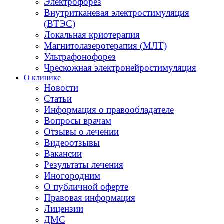
Электрофорез
Внутритканевая электростимуляция
(ВТЭС)
Локальная криотерапия
Магнитолазеротерапия (МЛТ)
Ультрафонофорез
Чрескожная электронейростимуляция
О клинике
Новости
Статьи
Информация о правообладателе
Вопросы врачам
Отзывы о лечении
Видеоотзывы
Вакансии
Результаты лечения
Иногородним
О публичной оферте
Правовая информация
Лицензии
ДМС