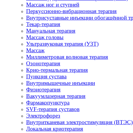
Массаж ног и ступней
Перкуссионно-вибрационная терапия
Внутрисуставные инъекции обогащённой т
Текар-терапия
Мануальная терапия
Массаж головы
Ультразвуковая терапия (УЗТ)
Массаж
Миллиметровая волновая терапия
Озонотерапия
Крио-термальная терапия
Пункция сустава
Внутримышечные инъекции
Физиотерапия
Вакуумлазерная терапия
Фармакопунктура
SVF-терапия суставов
Электрофорез
Внутритканевая электростимуляция (ВТЭС)
Локальная криотерапия