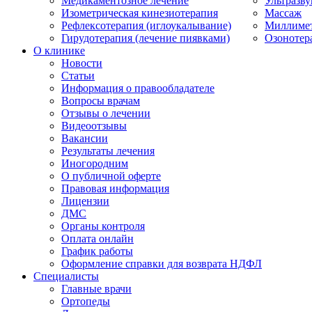
Медикаментозное лечение
Ультразву
Изометрическая кинезиотерапия
Массаж
Рефлексотерапия (иглоукалывание)
Миллимет
Гирудотерапия (лечение пиявками)
Озонотер
О клинике
Новости
Статьи
Информация о правообладателе
Вопросы врачам
Отзывы о лечении
Видеоотзывы
Вакансии
Результаты лечения
Иногородним
О публичной оферте
Правовая информация
Лицензии
ДМС
Органы контроля
Оплата онлайн
График работы
Оформление справки для возврата НДФЛ
Специалисты
Главные врачи
Ортопеды