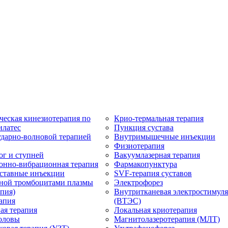
ческая кинезиотерапия по
Крио-термальная терапия
илатес
Пункция сустава
ударно-волновой терапией
Внутримышечные инъекции
Физиотерапия
ог и ступней
Вакуумлазерная терапия
онно-вибрационная терапия
Фармакопунктура
ставные инъекции
SVF-терапия суставов
ной тромбоцитами плазмы
Электрофорез
пия)
Внутритканевая электростимул
апия
(ВТЭС)
ая терапия
Локальная криотерапия
оловы
Магнитолазеротерапия (МЛТ)