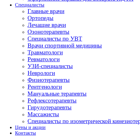
Специалисты
Главные врачи
Ортопеды
Лечащие врачи
Озонотерапевты
Специалисты по УВТ
Врачи спортивной медицины
Травматологи
Ревматологи
УЗИ-специалисты
Неврологи
Физиотерапевты
Рентгенологи
Мануальные терапевты
Рефлексотерапевты
Гирудотерапевты
Массажисты
Специалисты по изометрической кинезиоте
Цены и акции
Контакты