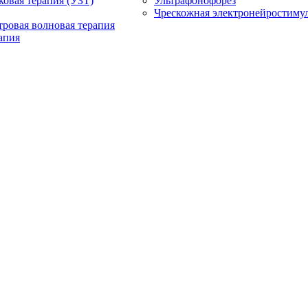
ковая терапия (УЗТ)
Ультрафонофорез
Чрескожная электронейростиму
ровая волновая терапия
апия