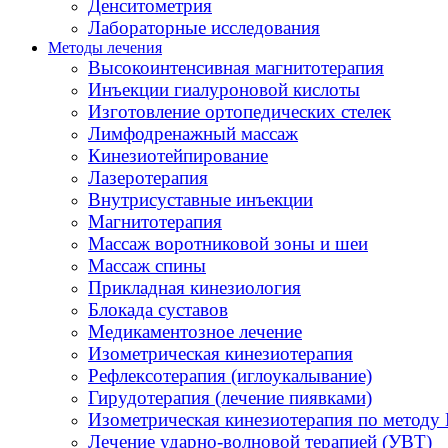
Денситометрия
Лабораторные исследования
Методы лечения
Высокоинтенсивная магнитотерапия
Инъекции гиалуроновой кислоты
Изготовление ортопедических стелек
Лимфодренажный массаж
Кинезиотейпирование
Лазеротерапия
Внутрисуставные инъекции
Магнитотерапия
Массаж воротниковой зоны и шеи
Массаж спины
Прикладная кинезиология
Блокада суставов
Медикаментозное лечение
Изометрическая кинезиотерапия
Рефлексотерапия (иглоукалывание)
Гирудотерапия (лечение пиявками)
Изометрическая кинезиотерапия по методу 
Лечение ударно-волновой терапией (УВТ)