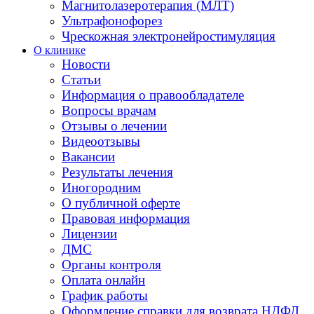
Магнитолазеротерапия (МЛТ)
Ультрафонофорез
Чрескожная электронейростимуляция
О клинике
Новости
Статьи
Информация о правообладателе
Вопросы врачам
Отзывы о лечении
Видеоотзывы
Вакансии
Результаты лечения
Иногородним
О публичной оферте
Правовая информация
Лицензии
ДМС
Органы контроля
Оплата онлайн
График работы
Оформление справки для возврата НДФЛ