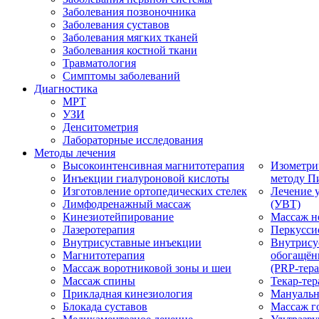
Заболевания позвоночника
Заболевания суставов
Заболевания мягких тканей
Заболевания костной ткани
Травматология
Симптомы заболеваний
Диагностика
МРТ
УЗИ
Денситометрия
Лабораторные исследования
Методы лечения
Высокоинтенсивная магнитотерапия
Изометри
Инъекции гиалуроновой кислоты
методу П
Изготовление ортопедических стелек
Лечение 
Лимфодренажный массаж
(УВТ)
Кинезиотейпирование
Массаж н
Лазеротерапия
Перкусси
Внутрисуставные инъекции
Внутрису
Магнитотерапия
обогащён
Массаж воротниковой зоны и шеи
(PRP-тера
Массаж спины
Текар-тер
Прикладная кинезиология
Мануальн
Блокада суставов
Массаж г