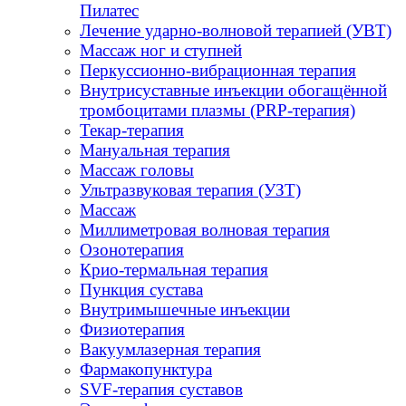
Пилатес
Лечение ударно-волновой терапией (УВТ)
Массаж ног и ступней
Перкуссионно-вибрационная терапия
Внутрисуставные инъекции обогащённой
тромбоцитами плазмы (PRP-терапия)
Текар-терапия
Мануальная терапия
Массаж головы
Ультразвуковая терапия (УЗТ)
Массаж
Миллиметровая волновая терапия
Озонотерапия
Крио-термальная терапия
Пункция сустава
Внутримышечные инъекции
Физиотерапия
Вакуумлазерная терапия
Фармакопунктура
SVF-терапия суставов