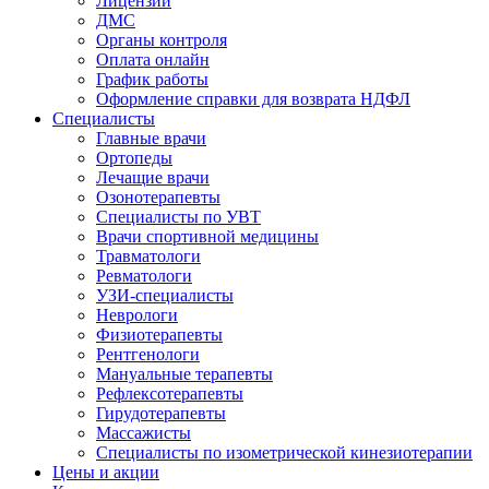
Лицензии
ДМС
Органы контроля
Оплата онлайн
График работы
Оформление справки для возврата НДФЛ
Специалисты
Главные врачи
Ортопеды
Лечащие врачи
Озонотерапевты
Специалисты по УВТ
Врачи спортивной медицины
Травматологи
Ревматологи
УЗИ-специалисты
Неврологи
Физиотерапевты
Рентгенологи
Мануальные терапевты
Рефлексотерапевты
Гирудотерапевты
Массажисты
Специалисты по изометрической кинезиотерапии
Цены и акции