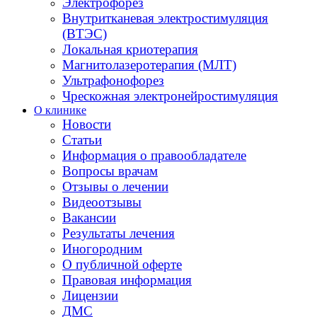
Электрофорез
Внутритканевая электростимуляция
(ВТЭС)
Локальная криотерапия
Магнитолазеротерапия (МЛТ)
Ультрафонофорез
Чрескожная электронейростимуляция
О клинике
Новости
Статьи
Информация о правообладателе
Вопросы врачам
Отзывы о лечении
Видеоотзывы
Вакансии
Результаты лечения
Иногородним
О публичной оферте
Правовая информация
Лицензии
ДМС