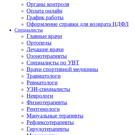
Органы контроля
Оплата онлайн
График работы
Оформление справки для возврата НДФЛ
Специалисты
Главные врачи
Ортопеды
Лечащие врачи
Озонотерапевты
Специалисты по УВТ
Врачи спортивной медицины
Травматологи
Ревматологи
УЗИ-специалисты
Неврологи
Физиотерапевты
Рентгенологи
Мануальные терапевты
Рефлексотерапевты
Гирудотерапевты