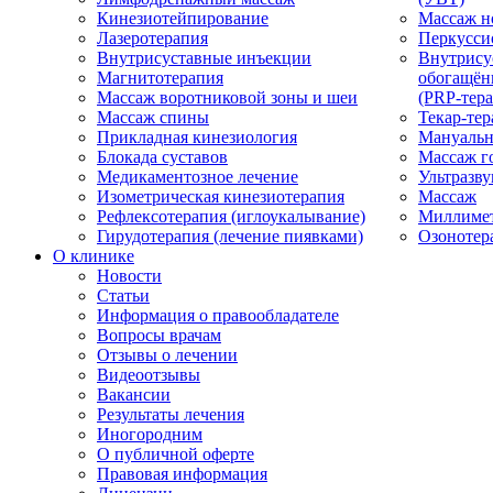
Кинезиотейпирование
Массаж н
Лазеротерапия
Перкусси
Внутрисуставные инъекции
Внутрису
Магнитотерапия
обогащён
Массаж воротниковой зоны и шеи
(PRP-тера
Массаж спины
Текар-тер
Прикладная кинезиология
Мануальн
Блокада суставов
Массаж г
Медикаментозное лечение
Ультразву
Изометрическая кинезиотерапия
Массаж
Рефлексотерапия (иглоукалывание)
Миллимет
Гирудотерапия (лечение пиявками)
Озонотер
О клинике
Новости
Статьи
Информация о правообладателе
Вопросы врачам
Отзывы о лечении
Видеоотзывы
Вакансии
Результаты лечения
Иногородним
О публичной оферте
Правовая информация