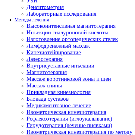
УЗИ
Денситометрия
Лабораторные исследования
Методы лечения
Высокоинтенсивная магнитотерапия
Инъекции гиалуроновой кислоты
Изготовление ортопедических стелек
Лимфодренажный массаж
Кинезиотейпирование
Лазеротерапия
Внутрисуставные инъекции
Магнитотерапия
Массаж воротниковой зоны и шеи
Массаж спины
Прикладная кинезиология
Блокада суставов
Медикаментозное лечение
Изометрическая кинезиотерапия
Рефлексотерапия (иглоукалывание)
Гирудотерапия (лечение пиявками)
Изометрическая кинезиотерапия по методу