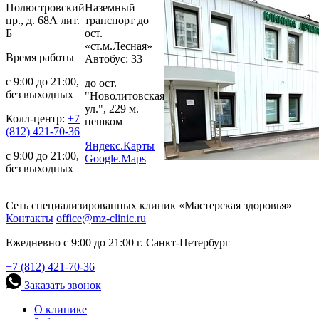
Полюстровский
Наземный
пр., д. 68А лит.
транспорт до
Б
ост.
«ст.м.Лесная»
Время работы
Автобус: 33
с 9:00 до 21:00,
до ост.
без выходных
"Новолитовская
ул.", 229 м.
Колл-центр:
+7
пешком
(812) 421-70-36
Яндекс.Карты
с 9:00 до 21:00,
Google.Maps
без выходных
Сеть специализированных клиник «Мастерская здоровья»
Контакты
office@mz-clinic.ru
Ежедневно с 9:00 до 21:00 г. Санкт-Петербург
+7 (812) 421-70-36
Заказать звонок
О клинике