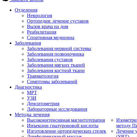
Отделения
Неврология
Ортопедия: лечение суставов
Вызов врача на дом
Реабилитация
Спортивная медицина
Заболевания
Заболевания нервной системы
Заболевания позвоночника
Заболевания суставов
Заболевания мягких тканей
Заболевания костной ткани
Травматология
Симптомы заболеваний
Диагностика
МРТ
УЗИ
Денситометрия
Лабораторные исследования
Методы лечения
Высокоинтенсивная магнитотерапия
Изометри
Инъекции гиалуроновой кислоты
методу П
Изготовление ортопедических стелек
Лечение 
Лимфодренажный массаж
(УВТ)